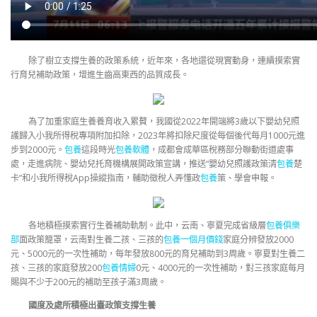
除了樹立支撐生養的政策系統，近年來，各地還從現實動身，連續摸索實
行育兒補助政策，增進生齒高東西的品質成長。
為了加重家庭生養養育收入累贅，我國從2022年開端將3歲以下嬰幼兒照
護歸入小我所得稅專項附加扣除，2023年將扣除尺度從每個後代每月1000元進
步到2000元。
包養
這段時光
包養軟體
，成都會成華區稅務部分聯動街道處事
處，走進病院、嬰幼兒托育機構展開政策宣講，推送“嬰幼兒照護政策清
包養
楚
卡”和小我所得稅App操縱指南，輔助徵稅人弄懂政
包養
策、學會申報。
各地積極摸索實行生養補助軌制。此中，云南、寧夏完成省級層
包養俱樂
部
面政策籠罩，云南對生養二孩、三孩的
包養一個月價錢
家庭分辨發放2000
元、5000元的一次性補助，每年發放800元的育兒補助到3周歲。寧夏對生養二
孩、三孩的家庭發放200
包養情婦
0元、4000元的一次性補助，對三孩家庭每月
賜與不少于200元的補助至孩子滿3周歲。
國度及處所積極出臺政策支撐生養