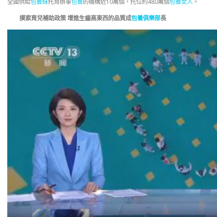
全國供給
包養妹
托育辦事
包養
的機構近10萬個，托位約480萬個
包養女人
。
摸索育兒補助政策 增進生齒高東西的品質成
包養俱樂部
長