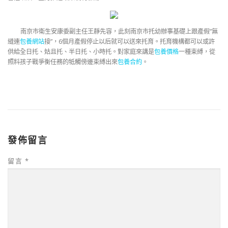
南京市衛生安康委副主任王靜先容，此刻南京市托幼辦事基礎上跟產假“無
縫連
包養網站
接”，6個月產假停止以后就可以送來托育。托育機構都可以或許
供給全日托、姑且托、半日托、小時托。對家庭來講是
包養價格
一種束縛，從
照料孩子戰爭衡任務的牴觸傍邊束縛出來
包養合約
。
發佈留言
留言
*