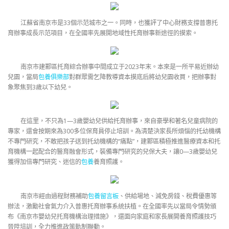
江蘇省南京市是33個示范城市之一。同時，也獲評了中心財務支撐普惠托
育辦事成長示范項目，在全國率先展開地域性托育辦事新途徑的摸索。
南京市建鄴區托育綜合辦事中間成立于2023年末。本來是一所平易近辦幼
兒園，當局
包養俱樂部
對群眾需乞降教導資本摸底后將幼兒園收買，把辦事對
象聚焦到3歲以下幼兒。
在這里，不只為1—3歲嬰幼兒供給托育辦事，來自豪學和著名兒童病院的
專家，還會按期來為300多位保育員停止培訓。為清楚決家長所煩惱的托幼機構
不專門研究，不敢把孩子送到托幼機構的“痛點”，建鄴區積極推進醫療資本和托
育機構一起配合的醫育融會形式，裝備專門研究的兒保大夫，讓0—3歲嬰幼兒
獲得加倍專門研究、迷信的
包養
養育照護。
南京市經由過程財務補助
包養留言板
、供給場地、減免房錢、稅費優惠等
辦法，激勵社會氣力介入普惠托育辦事系統扶植。在全國率先以當局令情勢頒
布《南京市嬰幼兒托育機構治理措施》，還面向家庭和家長展開養育照護技巧
晉陞培訓，全力推進政策軌制聯動。