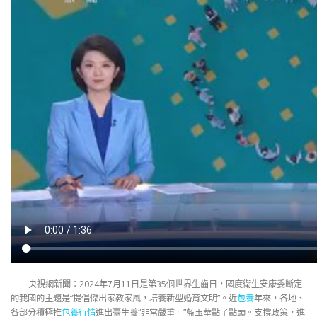
央視網新聞：2024年7月11日是第35個世界生齒日，國度衛生安康委斷定
的我國的主題是“提倡傑出家教家風，培養新型婚育文明”。近
包養
年來，各地、
各部分積極推
包養行情
進出臺生養“非常嚴重。”藍玉華點了點頭。支撐政策，進