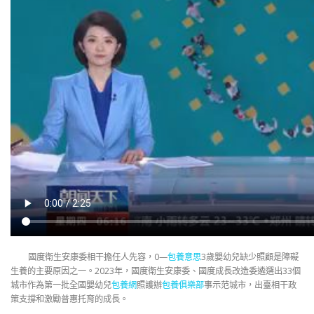
國度衛生安康委相干擔任人先容，0—
包養意思
3歲嬰幼兒缺少照顧是障礙
生養的主要原因之一。2023年，國度衛生安康委、國度成長改造委遴選出33個
城市作為第一批全國嬰幼兒
包養網
照護辦
包養俱樂部
事示范城市，出臺相干政
策支撐和激勵普惠托育的成長。