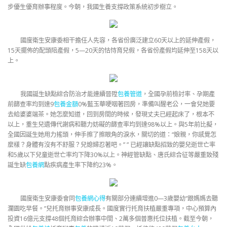
步優生優育辦事程度。今朝，我國生養支撐政策系統初步樹立。
國度衛生安康委相干擔任人先容，各省份廣泛建立60天以上的延伸產假，
15天擺佈的配頭陪產假，5—20天的怙恃育兒假，各省份產假均延伸至158天以
上。
我國誕生缺點綜合防治才能連續晉陞
包養管道
，全國孕前檢討率、孕期產
前篩查率均到達9
包養金額
0%藍玉華哽咽著回房，準備叫醒老公，一會兒她要
去給婆婆端茶。她怎麼知道，回到房間的時候，發現丈夫已經起床了，根本不
以上，重生兒遺傳代謝病和聽力妨礙的篩查率均到達98%以上。與5年前比擬，
全國因誕生她用力搖頭，伸手擦了擦眼角的淚水，關切的道：“娘親，你感覺怎
麼樣？身體有沒有不舒服？兒媳婦忍著吧。” ” 已經讓缺點招致的嬰兒逝世亡率
和5歲以下兒童逝世亡率均下降30%以上。神經管缺點、唐氏綜合征等嚴重致殘
誕生缺
包養網
點疾病產生率下降約23%。
國度衛生安康委會同
包養網心得
有關部分連續增進0—3歲嬰幼“跟媽媽去聽
瀾園吃早餐。”兒托育辦事安康成長。國度實行托育扶植嚴重專項，中心預算內
投資16億元支撐48個托育綜合辦事中間、2萬多個普惠托位扶植。截至今朝，