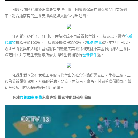
國度和處所也積極出臺政策支撐生養。國度醫保局在醫保藥品目次調劑
中，將合適前提的生養支撐藥物歸入醫保付出范圍。
江西從2024年1月1日起，住院臨蓐不再設置起付線，二級及以下醫療
包養
網單次
機構報銷100%、三級醫療機構報銷90%。2
短期包養
024年7月1日起，
浙江省將餐與加入職工基礎醫保的機動失業職員和支付掉業金職員歸入生養保
險范圍，并享用生養醫療所需支出和生養補助待
包養條件
遇。
江蘇則對企業在女職工產假時代付出的社會保險所需支出，生養二孩、三
孩的分辨賜與50%、80%的補助。北京、內蒙古、廣西、甘肅等省份將部門幫
助生殖項目歸入基礎醫保付出范圍。
各地
包養網車馬費
出臺政策 摸索推動嬰幼兒照顧