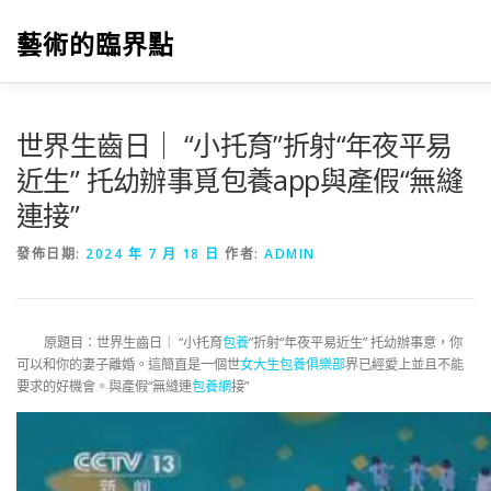
跳
至
藝術的臨界點
主
要
內
容
世界生齒日｜ “小托育”折射“年夜平易
近生” 托幼辦事覓包養app與產假“無縫
連接”
發佈日期:
2024 年 7 月 18 日
作者:
ADMIN
原題目：世界生齒日｜ “小托育
包養
”折射“年夜平易近生” 托幼辦事意，你
可以和你的妻子離婚。這簡直是一個世
女大生包養俱樂部
界已經愛上並且不能
要求的好機會。與產假“無縫連
包養網
接”