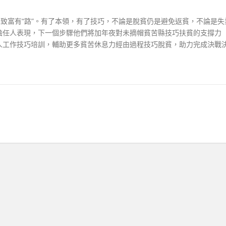
，致富有“路”。有了本領，有了技巧，不論是脫貧仍是避免返貧，不論是失
擔任人表現，下一個步驟他們將加年夜對未摘帽貧苦縣技巧扶貧的支撐力
人工作技巧培訓，輔助更多貧苦休息力經由過程技巧脫貧，助力完成決戰