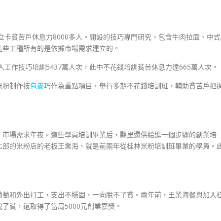
立卡貧苦戶休息力8000多人。開設的技巧專門研究，包含牛肉拉面、中式
這些工種所有的是依據市場需求建立的。
人工作技巧培訓5437萬人次，此中不花錢培訓貧苦休息力達665萬人次。
米粉制作技
包養
巧作為重點項目，舉行多期不花錢培訓班，輔助貧苦戶把
，市場需求年夜。這些學員培訓畢業后，縣里還供給進一個步驟的創業培
北部的米粉店的老板王業海，就是前兩年從桂林米粉培訓班畢業的學員。
葡萄和外出打工，支出不穩固，一向脫不了貧。兩年前，王業海餐與加入
了貧，還取得了當局5000元創業嘉獎。