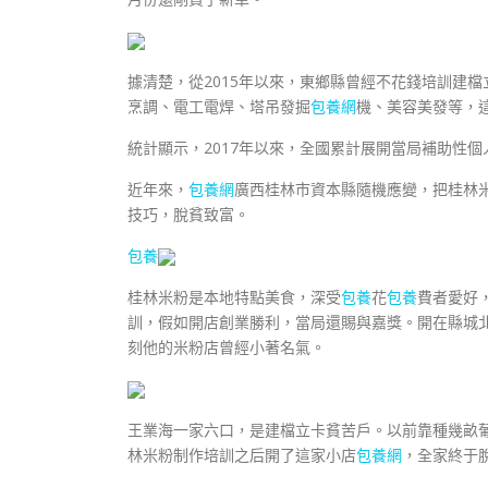
據清楚，從2015年以來，東鄉縣曾經不花錢培訓建檔
烹調、電工電焊、塔吊發掘
包養網
機、美容美發等，
統計顯示，2017年以來，全國累計展開當局補助性個
近年來，
包養網
廣西桂林市資本縣隨機應變，把桂林
技巧，脫貧致富。
包養
桂林米粉是本地特點美食，深受
包養
花
包養
費者愛好
訓，假如開店創業勝利，當局還賜與嘉獎。開在縣城
刻他的米粉店曾經小著名氣。
王業海一家六口，是建檔立卡貧苦戶。以前靠種幾畝
林米粉制作培訓之后開了這家小店
包養網
，全家終于脫