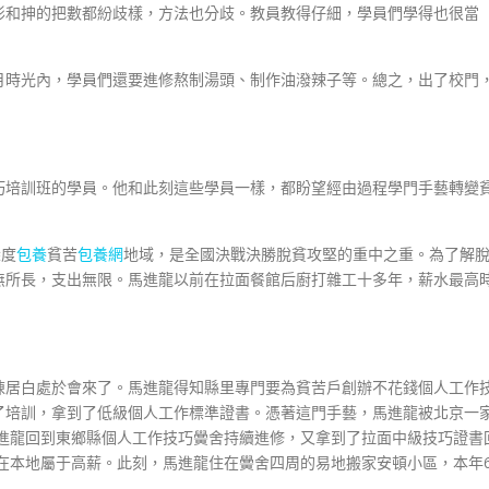
形和抻的把數都紛歧樣，方法也分歧。教員教得仔細，學員們學得也很當
月時光內，學員們還要進修熬制湯頭、制作油潑辣子等。總之，出了校門
巧培訓班的學員。他和此刻這些學員一樣，都盼望經由過程學門手藝轉變
深度
包養
貧苦
包養網
地域，是全國決戰決勝脫貧攻堅的重中之重。為了解
無所長，支出無限。馬進龍以前在拉面餐館后廚打雜工十多年，薪水最高
陳居白處於會來了。馬進龍得知縣里專門要為貧苦戶創辦不花錢個人工作
了培訓，拿到了低級個人工作標準證書。憑著這門手藝，馬進龍被北京一
馬進龍回到東鄉縣個人工作技巧黌舍持續進修，又拿到了拉面中級技巧證書
這在本地屬于高薪。此刻，馬進龍住在黌舍四周的易地搬家安頓小區，本年