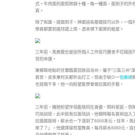
式。牛肉面的面型跨越十種，每一種面，面劑子的外
真。
除了和面、搓面劑子、抻面這些基礎技巧以外，一個
學員都要到達持證上崗、憑本領下面案的程度。
三年前，馬進龍也是這所個人工作技巧黌舍不花錢技
苦的命運。
東鄉縣地點的甘肅臨夏回族自治州，屬于“三區三州”
貧苦，良多東村夫都外出打工，但由于缺少一
包養網
也就兩千多，他一向盼望能學會做拉面的手藝。
三年前，機她盼望伴侶能陪同在身邊、照料家庭，但
巧培訓班，此中就有拉面培訓，他頓時報名餐與加入
拉面館錄用，薪水也一下漲到了6000多元。往年，
來了？」，他選擇留校當教員，每月薪水6000元，
月份還剛買了新車。