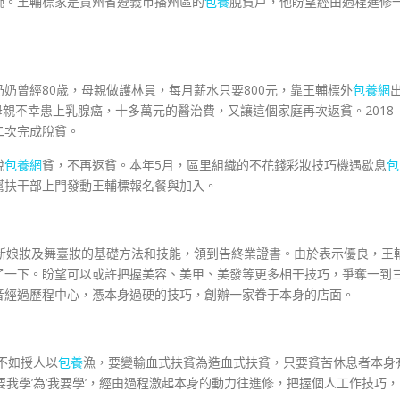
腕。王輔標家是貴州省遵義市播州區的
包養
脫貧戶，他盼望經由過程進修
奶曾經80歲，母親做護林員，每月薪水只要800元，靠王輔標外
包養網
，母親不幸患上乳腺癌，十多萬元的醫治費，又讓這個家庭再次返貧。2018
二次完成脫貧。
脫
包養網
貧，不再返貧。本年5月，區里組織的不花錢彩妝技巧機遇歇息
包
幫扶干部上門發動王輔標報名餐與加入。
新娘妝及舞臺妝的基礎方法和技能，領到告終業證書。由於表示優良，王
了一下。盼望可以或許把握美容、美甲、美發等更多相干技巧，爭奪一到
音經過歷程中心，憑本身過硬的技巧，創辦一家眷于本身的店面。
不如授人以
包養
漁，要變輸血式扶貧為造血式扶貧，只要貧苦休息者本身
我學’為‘我要學’，經由過程激起本身的動力往進修，把握個人工作技巧，