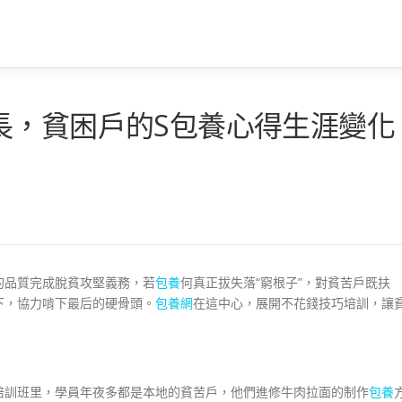
長，貧困戶的S包養心得生涯變化
的品質完成脫貧攻堅義務，若
包養
何真正拔失落“窮根子”，對貧苦戶既扶
下，協力啃下最后的硬骨頭。
包養網
在這中心，展開不花錢技巧培訓，讓
培訓班里，學員年夜多都是本地的貧苦戶，他們進修牛肉拉面的制作
包養