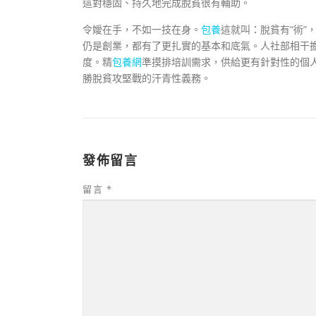
這對穩固、持久地完成脫貧很有輔助。
令嬡在手，不如一技在身。
包養
這就叫：脫貧有“術”
仍是創業，都有了更扎實的基本和底氣。人社部相干
度。精
包養網
準摸排培訓需求，供給更有針對性的個
勝脫貧攻堅戰的汗青性義務。
發佈留言
留言
*