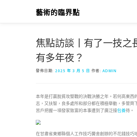
跳
至
藝術的臨界點
主
要
內
容
焦點訪談丨有了一技之
有多年夜？
發佈日期:
2025 年 3 月 5 日
作者:
ADMIN
本年是打贏脫貧攻堅戰的決戰決勝之年。若何高東西
志，又扶智，良多處所和部分都在積極舉動，多管齊
苦戶把握一項發家致富的本事遭到了廣泛接
包養
待。
在甘肅省東鄉縣個人工作技巧黌舍創辦的不花錢技巧