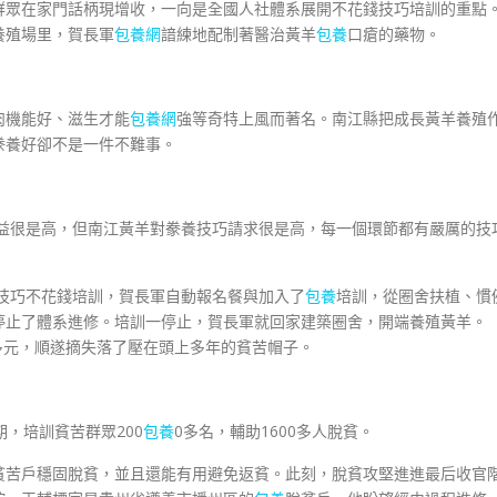
群眾在家門話柄現增收，一向是全國人社體系展開不花錢技巧培訓的重點
養殖場里，賀長軍
包養網
諳練地配制著醫治黃羊
包養
口瘡的藥物。
肉機能好、滋生才能
包養網
強等奇特上風而著名。南江縣把成長黃羊養殖
豢養好卻不是一件不難事。
效益很是高，但南江黃羊對豢養技巧請求很是高，每一個環節都有嚴厲的技
殖技巧不花錢培訓，賀長軍自動報名餐與加入了
包養
培訓，從圈舍扶植、慣
停止了體系進修。培訓一停止，賀長軍就回家建築圈舍，開端養殖黃羊。
多元，順遂摘失落了壓在頭上多年的貧苦帽子。
，培訓貧苦群眾200
包養
0多名，輔助1600多人脫貧。
貧苦戶穩固脫貧，並且還能有用避免返貧。此刻，脫貧攻堅進進最后收官