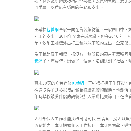
段，良多處所把技巧培訓作為穩固脫貧結果的主要手
門手藝，以后能有穩固的任務和支出。
王輔標
包養網
全家一向在貧苦線彷徨。一家四口中，奶
打工的支出，2014年全家完成脫貧。但在2016 年
年，依附王輔標外出打工和妹妹下班的支出，全家第
為了輔助像王輔標一樣沒有一無所長的艱苦群眾穩固
養網
了。晝寢時，她做了一個夢。培訓送到了社區，
顛末30天的吃苦進修
包養網
，王輔標把握了生涯妝、
標還取得了到彩妝培訓黌舍持續進修的機遇。他她愣
年時葉秋鎖受伴侶約請餐與加入常識比賽節目，在灌
人社部個人工作才能扶植司副司長 王曉君：授人以魚
內涵動力，本身把握個人工作技巧，本身愿意學，變‘要