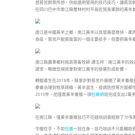
想貧苦群眾所想，供給適用管用的技巧技巧，讓貧苦
在四川巴中市南江縣雙林村村平易近賀長軍辦的黃羊
南江是中國黃羊之鄉，南江黃羊以其發展發育快、產
為區。貧苦戶脫貧致富的一個主要抓手，但要把黃羊
南江縣農業鄉村局高等畜牧師 譚玉祥：南江黃羊的
請求，略微忽視就會對南江黃羊的發展形成影響。
轉變產生在2018年，縣里針對貧苦戶展開了黃羊養
豢養治理到牧草蒔植、黃羊滋生、疫病防控等方面都
2019年，他僅靠黃羊養殖一項
包養網
就完成支出2萬
在南江縣，僅黃羊養殖技巧不花錢培訓曾經辦了70多期
令嬡在手，不如
包養
一技在身。技巧培訓不只能輔助