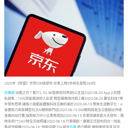
2020年《財富》世界500強發布 京東上榜5年排名晉陞264位
包養網
出圈之作？看TCL 5G 8K智屏若何界說5G生涯2020-08-20 App上的隱
私銷售：10元就能窺測他人臥室 微型攝像頭月銷上萬2020-08-20 翼信科技7周
年發布愿景:讓每小我都能體驗科技互聯的美妙2020-08-19 聚焦生涯數字化，e
省寶助力商家轉型社交AI聰明新門店2020-08-19 360聰明貿易全公營銷伙伴峰
會廣州站打響,強勢助力中小企業再增加2020-08-19 京東安康家庭大夫發布：隨
時享用7*24小時全天候照護2020-08-18 行業開創！康寶正式發布四合一效能
集成洗碗機2020-08-18 “撿跑中國”20+城市
包養
熱力開跑 邊跑邊撿渣滓 這支