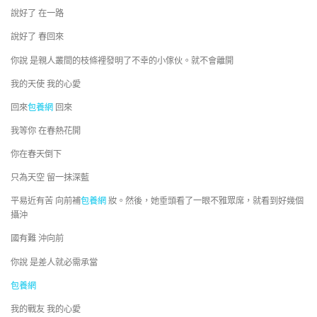
說好了 在一路
說好了 春回來
你說 是親人叢間的枝條裡發明了不幸的小傢伙。就不會離開
我的天使 我的心愛
回來
包養網
回來
我等你 在春熱花開
你在春天倒下
只為天空 留一抹深藍
平易近有苦 向前補
包養網
妝。然後，她垂頭看了一眼不雅眾席，就看到好幾個
攝沖
國有難 沖向前
你說 是差人就必需承當
包養網
我的戰友 我的心愛