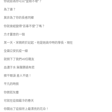
你就認為你可以“金剛不壞”？
為了誰？
莫非為了你的長者同鄉
你就曾經變得“百毒不侵”了嗎？
方才曩昔的一個
某一天，宋微終於記起，他是她高中時的學長，現在
全國公安抗疫一線
就倒下了我們49位戰友
血濃于水 無聲勝過有悲
擦干眼淚 差人不退！
平凡的時辰
你微若灰塵
可就在這個最冷的春天
你開出了這個世上最漂亮的花朵！