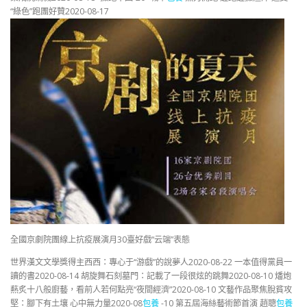
“綠色”跑團好贊2020-08-17
全國京劇院團線上抗疫展演月30臺好戲“云端”表態
世界漢文文學獎得主西西：專心于“游戲”的說夢人2020-08-22 一本值得黨員一
讀的書2020-08-14 胡旋舞石刻墓門：記載了一段很炫的跳舞2020-08-10 燔炮
爇炙十八般廚藝，看前人若何點亮“夜間經濟”2020-08-10 文藝作品聚焦脫貧攻
堅：腳下有土壤 心中無力量2020-08
包養
-10 第五屆海絲藝術節首演 趙聰
包養