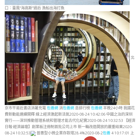
口：臺風“海高斯”過后 漁船出海打魚
北
京市平易近書店消暑充電
包養網
消
包養網
息排行榜
包養網
羊晚24小時 我國花
費新動能連續開釋 線上經濟激起新活氣2020-08-24 10:42:06 中國之治的深圳
實行——深圳推動管理系統和管理才能古代化紀實2020-08-24 10:32:53 【經濟
日報·經濟論壇】創業板注冊制首批公司上市 新一輪改造開放的嚴重結果2020-
08-24 10:32:53
普惠型小微企業存款增28.4%2020-08-2
包養
4 10:17:01 上