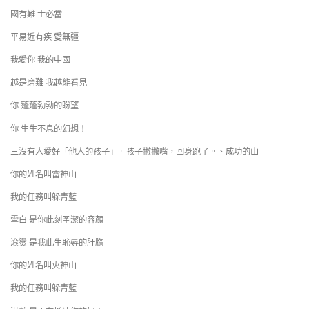
國有難 士必當
平易近有疾 愛無疆
我愛你 我的中國
越是磨難 我越能看見
你 蓬蓬勃勃的盼望
你 生生不息的幻想！
三沒有人愛好「他人的孩子」。孩子撇撇嘴，回身跑了。、成功的山
你的姓名叫雷神山
我的任務叫躲青藍
雪白 是你此刻圣潔的容顏
滾燙 是我此生恥辱的肝膽
你的姓名叫火神山
我的任務叫躲青藍