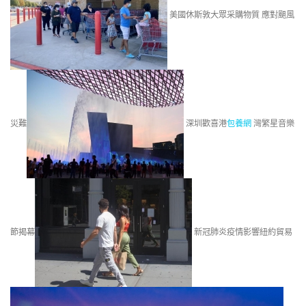
美國休斯敦大眾采購物質 應對颶風
災難
深圳歡喜港
包養網
灣繁星音樂
節揭幕
新冠肺炎疫情影響紐約貿易