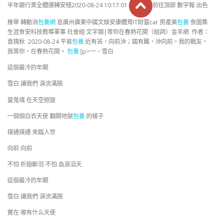
半年銀行業全體運轉安穩2020-08-24 10:17:01
前往頂部 數字報 出色
推舉 轉動消
包養網
息廣州廣東中國文娛安康體育IT財富car 房產美
包養
食圖集
生涯食安科技教導軍事 社會組·文字類|等你在春熱花開（組詞）金羊網 作者：
袁瑰秋 2020-08-24 平易
包養
近有苦，向前沖；國有難，沖向前。我的戰友，
我等你，在春熱花開。
包養
[p>一、雪白
這個最冷的年關
雪白 讓我們 淚流滿臉
當鬼魂 在天空迴旋
一個個白衣天使 翻開地獄
包養
的樣子
撲通撲通 來臨人世
向前 向前
不怕 折翅斷羽 不怕 血浪滔天
這個最冷的年關
雪白 讓我們 淚流滿臉
實在 哪有什么天使