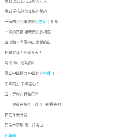
湛藍 是正在抵達你的好天
虔誠 是我無怨無悔的誓詞
一樣的初心讓我們心
包養
手相牽
一樣的真情 讓我們血脈相連
且溫順。啊雷神山 巍巍的山
托舉武漢！托舉春天！
啊火神山 成功的山
矗立中國精力 中國信心
包養
！
中國精力 中國信心！
四、等你在春熱花開
——致敬在抗疫一線倒下的懦夫們
你在冬天分開
只為年夜地 留一片雪白
包養網