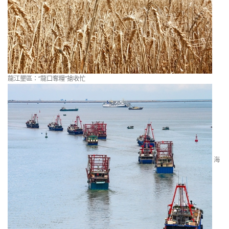
龍江墾區：“龍口奪糧”搶收忙
海