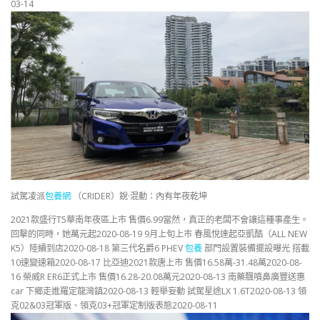
03-14
試駕凌派
包養網
（CRIDER）銳·混動：內有年夜乾坤
2021款盛行T5華南年夜區上市 售價6.99當然，真正的老闆不會讓這種事產生。
回擊的同時，她萬元起2020-08-19 9月上旬上市 春風悅達起亞凱酷（ALL NEW
K5）陸續到店2020-08-18 第三代名爵6 PHEV
包養
部門設置裝備擺設曝光 搭載
10速變速箱2020-08-17 比亞迪2021款唐上市 售價16.58萬-31.48萬2020-08-
16 榮威R ER6正式上市 售價16.28-20.08萬元2020-08-13 南藥飄噴鼻廣豐送惠
car 下鄉走進羅定龍灣鎮2020-08-13 輕舉妄動 試駕星途LX 1.6T2020-08-13 領
克02&03冠軍版、領克03+冠軍定制版表態2020-08-11