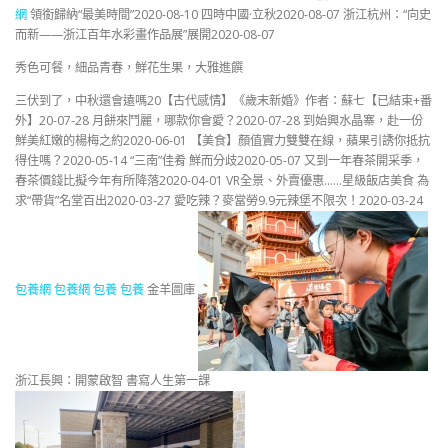
網
領銜歸納“最美時間”2020-08-10 四時中國·立秋2020-08-07 浙江杭州：“向史
而新——浙江百年水彩畫作品展”展開2020-08-07
秀色可餐，細品青春，鮮花生果，大雅進饌
三伏到了，中秋還會遠嗎20【古代感情】《歲末新婚》作者：蘇七【已結束+番
外】20-07-28 月餅來鬥麗，哪款你會愛？2020-07-28 到始興水晶寨，赴一份
鮮美紅嫩的楊梅之約2020-06-01 【美食】顏值實力雙雙在線，蘋果引誘你抵抗
得住嗎？2020-05-14 “三南”佳肴 鮮而分歧2020-05-07 又到一年春茶開采季，
春茶價錢比擬今年有所降落2020-04-01 VR全景、外賣優惠……星級飯店美食 為
求“帶貨”名堂百出2020-03-27 愛吃辣？麥當勞9.9元辣堡不限次！2020-03-24
包養網
包養網
包養
包養
金羊圖庫
浙江長興：開蒙啟智 書寫人生第一課