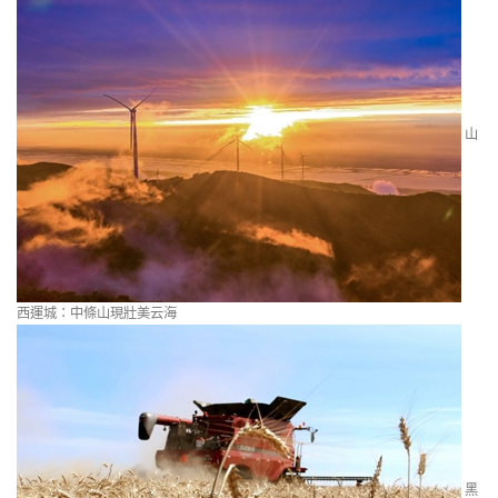
山
西運城：中條山現壯美云海
黑