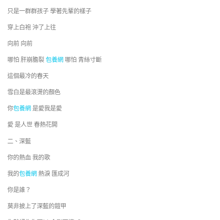
只是一群群孩子 學著先輩的樣子
穿上白袍 沖了上往
向前 向前
哪怕 肝崩膽裂
包養網
哪怕 青絲寸斷
這個最冷的春天
雪白是最滾燙的顏色
你
包養網
是愛我是愛
愛 是人世 春熱花開
二、深藍
你的熱血 我的歌
我的
包養網
熱淚 匯成河
你是誰？
莫非披上了深藍的鎧甲