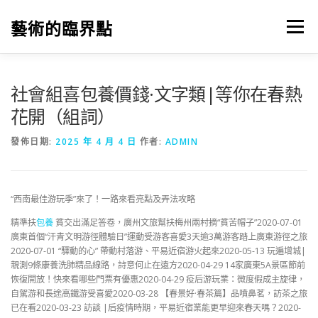
跳
至
藝術的臨界點
選單
主
要
內
容
社會組喜包養價錢·文字類|等你在春熱
花開（組詞）
發佈日期:
2025 年 4 月 4 日
作者:
ADMIN
“西南最佳游玩季”來了！一路來看亮點及弄法攻略
精準扶
包養
貧交出滿足答卷，廣州文旅幫扶梅州兩村摘“貧苦帽子”2020-07-01
廣東首個“汗青文明游徑體驗日”運動受游客喜愛3天逾3萬游客踏上廣東游徑之旅
2020-07-01 “驛動的心” 帶動村落游、平易近宿游火起來2020-05-13 玩遍增城|
親測9條康養洗肺精品線路，詩意何止在遠方2020-04-29 14家廣東5A景區節前
恢復開放！快來看哪些門票有優惠2020-04-29 疫后游玩業：微度假成主旋律，
自駕游和長途高鐵游受喜愛2020-03-28 【春景好·春茶篇】品噴鼻茗，訪茶之旅
已在看2020-03-23 訪談 |后疫情時期，平易近宿業能更早迎來春天嗎？2020-