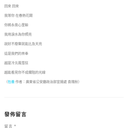
回來 回來
我等你 在春熱花開
你將永夜心里躲
我用淚水為你照亮
說好不廢棄就能比及天亮
這是我們的崇奉
越是冷北風雪狂
越能看見你不成攔阻的光線
（
包養
作者：廣東省公安廳政治部宣揚處 袁瑰秋）
發佈留言
留言
*