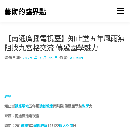
跳
至
藝術的臨界點
選單
主
要
內
容
【南通廣播電視臺】知止堂五年風雨無
阻找九宮格交流 傳遞國學魅力
發佈日期:
2025 年 3 月 26 日
作者:
ADMIN
教學
知止堂
講座場地
五年風
瑜伽教室
雨無阻 傳遞國學魅
教學
力
來源：南通廣播電視臺
時間：201
教學
3年
瑜伽教室
12月22
個人空間
日