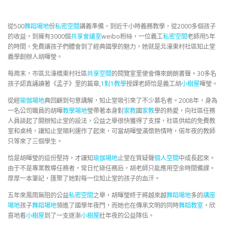
從500
舞蹈場地
份
私密空間
講義準備，到近千小時義務教學，從2000多個孩子
的收益，到擁有3000個
共享會議室
weibo粉絲，一位義工
私密空間
老師用5年
的時間，免費讓孩子們體會到了經典國學的魅力，她就是北濠東村社區知止堂
義學創辦人胡暉瑩。
每周末，市區北濠橋東村社區
共享空間
的閱覽室里便會傳來朗朗書聲。30多名
孩子認真誦讀著《孟子》里的篇章,
1對1教學
授課老師恰是義工胡
小樹屋
暉瑩。
從經
瑜伽場地
典回顧到句意講解，知止堂吸引來了不少慕名者。2008年，身為
一名公司職員的胡暉
教學場地
瑩帶著本身對
家教
國
家教
學的熱愛，向社區任務
人員談起了開辦知止堂的設法，公益之舉很快獲得了支撐，社區供給的免費教
室和桌椅，讓知止堂順利運作了起來，可當胡暉瑩滿懷熱情時，偌年夜的教師
只等來了三個學生。
恰是胡暉瑩的這份堅持，才讓知
瑜伽場地
止堂在質疑聲
個人空間
中成長起來。
由于不是專業教導任務者，常日忙碌任務后，胡老師只能應用空余時間備課。
厚厚一本筆記，匯聚了她對每一位知止堂的孩子的血汗。
五年來風雨無阻的公益
私密空間
之舉，胡暉瑩終于將越來越
舞蹈場地
多的
講座
場地
孩子
舞蹈場地
領進了國學年夜門，而她也在傳承文明的同時
舞蹈教室
，欣
喜地看
小樹屋
到了一支逐漸
小樹屋
壯年夜的公益隊伍。