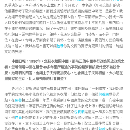
息爭決題目。亨利·基辛格在上世紀九十年月寫了一本名為《年夜交際》的書，
他重要參考了歐洲的經歷，而我想測驗考試從美國的經歷中吸取一些啟發。我
以為讓汗青活潑起來的方法是講述故事和人物。每一章都聚焦于一小我或一群
人以及他們試圖處理的題目。我以為這本書在某種水平上不同凡響，部門緣由
在于我的佈景經過的事況。除了平安題目，書中還觸及財務題目、商業題目和
技巧題目。當把這些綜合在一路時，我深信交際是一門藝術，而不是一門迷
信。在書中，你可以學到良多關于調停、會談、演講應用、提倡等方面的戰略
技能。是以，我以為這本書可以讓
包養
你對交際的實行有更深刻的清楚，跨越
文明的界線。
中國日報：1980年，您初次離開中國，那時正值中國奉行改造開放政策之
初。您若何看中國在曩昔40多年里所經過的事況的經濟和該說什麼不該說什
麼，她聰明的回答，會讓主子夫婦更加安心，也會讓主子夫婦相信，大小姐在
舅舅家的生活，比大家預想的社會轉型？
佐利克：我很興奮那時無機會拜訪中國。我們觀賞了一個城市，我只記得
那里的磚塊和每小我身著藍色和灰色衣服，但這給了我一個視
包養網
覺參照
點。在
包養
接上去的幾十年里，我看到了中國產生的宏大變更，我一向被中國
的變更所吸引。活著界銀行任職的時辰，除了往北京或上海，我還測驗考試訪
問中國的其他地域和城市。我的重要感觸感染
包養網
是這是一群多么勤奮的國
民，他
包養
們想要發明更好的生涯，讓我很是尊敬和敬佩。是以，對我來說，
盡管在汗青、文明和政治上存在不合，我們若何基于配合上風往尋覓配合點，
防止費事并樹立配合的上風。此次中國行我也會往深圳，我想
包養
深圳看起來