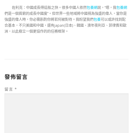
佐利克：中國成長得這般之快。很多中國人依然
包養網
說，“嗯，我
包養網
們是一個貧窮的成長中國度”。但世界一些地域將中國視為強盛的偉人，當你是
強盛的偉人時，你必需斟酌你將若何被對待。我盼望我們
包養
可以或許找到配
合基本，不只美國和中國，還有japan(日本)、韓國、澳年夜利亞、菲律賓和歐
洲，以此樹立一個更協作的的任務框架。
發佈留言
留言
*