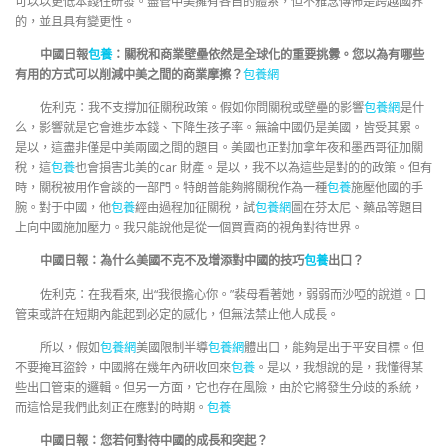
可以以更低本錢往研發。盡管中美擁有各自的體系，但不雅念傳佈是跨越國界
的，並且具有變更性。
中國日報
包養
：關稅和商業壁壘依然是全球化的重要挑釁。您以為有哪些
有用的方式可以削減中美之間的商業摩擦？
包養網
佐利克：我不支撐加征關稅政策。假如你問關稅或壁壘的影響
包養網
是什
么，影響就是它會進步本錢、下降生孩子率。無論中國仍是美國，皆受其累。
是以，這盡非僅是中美兩國之間的題目。美國也正對加拿年夜和墨西哥征加關
稅，這
包養
也會損害北美的car 財產。是以，我不以為這些是對的的政策。但有
時，關稅被用作會談的一部門。特朗普能夠將關稅作為一種
包養
施壓他國的手
腕。對于中國，他
包養
經由過程加征關稅，試
包養網
圖在芬太尼、藥品等題目
上向中國施加壓力。我只能說他是從一個買賣商的視角對待世界。
中國日報：為什么美國不克不及增添對中國的技巧
包養
出口？
佐利克：在我看來, 出“我很擔心你。”裴母看著她，弱弱而沙啞的說道。口
管束或許在短期內能起到必定的感化，但無法禁止他人成長。
所以，假如
包養網
美國限制半導
包養網
體出口，能夠是出于平安目標。但
不要掩耳盜鈴，中國將在幾年內研收回來
包養
。是以，我想說的是，我懂得某
些出口管束的邏輯。但另一方面，它也存在風險，由於它將發生分歧的系統，
而這恰是我們此刻正在應對的時期。
包養
中國日報：您若何對待中國的成長和突起？