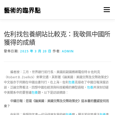
跳
至
藝術的臨界點
選單
主
要
內
容
佐利找包養網站比較克：我敬佩中國所
獲得的成績
發佈日期:
2025 年 3 月 20 日
作者:
ADMIN
編者按：三月，世界銀行前行長、美國前副國務卿羅伯特·B·佐利克
（Robert B. Zoellick）來華交通，其新著《論美國：美國交際及交際政策史》
中文版亦于同期在中國出書刊行。在上海，佐利
包養
克接收了中國日報深度訪
談，泛論交際看法，回想中國在經濟與科技範疇的轉型過程，
包養
并深刻切磋
中美關系中的要害議
包養
題。以下是訪談摘錄：
中國日報：您寫《論美國：美國交際及交際政策史》這本書的靈感從何而
來？
佐利克：我想與年青一代分送朋友我的經
包養
歷，關于若何思慮汗
包養
青