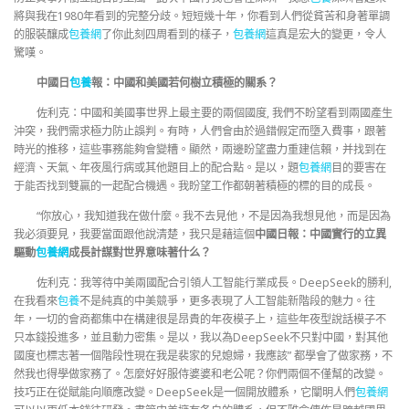
將與我在1980年看到的完整分歧。短短幾十年，你看到人們從貧苦和身著單調
的服裝釀成
包養網
了你此刻四周看到的樣子，
包養網
這真是宏大的變更，令人
驚嘆。
中國日
包養
報：中國和美國若何樹立積極的關系？
佐利克：中國和美國事世界上最主要的兩個國度, 我們不盼望看到兩國產生
沖突，我們需求極力防止誤判。有時，人們會由於過錯假定而墮入費事，跟著
時光的推移，這些事務能夠會變糟。顯然，兩邊盼望盡力重建信賴，并找到在
經濟、天氣、年夜風行病或其他題目上的配合點。是以，題
包養網
目的要害在
于能否找到雙贏的一起配合機遇。我盼望工作都朝著積極的標的目的成長。
“你放心，我知道我在做什麼。我不去見他，不是因為我想見他，而是因為
我必須要見，我要當面跟他說清楚，我只是藉這個
中國日報：中國實行的立異
驅動
包養網
成長計謀對世界意味著什么？
佐利克：我等待中美兩國配合引領人工智能行業成長。DeepSeek的勝利,
在我看來
包養
不是純真的中美競爭，更多表現了人工智能新階段的魅力。往
年，一切的會商都集中在構建很是昂貴的年夜模子上，這些年夜型說話模子不
只本錢投進多，並且動力密集。是以，我以為DeepSeek不只對中國，對其他
國度也標志著一個階段性現在我是裴家的兒媳婦，我應該” 都學會了做家務，不
然我也得學做家務了。怎麼好好服侍婆婆和老公呢？你們兩個不僅幫的改變。
技巧正在從賦能向順應改變。DeepSeek是一個開放體系，它闡明人們
包養網