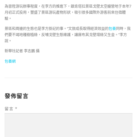
為晉陞游玩辦事程度，在李方的推進下，銀肯塔拉景區戈壁太空艙營地于本年7
月初正式投用，豐盛了景區游玩產物形狀，吸引很多國際外游客前來住宿體
驗。
景區和周邊的生態也是李方掛記的事。“文旅成長取得經濟效益的
包養
同時，我
們要不竭地種樹植綠，反哺戈壁生態維護，讓庫布其戈壁增綠又生金。”李方
說。
新華社記者 李志鵬 攝
包養網
發佈留言
留言
*