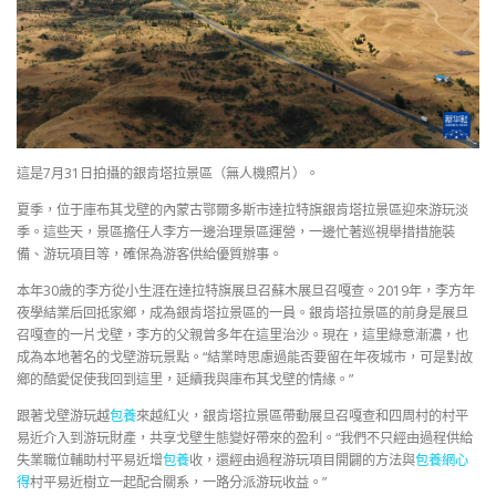
這是7月31日拍攝的銀肯塔拉景區（無人機照片）。
夏季，位于庫布其戈壁的內蒙古鄂爾多斯市達拉特旗銀肯塔拉景區迎來游玩淡
季。這些天，景區擔任人李方一邊治理景區運營，一邊忙著巡視舉措措施裝
備、游玩項目等，確保為游客供給優質辦事。
本年30歲的李方從小生涯在達拉特旗展旦召蘇木展旦召嘎查。2019年，李方年
夜學結業后回抵家鄉，成為銀肯塔拉景區的一員。銀肯塔拉景區的前身是展旦
召嘎查的一片戈壁，李方的父親曾多年在這里治沙。現在，這里綠意漸濃，也
成為本地著名的戈壁游玩景點。“結業時思慮過能否要留在年夜城市，可是對故
鄉的酷愛促使我回到這里，延續我與庫布其戈壁的情緣。”
跟著戈壁游玩越
包養
來越紅火，銀肯塔拉景區帶動展旦召嘎查和四周村的村平
易近介入到游玩財產，共享戈壁生態變好帶來的盈利。“我們不只經由過程供給
失業職位輔助村平易近增
包養
收，還經由過程游玩項目開闢的方法與
包養網心
得
村平易近樹立一起配合關系，一路分派游玩收益。”