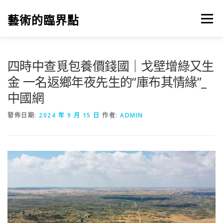
跳
至
藝術的臨界點
選單
主
要
內
容
四時中查覓包養價錢國｜戈壁增綠又生
金 一名返鄉年夜先生的“庫布其情緣”_
中國網
發佈日期:
2024 年 9 月 15 日
作者:
ADMIN