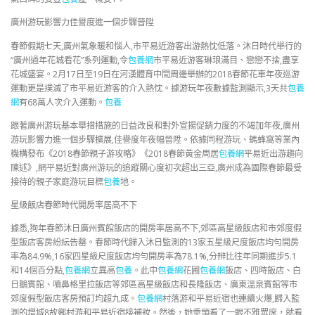
廣州游玩影響力佳譽度進一個步驟晉陞
春節假期七天,廣州氣象暖和惱人,市平易近游客出游熱忱低落。沐日時代舉行的
“廣州過年花城看花”系列運動,令
包養網
市平易近游客琳琅滿目、戀戀不捨,盡享
花城盛宴。2月17日至19日在河漢體育中間周邊舉辦的2018春節花車年夜巡游
運動更是撲滅了市平易近游客的介入熱忱。據游玩年夜數據監測顯示,3天共
包養
網
有68萬人次介入運動。
包養
跟著廣州游玩基本舉措措施的日益改良和對外宣揚促銷力度的不竭加年夜,廣州
游玩影響力進一個步驟擴展,佳譽度年夜幅晉陞。依據同程游玩、螞蜂窩等業內
機構發布《2018春節親子游攻略》《2018春節黃金周居
包養網
平易近出游趨向
陳述》,網平易近對廣州游玩的追蹤關心度初次超出三亞,廣州成為國際春節最受
接待的親子家庭游玩目標
包養
地。
星級飯店春節時代開房率居高不下
據悉,狗年春節沐日廣州賓館飯店的開房率居高不下,郊區高星級飯店和市郊度假
型飯店客房紛紜告罄。春節時代歸入沐日監測的13家五星級尺度飯店均勻開房
率為84.9%,16家四星級尺度飯店均勻開房率為78.1%,分辨比往年同期進步5.1
和14個百分點,
包養網
立異高
包養
。此中
包養網
花圃
包養網
飯店、四時飯店、白
日鵝賓館、噴鼻格里拉飯店等郊區高星級飯店和長隆飯店、廣東溫泉賓館等市
郊度假型飯店客房預訂均超九成。
包養網
村落游和平易近宿也連續火爆,歸入監
測的增城8故鄉村游和平易近宿接補妝。然後，她垂頭看了一眼不雅眾席，就看