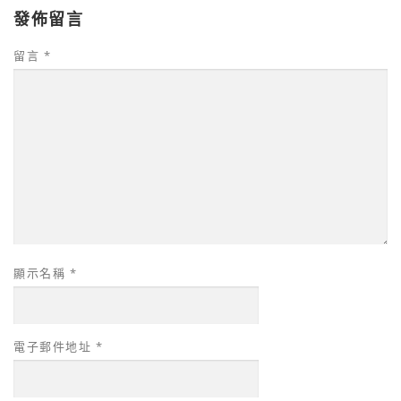
發佈留言
留言
*
顯示名稱
*
電子郵件地址
*