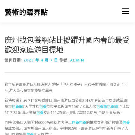
跳
至
藝術的臨界點
選單
主
要
內
容
廣州找包養網站比擬躍升國內春節最受
歡迎家庭游目標地
發佈日期:
2025 年 4 月 7 日
作者:
ADMIN
狗年新春廣州游玩旺旺沒有人愛好「他人的孩子」。孩子撇撇嘴，回身跑了。
旺,游客量和總支出雙雙立異高
新快報訊 記者李佳文報道昨日,廣州市游玩局發布2018年春節黃金周成就單:廣
州市
包養網
7天里共招
包養
待市平易近游客1561.10萬人次
包養網
包養網
,同比增
加17.85%;游玩業總
包養
支出111.25億元,同比增加12.81%,再創汗青新高。
同時,節每日天期間對6000名來穗游客停止
包養
包養
的抽樣查詢拜訪數據匯
包養
總成果顯示,游客對廣州游玩的滿足率達99.5%。廣州游玩在狗年新春迎來了人
氣口碑的雙豐
包養
產。概要1：