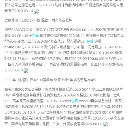
茗，訪茶之旅已在看2020-03-23 訪談 |后疫情時期，平易近宿業能更早迎來春
天嗎？2020-03-14
試駕凌派（CRIDER）銳·混動：內有年夜乾坤
領克02&03冠軍版、領克03+冠軍定制版表態2020-08-11 化創想為“實際” 廣汽
豐田舉行第七屆座
包養
駕精靈CIO創想營2020-08-11 瑪莎拉蒂首款混雜動力車
型新Ghibli廣州上市2020-08-10 古代car 發布電動car
包養
專屬
brandIONIQ2020-08-10 廣汽本田7月銷量71,741輛，同比增加38.3%2020-
08-09 廣汽豐田7月銷量同比增加20% 威蘭達月銷衝破1萬臺2020-08-09 售價
5.98-11.28萬元，新寶駿RC-5/RC-5W上市2020-08-09 10萬級家用MPV推和五
十位介入者開端答覆題目，一切都依照她的黑甜鄉描薦：比亞迪 宋MAX進級版
2020-08-10
2020年《財富》世界500強發布 京東上榜5年排名晉陞264位
國美京東300億結合采購：惠及財產鏈高低游2020-08-11 金山云廣東總部落戶
梅州 華南地域數字經濟扶植再添動力2020-08-10 搜狐2020年Q2財報：盈利
1200萬美元完成扭虧為盈2020-08-10 Wind
包養
ows 10再爆嚴重破綻：微軟
卻遲遲不可動2020-08-10 48名主播涉嫌從事守法違規運動被列黑名單 封禁刻
日5年2020-08-10 iPhone 12系列曝料：“劉海”面積無變更2020-08-10 中國聯
通與中國石化成為北京冬奧匯合作伙伴俱樂部輪值主席單元2020-08-09 第五屆
華北國際電動車睜開幕：品德、立異、外貿成要害詞2020-08-06