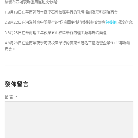
續發布四場現場僱用運動,分辨是:
1.8月18日在華南師范年夜學石牌校區舉行的教導培訓及理科類洽商會;
2.8月22日在河漢體育中間舉行的“送崗圓夢”精準對接綜合類專
包養網
場洽商會;
3.8月25日在華南理工年夜學五山校區舉行的理工類專場洽商會;
4.8月28日在暨南年夜學河漢校區舉行的廣東省著名平易近營企業“1+1”專場洽
商會。
發佈留言
留言
*