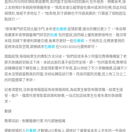
直到6月份回校領結業證書時,吳同窗才從梅州回到廣州,在外租房、預備省考,接
上去她預計多跑跑現場僱用會。“我底本會比擬想留在廣州或深圳任務,但此刻這
個情形,曾經不求地址了。”她表現,對于薪酬也不作過高期許,“只需過了個稅起征
點就行。”
“原來專門研究就比擬冷門,本年受
包養網
疫情影響,適合的職位更少了。”來自華
南農業年夜學園藝專門研究的
包養
包同窗說,固然線上僱用更節儉時光、路況等
本錢,但線下更便利兩邊交通,後果亦更好一些
包養網
。于她而言,任務更重視的
是將來成長空間,薪酬請求
包養網
在5000-8000元擺佈即可。
面臨疫情,每個結業生的應對方法分歧。“我們班很多多少同窗往教導機構當了老
那天她痛經到無法下床，本該出差的漢子卻忽然呈現，師。”包同窗表現,教導培
訓機構從線下轉至線上,受疫情影響并不年夜,是以供給了不少求職機遇,這讓不少
底本沒想過當教員的同窗,亦紛紜轉投該行業。而吳同窗則流露,班上有三分之二
的同窗選擇了考研。
記者清楚到,洽商會現場還設有政策徵詢區,為結業生解答有關求職、結業生接
受、進戶、檔案托管等配套政策和辦事,一站式知足結業生在粵失業的各類需
求。
數據
教導培訓、制藥醫療行業 均勻薪酬過萬
運動現場的人
包養網
才數據LED看板上,還統計了廣東省本年上半年的一些高校