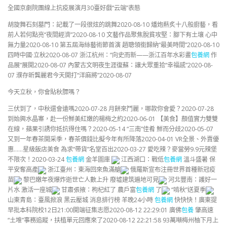
全國京劇院團線上抗疫展演月30臺好戲“云端”表態
胡旋舞石刻墓門：記載了一段很炫的跳舞2020-08-10 燔炮爇炙十八般廚藝，看
前人若何點亮“夜間經濟”2020-08-10 文藝作品聚焦脫貧攻堅：腳下有土壤 心中
無力量2020-08-10 第五屆海絲藝術節首演 趙聰領銜歸納“最美時間”2020-08-10
四時中國·立秋2020-08-07 浙江杭州：“向史而新——浙江百年水彩畫
包養網
作
品展”展開2020-08-07 內蒙古文明夜生涯復蘇：讓大眾重拾“幸福感”2020-08-
07 濮存昕龔麗君今天開打“洋麻將”2020-08-07
今天立秋，你會貼秋膘嗎？
三伏到了，中秋還會遠嗎2020-07-28 月餅來鬥麗，哪款你會愛？2020-07-28
到始興水晶寨，赴一份鮮美紅嫩的楊梅之約2020-06-01 【美食】顏值實力雙雙
在線，蘋果引誘你抵抗得住嗎？2020-05-14 “三南”佳肴 鮮而分歧2020-05-07
又到一年春茶開采季，春茶價錢比擬今年有所降落2020-04-01 VR全景、外賣優
惠……星級飯店美食 為求“帶貨”名堂百出2020-03-27 愛吃辣？麥當勞9.9元辣堡
不限次！2020-03-24
包養網
金羊圖庫
江西湖口：戰低
包養網
溫斗盛暑 保
平安奪高產
浙江臺州：東海回來魚滿艙
俄羅斯宣布注冊世界首種新冠疫
苗
黎巴嫩年夜爆炸逝世亡人數上升 廢墟建筑遍地可見
河北豐南：護好一
片水 激活一座城
甘肅張掖：枸杞紅了 農戶富
包養網
了
“啃秋”送夏季
山東青島：臺風掀浪 黑云壓城 消息排行榜 羊晚24小時
包養網
快快快！廣東提
早批本科院校12日21:00開端征集志愿2020-08-12 22:29:01 廣佛
包養
肇高速
“土堆”事務追蹤，​扶植單元回應來了2020-08-12 22:21:58 93萬噸梅州柚下月上