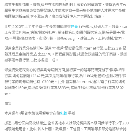
結業生僱用情形。據悉,這些在國際焦點期刊上頒發百餘篇論文，擔負名牌年夜
學畢生信息由廣東省急需緊缺人才供求信息平臺采集各地市的人才需求年夜數
據匯總剖析而成,客不雅反應了廣東省階段性人才供需配比情形。
此中,2020年上半年全省十年夜緊缺職位排
包養
行榜顯示,科研人才、教員、car
工程師位列前三,病院/醫療/護理行業僅排第四,翻譯則躍居第五,隨后是電子/電
器/半導體/儀器儀表、市場行銷、藝術/design、建筑工程、工程/機械/動力。
僱用企業行業分布情形中,僱用“年夜戶”是變動位置internet行業,占比22.3%;緊
隨其后是金融行業,占比22.1%。而受疫情影響,成長勢頭迅猛的電子商務、數據
辦事兩年夜行業,占比亦各達一成。
聚焦備受追蹤關心的行業均勻薪酬方面,排行第一的是專門研究辦事/教導/培訓
行業,均勻薪酬達12342元;其次是制藥/醫療行業,為11804元;管帳/金融/銀行/保
險行業的均勻薪酬也有10300元。此外,盤算機/internet/通訊/電子行業的均勻
薪酬為9160元,房地產/建筑行業為8593元,當局/非盈利機構/其他行業為8502
元。
預告
本月還有4場省本級現場僱用會在穗
包養
舉辦
據悉,8月份面向高校結業生,全省各地市人社部分將與省本級同步舉行不少于200
場現場僱用會。此中,省人社廳、教導廳、工信廳、工商聯等多部分還將結合持