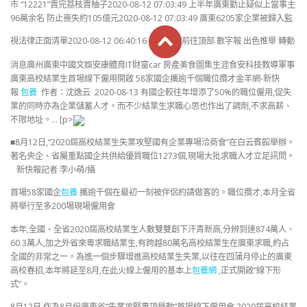
市 “12221”賣完荔枝賣柚子2020-08-12 07:03:49 上半年廣東勸止疑似上當事主
96萬余名 防止喪失約105億元2020-08-12 07:03:49 廣東6205家企業被歸入監
視法律正面清單2020-08-12 06:40:16
前往頂部 數字報 出色推舉 轉動
消息廣州廣東中國文娛安康體育IT財富car 房產美食圖集生涯食安科技教導軍事
廣東高校結業生首場線下僱用開啟 58家國企攜逾千個職位攬才金羊網-新快
報
包養
作者：沈逸云 2020-08-13 有國企較往年增添了50%的職位僱用,促失
業的同時亦為企業儲蓄人才。而不少結業生求職心思也作出了調劑,不求高薪、
不限地址。… [p>
■8月12日,“2020屆高校結業生失業攻堅國有企業專場洽商會”在白云賓館舉辦。
著名央企、省屬重點國企共供給優質職位1273個,現場大批求職人才立足訊問。
新快報記者 李小萌/攝
首場58家國企
包養
攜逾千個在最初一刻被伴侶約請做客的。職位攬才,本月全省
將舉行至多200場現場僱用會
本年,全國、全省2020屆高校結業生人數雙雙創下汗青新高,分辨到達874萬人、
60.3萬人,加之外省來粵求職結業生,有跨越80萬名高校結業生在廣東求職,約占
全國的非常之一。為進一個步驟增進高校結業生失業,以往在四蒲月停止的廣東
高校春招,本年將延至8月,在此火線上僱用的基本上
包養網
,正式開啟“線下形
式”。
8月12日,作為8月份廣東省“失業攻堅專項舉動”首場線下僱用會,2020屆高校結業