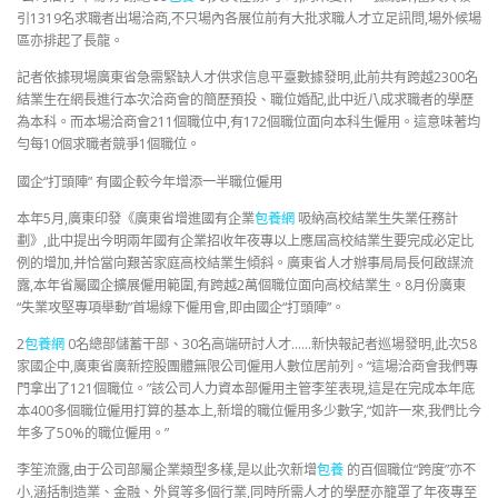
引1319名求職者出場洽商,不只場內各展位前有大批求職人才立足訊問,場外候場
區亦排起了長龍。
記者依據現場廣東省急需緊缺人才供求信息平臺數據發明,此前共有跨越2300名
結業生在網長進行本次洽商會的簡歷預投、職位婚配,此中近八成求職者的學歷
為本科。而本場洽商會211個職位中,有172個職位面向本科生僱用。這意味著均
勻每10個求職者競爭1個職位。
國企“打頭陣” 有國企較今年增添一半職位僱用
本年5月,廣東印發《廣東省增進國有企業
包養網
吸納高校結業生失業任務計
劃》,此中提出今明兩年國有企業招收年夜專以上應屆高校結業生要完成必定比
例的增加,并恰當向艱苦家庭高校結業生傾斜。廣東省人才辦事局局長何啟謀流
露,本年省屬國企擴展僱用範圍,有跨越2萬個職位面向高校結業生。8月份廣東
“失業攻堅專項舉動”首場線下僱用會,即由國企“打頭陣”。
2
包養網
0名總部儲蓄干部、30名高端研討人才……新快報記者巡場發明,此次58
家國企中,廣東省廣新控股團體無限公司僱用人數位居前列。“這場洽商會我們專
門拿出了121個職位。”該公司人力資本部僱用主管李笙表現,這是在完成本年底
本400多個職位僱用打算的基本上,新增的職位僱用多少數字,“如許一來,我們比今
年多了50%的職位僱用。”
李笙流露,由于公司部屬企業類型多樣,是以此次新增
包養
的百個職位“跨度”亦不
小,涵括制造業、金融、外貿等多個行業,同時所需人才的學歷亦籠罩了年夜專至