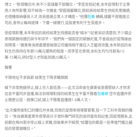
博士。“新增職位中,有不少是儲蓄干部職位。”李笙告知記者,本年疫情對于企業
用人有所影響,但不掉為一次機會,“發掘儲蓄職位,既給高校結業生供給失業機遇,
也借機吸納優良人才,改良進級企業人才構造。”他彌
包養
補稱,儲蓄干部進進公
司后,會停止輪崗錘煉、下層一線實行,這般更有利于生長進步。
受疫情影響,本年新招的高校結業生待遇能否會“縮水”?記者采訪清楚到,不少國企
表現薪酬待遇仍與今年持平。“我們有一個固定的薪酬尺度,不會說由於疫情緣由
而降落。”廣東粵海資產運營無限公司僱用相干擔任人王藝琦流露,本年新招的本
科生仍保持在年薪10萬元擺佈的程度。而李笙也表現,本科生均勻月薪為10
萬-15萬元,研討型人才則能到達20萬元。
聲響
不限地址不求高薪 結業生下降求職預期
線下非常熱絡停止,線上亦人氣低落——此次洽商會在廣東省急需緊缺人才供求
信息平臺同步直播,無法到現場對接的結業生在平臺不雅看
包養網
空中直播并停
止簡歷云投、錄像口試,線上不雅看直播達1.8萬人次。
“此次僱用會對口的職位并未幾,但我仍是想來現場嘗嘗看,投一下工科年夜類的職
位。”來自廣東產業年夜學高分子資料專門研究的吳同窗告知記者,因疫情關系,此
前都在梅州家中停止線上求職,但後果并不睬想,“給覆信的都是一些準進門檻比擬
低的發賣類職位。”