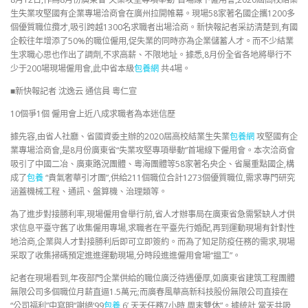
生失業攻堅國有企業專場洽商會在廣州拉開帷幕。現場58家著名國企攜1200多
個優質職位攬才,吸引跨越1300名求職者出場洽商。新快報記者采訪清楚到,有國
企較往年增添了50%的職位僱用,促失業的同時亦為企業儲蓄人才。而不少結業
生求職心思也作出了調劑,不求高薪、不限地址。據悉,8月份全省各地將舉行不
少于200場現場僱用會,此中省本級
包養網
共4場。
■新快報記者 沈逸云 通信員 粵仁宣
10個爭1個 僱用會上近八成求職者為本迷信歷
據先容,由省人社廳、省國資委主辦的2020屆高校結業生失業
包養網
攻堅國有企
業專場洽商會,是8月份廣東省“失業攻堅專項舉動”首場線下僱用會。本次洽商會
吸引了中國二冶、廣東路況團體、粵海團體等58家著名央企、省屬重點國企,構
成了
包養
“貴氣奢華引才團”,供給211個職位合計1273個優質職位,需求專門研究
涵蓋機械工程、通訊、盤算機、治理類等。
為了進步對接勝利率,現場僱用會舉行前,省人才辦事局在廣東省急需緊缺人才供
求信息平臺守舊了收集僱用專場,求職者在平臺先行婚配,再到運動現場有針對性
地洽商,企業與人才對接勝利后即可立即簽約。而為了知足防疫任務的需求,現場
采取了收集掃碼預定進進運動現場,分時段進進僱用會場“揾工”。
記者在現場看到,年夜部門企業供給的職位廣泛待遇優厚,如廣東省建筑工程團體
無限公司多個職位月薪直逼1.5萬元;而廣春風華高新科技股份無限公司直接在
“公司福利”中寫明“謝絕‘99
包養
6’,天天任務7小時,周末雙休”。據統計,當天共吸