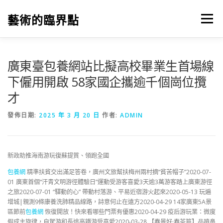
跳
至
藝術的臨界點
選單
主
要
內
容
廣東臺包養網站比擬高校畢業生首場線
下僱用開啟 58家國企攜逾千個崗位攬
才
發佈日期:
2025 年 3 月 20 日
作者:
ADMIN
新政助推海南游玩復蘇提質、領跑全國
包養網
精準扶貧交出滿足答卷，廣州文旅幫扶梅州兩村摘“貧苦帽子”2020-07-
01 廣東首個“汗青文明游徑體驗日”運動受游客喜愛3天逾3萬游客踏上廣東游徑
之旅2020-07-01 “驛動的心” 帶動村落游、平易近宿游火起來2020-05-13 玩遍
增城|親測9條康養洗肺精品線路，詩意何止在遠方2020-04-29 14家廣東5A景
區節前
包養網
恢復開放！快來看哪些門票有優惠2020-04-29 疫后游玩業：微度
假成主旋律，自駕游和長途高鐵游受喜愛2020-03-28 【春景好·春茶篇】品噴鼻