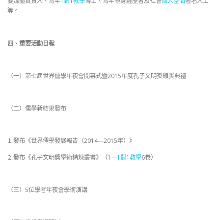
要媒體負責人、青年
1對1教學
博士、青年親身經歷者及社會
個人空間
著名人士
等。
四、重要活動日程
（一）第七屆世界儒學年夜會開幕式暨2015年度孔子文明獎頒獎典禮
（二）儒學新結果發布
⒈發布《世界儒學發展報告（2014—2015年）》
⒉發布《孔子文明獎學術精煉叢書》（1—
1對1教學
6卷）
（三）5位學者年夜會學術演講