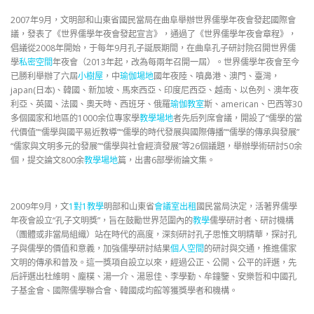
2007年9月，文明部和山東省國民當局在曲阜舉辦世界儒學年夜會發起國際會
議，發表了《世界儒學年夜會發起宣言》，通過了《世界儒學年夜會章程》，
倡議從2008年開始，于每年9月孔子誕辰期間，在曲阜孔子研討院召開世界儒
學
私密空間
年夜會（2013年起，改為每兩年召開一屆）。世界儒學年夜會至今
已勝利舉辦了六屆
小樹屋
，中
瑜伽場地
國年夜陸、噴鼻港、澳門、臺灣，
japan(日本)、韓國、新加坡、馬來西亞、印度尼西亞、越南、以色列、澳年夜
利亞、英國、法國、奧天時、西班牙、俄羅
瑜伽教室
斯、american、巴西等30
多個國家和地區的1000余位專家學
教學場地
者先后列席會議，開設了“儒學的當
代價值”“儒學與國平易近教導”“儒學的時代發展與國際傳播”“儒學的傳承與發展”
“儒家與文明多元的發展”“儒學與社會經濟發展”等26個議題，舉辦學術研討50余
個，提交論文800余
教學場地
篇，出書6部學術論文集。
2009年9月，文
1對1教學
明部和山東省
會議室出租
國民當局決定，活著界儒學
年夜會設立“孔子文明獎”，旨在鼓勵世界范圍內的
教學
儒學研討者、研討機構
（團體或非當局組織）站在時代的高度，深刻研討孔子思惟文明精華，探討孔
子與儒學的價值和意義，加強儒學研討結果
個人空間
的研討與交通，推進儒家
文明的傳承和普及。這一獎項自設立以來，經過公正、公開、公平的評選，先
后評選出杜維明、龐樸、湯一介、湯恩佳、李學勤、牟鐘鑒、安樂哲和中國孔
子基金會、國際儒學聯合會、韓國成均館等獲獎學者和機構。