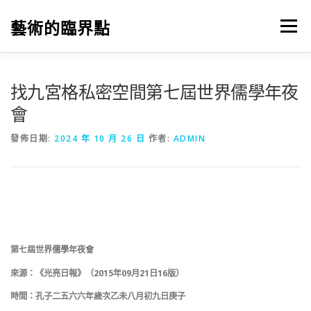
跳
至
藝術的臨界點
選單
主
要
內
容
找九宮格私密空間第七屆世界儒學年夜
會
發佈日期:
2024 年 10 月 26 日
作者:
ADMIN
第七屆世界儒學年夜會
來源：《光亮日報》（2015年09月21日16版）
時間：孔子二五六六年歲次乙未八月初九日庚子