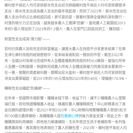
鄉村居平易近人均可安排薪水性支出初次跨越鄉村居平易近人均可安排運營凈
支出，薪水性支出成為農人支出的最年夜起源，而到了2023年，薪水性支出在
農人支出中的占比曾經超四成。更可喜的是，跟著村落周全復興的深刻實行，
村落的吸引力正在加強，越來越多農人工選擇“回巢”，當地農人工範圍從2013
年的1億人增加到了2023年的1.2億人，農人在家門口就能找到工、賺到錢。
財富性支出成為“潛力股”——
若何付與農人加倍充足的財富權益，讓寬大農人在改造平分享更多結果？在周
全深化鄉村改造的經過歷程中，從未結束過對這一題目的作答。截至2022年
末，全國以村為單元完成所有人全體產權軌制改造的村56.6萬個。當強化所有
人全體一切制基礎、保證和完成農人所有人全體成員權力同激活資本要素同一
在一路，覺醒的資產被叫醒，開釋出宏大盈利。鄉村居平易近人均可安排財富
凈支出異軍崛起，從2013年的195元增加到2023年的540元，增幅達176.9%。
轉移性支出織起“防護網”——
近年來，受國際市場影響，種糧本錢下跌、收益下行，讓不少種糧農人心里開
端打鼓。若何保證種糧農人收益，維護好農人種糧積極性？中心財務拿出了真
金白銀的處理計劃。從2021年到2023年，中心財務向現實種糧農人發放5批次
共700億元農資補助，為種糧農人提
包養網心得
供無力資金支撐。除此之外，農
機購買與利用補助、耕地地力維護補助、玉米年夜豆生孩子者補助等一系列強
農惠農政策，實其實在地表現在了農人的腰包里。2023年，鄉村居平易近人均