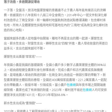
落子改造，多途開源促增收
一子落，全盤活。放活地盤運營權的意義遠不止于農人每年能有幾百元的流轉
費。依據黨的十八年夜和十八屆三中全會精力，2014年中心一號文件對深化鄉
村改造停止了周全安排，新一輪鄉村地盤軌制改造試點春潮涌動，包含鄉村承
包地、所有人全體運營性扶植用地和宅基地在內的“三塊地”成為周全深化鄉村改
造的核心地點。
當越來越多的農人從地盤中抬開端，種地不再是支出的獨一起源。運營性支
出、薪水性支出、財富性支出、轉移性支出“四驅”并進，農人增收致富的渠道日
益多元，支出也越來越可不雅。
運營性支出奠基“厚家底”——
年夜國小農是我國的基礎國情，全國小農戶多少數字占農業運營主體的98%以
上。經由過程健全農業社會化辦事系統，完成小農戶和古代農業成長無機連
接，是增進農人增收的殊途同歸。在周全深化改造這一微弱引擎的帶動下，新
型農業運營主體如雨后春筍，全國近400萬個家庭農場、221.2萬家農人一起配
合社帶動農人、銜接市場、引領成長。當小農戶
包養網
與年夜市場之間開端連
線架橋，農業也成了有奔頭的財產。2023年，鄉村居平易近
包養網
人均可安排
運營凈支出到達7431元，較2013年增加88.8%。
薪水性支出成為“重頭戲”——
2023年，我國農人工範圍曾經迫近3億人，比2013年增加了10.6%。2015年，