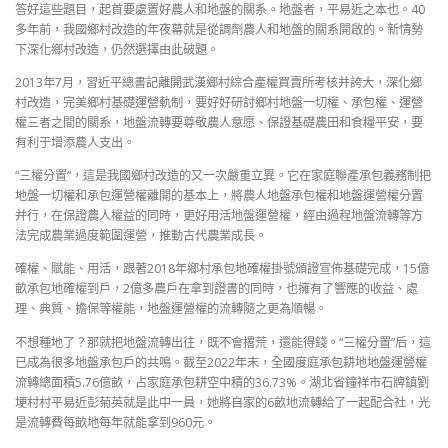
答好這些題目，起首要處置好農人和地盤的關系。地盤者，平易近之本也。40
多年前，我國鄉村改造的年夜幕就是從調劑農人和地盤的關系開啟的。新情勢
下深化鄉村改造，仍然選擇由此破題。
2013年7月，習近平總書記離開武漢鄉村綜合產權買賣所考核并誇大，深化鄉
村改造，完美鄉村基礎運營軌制，要好好研討鄉村地盤一切權、承包權、運營
權三者之間的關系，地盤流轉要尊敬農人意愿、保證基礎農田和食糧平安，要
有利于增添農人支出。
“三權分置”，這是我國鄉村改造的又一次嚴重立異。它在家庭聯產承包義務制把
地盤一切權和承包運營權離開的基本上，將農人地盤承包權和地盤運營權分置
并行，在保證農人權益的同時，更好用活地盤運營權，經由過程地盤流轉等方
法完成農業過度範圍運營，推動古代農業成長。
確權、賦能、用活，跟著2018年鄉村承包地確權掛號頒證宣佈基礎完成，15億
畝承包地確權到戶，2億多農戶在拿到證書的同時，也擁有了響應的收益、處
理、典質、擔保等權能，地盤運營權的流轉隨之更為順暢。
不想種地了？那就把地盤流轉出往，既不會撂荒，還能得錢。“三權分置”后，這
已成為很多地盤承包戶的共鳴。截至2022年末，全國度庭承包耕地地盤運營權
流轉總面積5.76億畝，占家庭承包耕空中積的36.73%。湖北省鐘祥市石牌鎮劉
埂村村平易近彭菊英就是此中一員，她將自家的6畝地流轉給了一起配合社，光
是流轉費每畝地每年就能拿到960元。