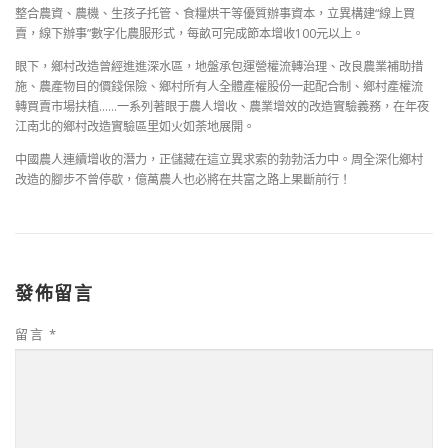
整合農資、農機、生孩子托管、食糧烘干等優質辦事資本，立異構建“線上買
賣，線下辦事”數字化農服形式，每畝可完成節本增收100元以上。
眼下，鄉村改造曾經進進深水區，地盤承包運營權流轉治理、改良農業補助措
施、農產物目的價錢保險、鄉村所有人全體產權股份一起配合制、鄉村產權流
轉買賣市場扶植……一系列著眼于農人增收、農業增效的改造實驗義務，在年夜
江南北的鄉村改造實驗區里如火如荼地展開。
中國農人連續增收的潛力，正儲藏在這立異求索的勃勃活力中。周全深化鄉村
改造的腳步不曾停歇，億萬農人也必將在共富之路上果斷前行！
發佈留言
留言
*