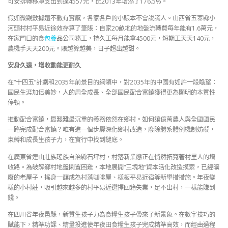
可安排轉移凈支出到達4557元，比2013年增添了176.5%。
假如微觀數據還不敷有實感，各家各戶的小賬本不會說謊人。山西省五寨縣小
河頭村村平易近徐效存算了筆賬：自家20畝地的地盤流轉費每年能有1.6萬元，
在家門口的食
包養
品公司務工，持久工每月能拿4500元，短期工天天140元，
農機手天天200元。賬越算越美，日子超出越甜。
安身久遠，增收動能更耐久
在“十四五”計劃和2035年前景目的綱領中，對2035年的中國有如許一段瞻望：
國民生涯加倍美妙，人的周全成長、全部國民配合富饒獲得更為顯明的本質性
停頓。
推動配合富饒，最艱難最沉重的義務依然在鄉村。如何讓億萬農人與全國國民
一路完成配合富饒？唯有進一個步驟深化鄉村改造，廢除體系體例機制妨礙，
束縛和成長生孩子力，在實行中找到謎底。
在廣東省連山壯族瑤族自治縣石坪村，村落新業態正在悄然拓寬著村里人的增
收路。為破解鄉村地盤閑置困難，本地展開“三塊地”資本活化改造摸索，已經曠
廢的老屋子，搖身一釀成為村落咖啡屋、樣板平易近宿等新舉措措施。年夜變
樣的小村莊，吸引越來越多的村平易近選擇回籍失業，足不出村，一樣能賺到
錢。
在四川省年夜邑縣，新質生孩子力為食糧生孩子帶來了新景象。在數字技巧的
賦能下，精準功課、精量投進使年夜田食糧生孩子完成精準高效，而經由過程