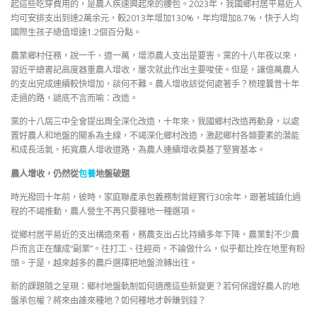
起這些吃穿費用的，是農人疾速興起來的腰包。2023年，我國鄉村居平易近人
均可安排支出到達2萬余元，較2013年增加130%，年均增加8.7%，快于人均
國際生孩子總值增速1.2個百分點。
農業鄉村任務，說一千、道一萬，增添農人支出是要害。黨的十八年夜以來，
習近平總書記高度器重農人增收，屢次就此作出主要唆使。但是，讓億萬農人
的支出完成連續較快增加，談何不難。農人增收該從何處著手？梳理曩昔十年
走過的路，謎底不言而喻：改造。
黨的十八屆三中全會提出周全深化改造，十年來，我國鄉村改造再動身，以處
置好農人和地盤的關系為主線，不竭深化鄉村改造，激起鄉村各類要素的潛能
和成長活氣，拓寬農人增收道路，為農人連續增收奠基了堅實基本。
農人增收，仍然從
包養
地盤破題
時光撥回十年前，彼時，家庭聯產承包義務制曾經實行30余年，跟著城鎮化過
程的不竭推動，農人營生不再只要種地一種選項。
從鄉村居平易近的支出構造來看，務農支出占比持續多年下降，農業對不少農
戶而言正在釀成“副業”。往打工、往經商，不論做什么，似乎都比拴在地里有盼
頭。于是，越來越多的農戶選擇把地盤流轉出往。
新的課題隨之呈現：鄉村地盤軌制如何適應這些新變更？若何保證好農人的地
盤承包權？將來由誰來種地？如何種地才幹賺到錢？