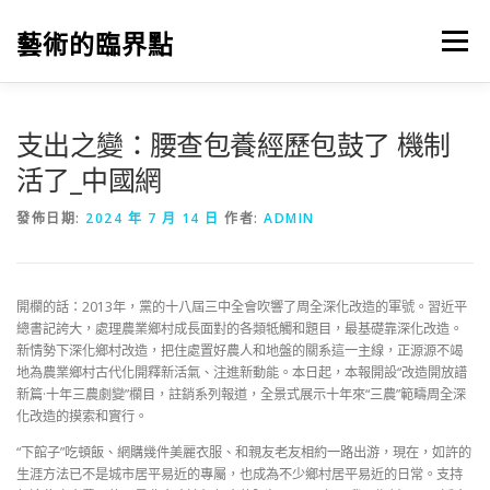
跳
至
藝術的臨界點
選單
主
要
內
容
支出之變：腰查包養經歷包鼓了 機制
活了_中國網
發佈日期:
2024 年 7 月 14 日
作者:
ADMIN
開欄的話：2013年，黨的十八屆三中全會吹響了周全深化改造的軍號。習近平
總書記誇大，處理農業鄉村成長面對的各類牴觸和題目，最基礎靠深化改造。
新情勢下深化鄉村改造，把住處置好農人和地盤的關系這一主線，正源源不竭
地為農業鄉村古代化開釋新活氣、注進新動能。本日起，本報開設“改造開放譜
新篇·十年三農劇變”欄目，註銷系列報道，全景式展示十年來“三農”範疇周全深
化改造的摸索和實行。
“下館子”吃頓飯、網購幾件美麗衣服、和親友老友相約一路出游，現在，如許的
生涯方法已不是城市居平易近的專屬，也成為不少鄉村居平易近的日常。支持