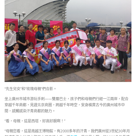
“先生兒女”和“玫瑰母親”們合影。
坐上廣州市城市游玩手刺——雙層巴士，孩子們和母親們行經一江兩岸，配合
穿越千年商都，見證北京商圈，跨越千年時空，安身橫貫古今的廣州城市中
間，感觸感染汗青商都的魅力。
“看，母親，這是西塔，好高好靚啊！”
“母親您看，這是南越王博物館，有2000多年的汗青，我們廣州從3世紀30年月