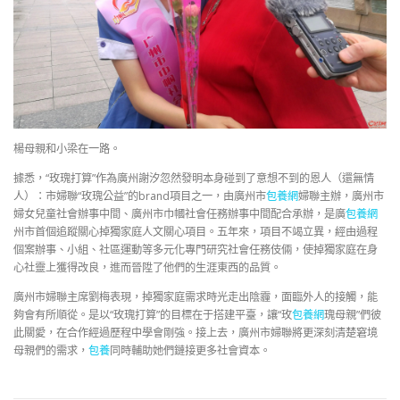
楊母親和小梁在一路。
據悉，“玫瑰打算”作為廣州謝汐忽然發明本身碰到了意想不到的恩人（還無情
人）：市婦聯“玫瑰公益”的brand項目之一，由廣州市
包養網
婦聯主辦，廣州市
婦女兒童社會辦事中間、廣州市巾幗社會任務辦事中間配合承辦，是廣
包養網
州市首個追蹤關心掉獨家庭人文關心項目。五年來，項目不竭立異，經由過程
個案辦事、小組、社區運動等多元化專門研究社會任務伎倆，使掉獨家庭在身
心社靈上獲得改良，進而晉陞了他們的生涯東西的品質。
廣州市婦聯主席劉梅表現，掉獨家庭需求時光走出陰霾，面臨外人的接觸，能
夠會有所順從。是以“玫瑰打算”的目標在于搭建平臺，讓“玫
包養網
瑰母親”們彼
此關愛，在合作經過歷程中學會剛強。接上去，廣州市婦聯將更深刻清楚窘境
母親們的需求，
包養
同時輔助她們鏈接更多社會資本。