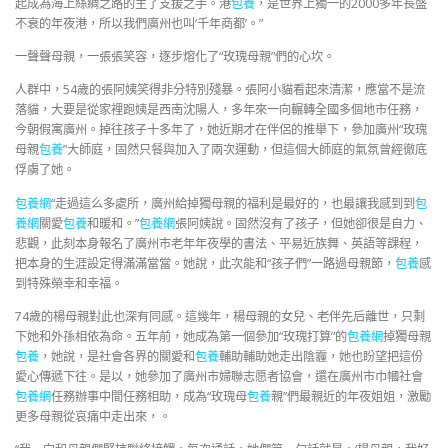
起成為海上絲綢之路的主了支援之手。港
包養
，是世界上獨一的2000多年長盛
不衰的年夜港，所以我們廣州也叫‘千年商都’。”
一聲聲母親，一張張笑容，逐步熔化了“玫瑰母親”們的心坎。
人群中，54歲的張阿姨笑得非分特別殘暴。張阿小貓看起來清潔，應當不是流
落貓，大要是從家裡跑姨是西南沈陽人，多年來一向輾轉全國多個地市任務，
今朝假寓廣州。掉往孩子十多年了，她近期才在伴侶的推舉下，參加廣州“玫瑰
母親
包養
”大師庭，固然只餐與加入了兩次運動，但這個大師庭的氣氛曾經徹底
俘虜了她。
包養網
“走過這么多處所，廣州給掉獨母親的福利是最好的，也最讓我感到到
包
養網
關愛
包養
和暖和。”
包養網
張阿姨說。固然沒有了孩子，但她卻很是自力、
悲觀，此刻本身報名了廣州市老年年夜學的書法、平易近族舞、英語等課程，
把本身的生涯設定得滿滿當當。她說，此次能和“孩子們”一路過母親節，
包養
感
到特殊榮幸和幸福。
74歲的楊母親對此也深有同感。這幾年，楊母親的女兒、老伴先后離世，只剩
下她和外孫相依為命。五年前，她成為第一個參加“玫瑰打算”的
包養網
掉獨母親
包養
，她說，是社會各界的關愛和
包養
輔助輔助她走出陰霾，她也盼望把這份
愛心傳遞下往。是以，她參加了廣州市婦聯志愿者協會，還在廣州市巾幗社會
包養網
任務辦事中間任務相助，成為“玫瑰母
包養
親”們最親近的年夜姐姐，激勵
更多母親從哀痛中走出來，。