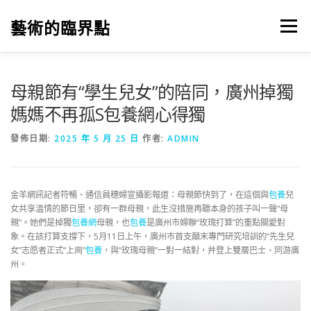
跳
至
藝術的臨界點
選單
主
要
內
容
母親節有“學生兒女”的陪同，廣州掉獨
媽媽不再孤S包養網心得獨
發佈日期:
2025 年 5 月 25 日
作者:
ADMIN
金羊網訊記者符暢、通信員穗婦宣攝影報道：母親節快到了，在這個與
包養
兒
女共享溫情的節日里，卻有一群母親，此生沒措施再聽本身的孩子叫一聲“母
親”。她們是掉獨
包養網
母親，也
包養
是廣州市婦聯“玫瑰打算”的重點關愛對
象。在該打算支撐下，5月11日上午，廣州市首支顛末專門研究培訓的“先生兒
女”志愿者正式“上崗”
包養
，與“玫瑰母親”一對一結對，并登上雙層巴士、同游廣
州。