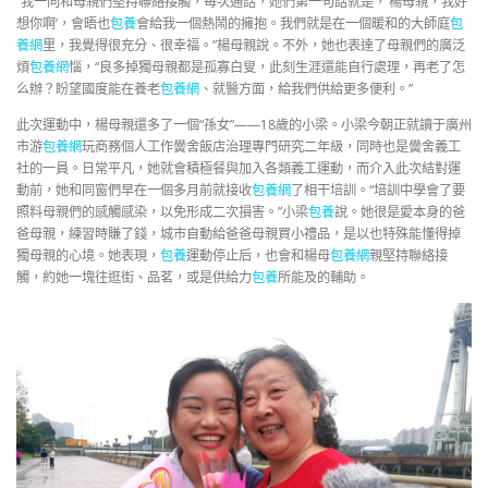
“我一向和母親們堅持聯絡接觸，每次通話，她們第一句話就是，‘楊母親，我好
想你啊’，會晤也
包養
會給我一個熱鬧的擁抱。我們就是在一個暖和的大師庭
包
養網
里，我覺得很充分、很幸福。”楊母親說。不外，她也表達了母親們的廣泛
煩
包養網
惱，“良多掉獨母親都是孤寡白叟，此刻生涯還能自行處理，再老了怎
么辦？盼望國度能在養老
包養網
、就醫方面，給我們供給更多便利。”
此次運動中，楊母親還多了一個“孫女”——18歲的小梁。小梁今朝正就讀于廣州
市游
包養網
玩商務個人工作黌舍飯店治理專門研究二年級，同時也是黌舍義工
社的一員。日常平凡，她就會積極餐與加入各類義工運動，而介入此次結對運
動前，她和同窗們早在一個多月前就接收
包養網
了相干培訓。“培訓中學會了要
照料母親們的感觸感染，以免形成二次損害。”小梁
包養
說。她很是愛本身的爸
爸母親，練習時賺了錢，城市自動給爸爸母親買小禮品，是以也特殊能懂得掉
獨母親的心境。她表現，
包養
運動停止后，也會和楊母
包養網
親堅持聯絡接
觸，約她一塊往逛街、品茗，或是供給力
包養
所能及的輔助。