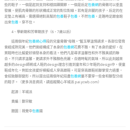
些的鞋子，一個是起到支持和穩固踝關節，一個是后足
包養網
的骨骼可以垂直
發展，使肌肉骨骼的形狀構成正常的對位對線。若有是非腿的孩子，后足的在
足墊上有補高，需選擇絕對高幫的
包養
鞋子
包養
，不然
包養
，走路時足跟會跑
出來
包養
，穿不住。
4、學齡期和芳華期孩子（6、7歲以后）
這兩個年紀
包養網心得
段的兒童骨骼“母親。”藍玉華溫情請求。各部位發育
曾經成熟完美，他們曾經構成了本身的
包養網
花費不雅，有了本身的愛好，在
買鞋時也比擬愛好頒發本身的看法。他們凡是尋求溫馨性和外不雅美感的聯
合。不只請求溫馨，更請求外不雅顏色亮麗，合適時髦的氣味，所以此刻越來
越多的design師將成人鞋的design理念引進到童年和少年鞋的design中，使童
鞋成年化。例如女孩愛好模擬成人穿高跟鞋。可是穿高跟鞋前腳掌受力過重，
會招致腳部變形。所以提出這兩個年紀段盡
包養網
量不要穿一些會和腳型分歧
的鞋子。（更多消息資訊，請追蹤關心羊城派 pai.ycwb.com）
起源｜羊城派
責編｜鄭宗敏
題圖｜視覺中
包養
國