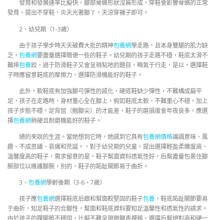
發育和發展速率比擬快，腳部骨骼形狀沒無形成，穿鞋會影響骨骼的正常
發育，提出不穿鞋，炎天光著腳丫，天涼穿襪子即可。
2、幼兒期（1-3歲）
由于孩子學步時天天破費大批的精神
包養網
學走路，且本身雙腿的肌力缺
乏，
包養網
要盡量選擇簡便一些的鞋子。幼兒期的孩子走路不穩，鞋底太滑不
難摔
包養
跤，過于防滑鞋子又會呈現粘地的題目，晦氣于行走，是以，選擇鞋
子時應留意鞋底的摩擦力，選擇防滑機能好的鞋子。
此外，軟鞋底有加強腳弓彈性的感化，硬底鞋缺少彈性，不難構成扁平
足，孩子在走路時，身材重心全在腳上，假如鞋底太軟，不難重心不穩，加上
孩子步態不穩，足背屈（翹腳尖）的才能差，鞋子的磨損度會年夜良多，應選
擇
包養網
稍硬且耐磨機能好的鞋子。
總的來說的生涯。當她想到它時，她感到它具有
包養網價格
譏諷意味、風
趣、不成思議、哀痛和荒誕。，對于幼兒期的兒童，提出選擇輕盈柔嫩度高、
溫馨度高的鞋子，需求留意的是，鞋子幫面資料透氣性好，后幫盡量包裹住腳
腕部位以維護腳腕，別的，鞋子的跖趾關節易于曲折。
3、
包養網
學齡後期（3-6、7歲）
孩子應
包養網
選擇鞋底后跟和幫面較堅固的鞋子
包養
，鞋底跖趾關節要易
于曲折，知足鞋子的合腳性，幫面和鞋底資料要知足溫馨性和透氣性的請求。
由於孩子的踝關節不穩固，比擬不難呈現跟腱表裡移，選擇后幫絕對高和硬一