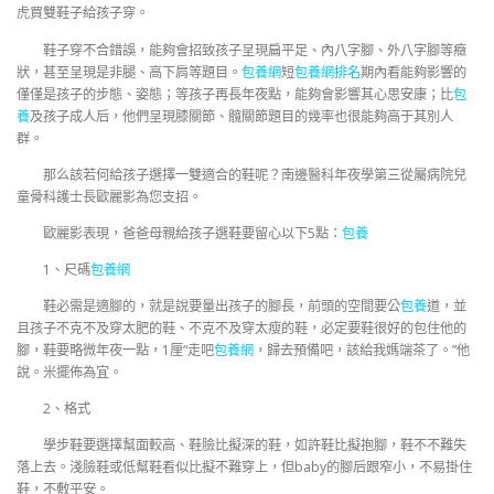
虎買雙鞋子給孩子穿。
鞋子穿不合錯誤，能夠會招致孩子呈現扁平足、內八字腳、外八字腳等癥
狀，甚至呈現是非腿、高下肩等題目。
包養網
短
包養網排名
期內看能夠影響的
僅僅是孩子的步態、姿態；等孩子再長年夜點，能夠會影響其心思安康；比
包
養
及孩子成人后，他們呈現膝關節、髖關節題目的幾率也很能夠高于其別人
群。
那么該若何給孩子選擇一雙適合的鞋呢？南邊醫科年夜學第三從屬病院兒
童骨科護士長歐麗影為您支招。
歐麗影表現，爸爸母親給孩子選鞋要留心以下5點：
包養
1、尺碼
包養網
鞋必需是適腳的，就是說要量出孩子的腳長，前頭的空間要公
包養
道，並
且孩子不克不及穿太肥的鞋、不克不及穿太瘦的鞋，必定要鞋很好的包住他的
腳，鞋要略微年夜一點，1厘“走吧
包養網
，歸去預備吧，該給我媽端茶了。”他
說。米擺佈為宜。
2、格式
學步鞋要選擇幫面較高、鞋臉比擬深的鞋，如許鞋比擬抱腳，鞋不不難失
落上去。淺臉鞋或低幫鞋看似比擬不難穿上，但baby的腳后跟窄小，不易掛住
鞋，不敷平安。