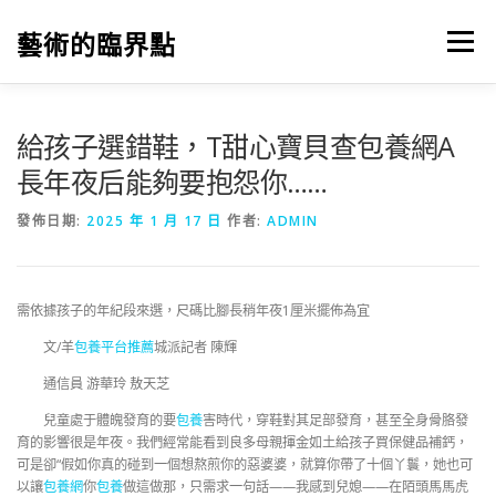
跳
至
藝術的臨界點
選單
主
要
內
容
給孩子選錯鞋，T甜心寶貝查包養網A
長年夜后能夠要抱怨你……
發佈日期:
2025 年 1 月 17 日
作者:
ADMIN
需依據孩子的年紀段來選，尺碼比腳長稍年夜1厘米擺佈為宜
文/羊
包養平台推薦
城派記者 陳輝
通信員 游華玲 敖天芝
兒童處于體魄發育的要
包養
害時代，穿鞋對其足部發育，甚至全身骨胳發
育的影響很是年夜。我們經常能看到良多母親揮金如土給孩子買保健品補鈣，
可是卻“假如你真的碰到一個想熬煎你的惡婆婆，就算你帶了十個丫鬟，她也可
以讓
包養網
你
包養
做這做那，只需求一句話——我感到兒媳——在陌頭馬馬虎