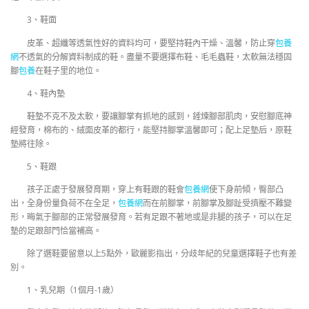
3、鞋面
皮革、超纖等透氣性好的資料均可，要堅持鞋內干燥、溫馨，防止穿
包養
網
不透氣的分解資料制成的鞋。盡量不要選擇布鞋、毛毛蟲鞋，太軟無法穩固
腳
包養
在鞋子里的地位。
4、鞋內墊
鞋墊不克不及太軟，要讓腳掌有抓地的感到，錘煉腳部肌肉，安慰腳底神
經發育，棉布的、絨面皮革的都行，能堅持腳掌溫馨即可；配上足墊后，原鞋
墊將往除。
5、鞋跟
孩子正處于發展發育期，穿上有鞋跟的鞋會
包養網
使下身前傾，臀部凸
出，全身份量負荷不在全足，
包養網
而在前腳掌，前腳掌及腳趾受擠壓不難變
形，晦氣于腳部的正常發展發育。若有足跟不著地或是非腿的孩子，可以在足
墊的足跟部門恰當補高。
除了選鞋要留意以上5點外，歐麗影指出，分歧年紀的兒童選擇鞋子也有差
別。
1、乳兒期（1個月-1歲）