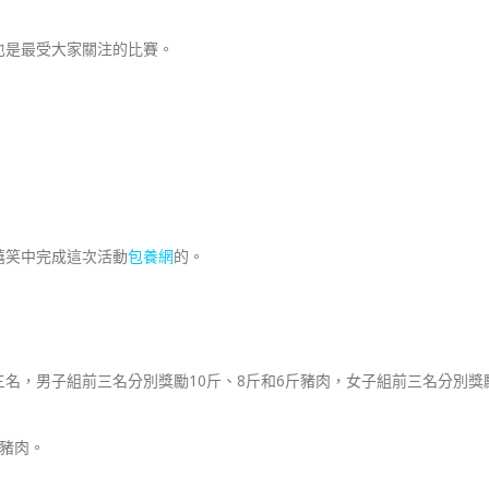
也是最受大家關注的比賽。
嬉笑中完成這次活動
包養網
的。
名，男子組前三名分別獎勵10斤、8斤和6斤豬肉，女子組前三名分別獎
豬肉。