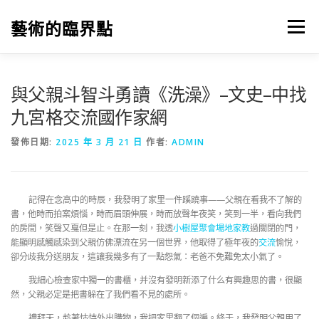
跳
至
藝術的臨界點
選單
主
要
內
容
與父親斗智斗勇讀《洗澡》–文史–中找
九宮格交流國作家網
發佈日期:
2025 年 3 月 21 日
作者:
ADMIN
記得在念高中的時辰，我發明了家里一件蹊蹺事——父親在看我不了解的
書，他時而拍案煩惱，時而眉頭伸展，時而放聲年夜笑，笑到一半，看向我們
的房間，笑聲又戛但是止。在那一刻，我透
小樹屋
聚會場地
家教
過關閉的門，
能顯明感觸感染到父親仿佛漂流在另一個世界，他取得了極年夜的
交流
愉悅，
卻分歧我分送朋友，這讓我幾多有了一點怨氣：老爸不免難免太小氣了。
我細心檢查家中獨一的書櫃，并沒有發明新添了什么有興趣思的書，很顯
然，父親必定是把書躲在了我們看不見的處所。
禮拜天，趁著怙恃外出購物，我把家里翻了個遍。終于，我發明父親用了