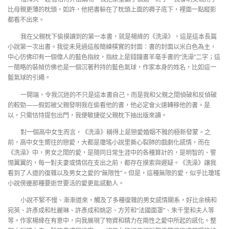
比母親更薄的枕頭，如許，他把書躲在了枕頭上面的褥子底下，裡面一點蹤影
都看不出來。
我在父親枕下偷摸讀到的第一本書，就是楊絳的《洗澡》，這是這本長篇
小說第一次出書。我從未見過這般簡練樸實的封面：書的封面以米白色為主，
中心仿佛印有一個偉人的藍色指紋，指紋上是錢鐘書羊毫手書的“洗澡”二字；這
一簡略的裝幀仿佛也是一個沉著矜持的藍色氣球，作家本身的姓名，比如這一
藍氣球的引繩。
一開端，令我沉迷的不只是這本書自己，而是我和父親之間偵破和反偵破
的較勁——假如被父親發明我在偷看他的書，他必定會火速轉移他的書。是
以，只需怙恃提包出門，我便敏捷從父親枕下抽出版來讀。
對一個高中女生而言，《洗澡》稱得上是戀愛婚姻不雅的極新發蒙。之
前，高中女生嚮往的戀愛，大都是瓊瑤小說里撕心裂肺的戲劇化感情，而在
《洗澡》中，男女之間的愛，是隨同日常生涯中的各種算計的，是明智的、警
惕翼翼的，每一對夫妻或情侶在支出之前，都存在摸索與遲疑。《洗澡》讓我
看到了人道的復雜以及男女之愛的“無限性”。但是，這種無限的愛，似乎比瓊瑤
小說傍邊那種要逝世要活的愛更能感動人。
小說不緊不慢、漸漸道來，觸及了多種復雜的男女感情關系，好比余楠和
宛英、許彥成和杜麗琳、許彥成和姚宓、方芳和“法國面罩”、朱千里和夫人等
等。作家楊絳在有意中，向我展現了物資和精力在兩性之愛中所起的感化。整