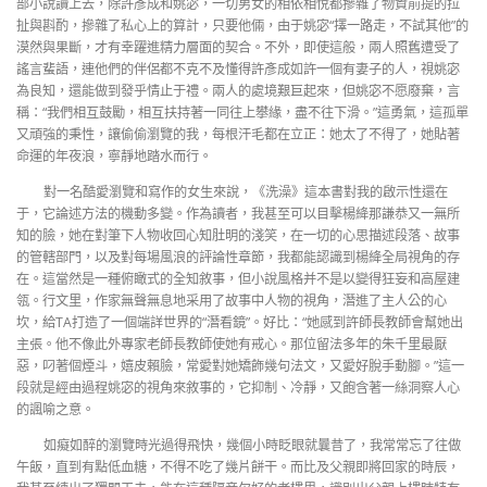
部小說讀上去，除許彥成和姚宓，一切男女的相依相悅都摻雜了物資前提的拉
扯與斟酌，摻雜了私心上的算計，只要他倆，由于姚宓“擇一路走，不試其他”的
漠然與果斷，才有幸躍進精力層面的契合。不外，即使這般，兩人照舊遭受了
謠言蜚語，連他們的伴侶都不克不及懂得許彥成如許一個有妻子的人，視姚宓
為良知，還能做到發乎情止于禮。兩人的處境艱巨起來，但姚宓不愿廢棄，言
稱：“我們相互鼓勵，相互扶持著一同往上攀緣，盡不往下滑。”這勇氣，這孤單
又頑強的秉性，讓偷偷瀏覽的我，每根汗毛都在立正：她太了不得了，她貼著
命運的年夜浪，寧靜地踏水而行。
對一名酷愛瀏覽和寫作的女生來說，《洗澡》這本書對我的啟示性還在
于，它論述方法的機動多變。作為讀者，我甚至可以目擊楊絳那謙恭又一無所
知的臉，她在對筆下人物收回心知肚明的淺笑，在一切的心思描述段落、故事
的管轄部門，以及對每場風浪的評論性章節，我都能認識到楊絳全局視角的存
在。這當然是一種俯瞰式的全知敘事，但小說風格并不是以變得狂妄和高屋建
瓴。行文里，作家無聲無息地采用了故事中人物的視角，潛進了主人公的心
坎，給TA打造了一個端詳世界的“潛看鏡”。好比：“她感到許師長教師會幫她出
主張。他不像此外專家老師長教師使她有戒心。那位留法多年的朱千里最厭
惡，叼著個煙斗，嬉皮賴臉，常愛對她矯飾幾句法文，又愛好脫手動腳。”這一
段就是經由過程姚宓的視角來敘事的，它抑制、冷靜，又飽含著一絲洞察人心
的諷喻之意。
如癡如醉的瀏覽時光過得飛快，幾個小時眨眼就曩昔了，我常常忘了往做
午飯，直到有點低血糖，不得不吃了幾片餅干。而比及父親即將回家的時辰，