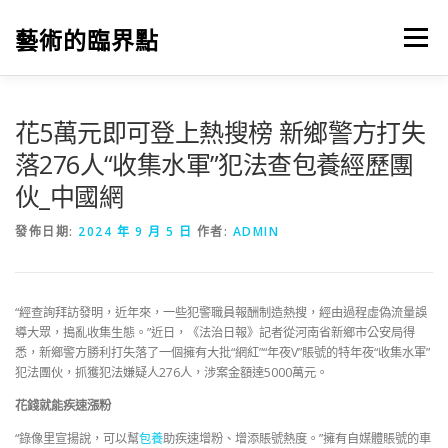
跳
至
藝術的臨界點
選單
主
要
內
容
花5萬元即可登上熱搜榜 新鄉警方打失
落276人“收集水軍”犯法查包養經歷團
伙_中國網
發佈日期:
2024 年 9 月 5 日
作者:
ADMIN
“經查詢拜訪發明，近年來，一些犯警職員報酬制造熱搜，經由過程虛偽流量誤
導大眾，搗亂收集生態。”近日，《法治日報》記者從河南省新鄉市公安局得
悉，新鄉警方勝利打失落了一個擁有大批“網紅”“年夜V”賬號的特年夜“收集水軍”
犯法團伙，抓獲犯法嫌疑人276人，涉案金額達5000萬元。
花錢就能疾速漲粉
“錄像里宣揚說，可以幫
包養
助疾速增粉、增添賬號熱度。”擁有自媒體賬號的車