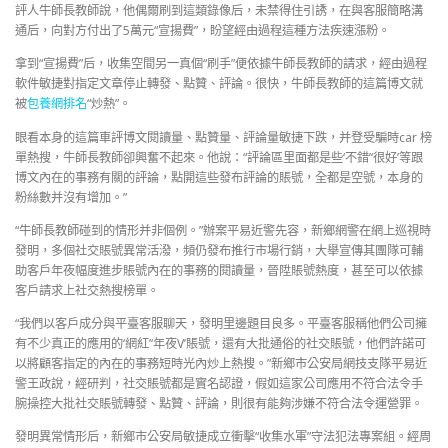
評人牛師長教師說，他偶爾刷到這類錄像后，未禁得住引誘，在與客服簡略溝
通后，向對方付出了5萬元“宣揚費”，盼望經由過程這種方法疾速漲粉。
拿到“宣揚費”后，收集空間另一真個“刷手”便依據牛師長教師的請求，經由過程
軟件敏捷對指定文章停止轉發、點贊、評論。很快，牛師長教師的這篇博文就
被
包養網排名
“炒熱”。
眼看本身的這篇車評博文閱讀量、點贊量、評論量敏捷下跌，并登受騙時car 榜
單熱搜，牛師長教師卻興奮不起來。他說：“評論區里面都是些‘不錯’‘很好’等跟
博文內在的事務有關的評論，點開這些發布評論的賬號，全都是空號，本身的
粉絲數并沒有增加。”
“牛師長教師碰到的情形并非個例。”辦案平易近警先容，新鄉網警在網上巡視時
發明，多個社交賬號異常活潑，頻仍發布推行市場行銷，大舉宣傳其團隊可輔
助客戶年夜幅度進步賬號內在的事務的閱讀量，晉陞賬號熱度，甚至可以依據
客戶請求上社交熱搜榜單。
“我們以客戶成分與平臺客服聊天，發明里邊題目良多。平臺客服稱他們公司擁
有不少真正的應用的‘網紅’‘年夜V’賬號，還有大批通俗的社交賬號，他們許諾可
以將顧客指定的內在的事務短時光內炒上熱搜。”新鄉市公安局網技支隊平易近
警王政說，經研判，社交賬號都是實名認證，假如這家公司應用不符合法令手
腕操控大批社交賬號轉發、點贊、評論，則很有能夠涉嫌不符合法令運營罪。
發明異常情形后，新鄉市公安局敏捷成立衝擊“收集水軍”守法犯法專案組。經周