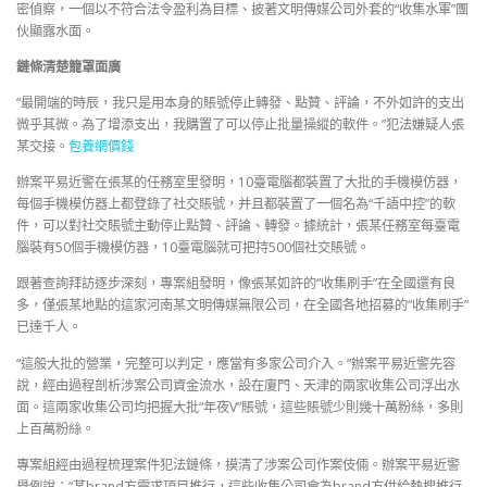
密偵察，一個以不符合法令盈利為目標、披著文明傳媒公司外套的“收集水軍”團
伙顯露水面。
鏈條清楚籠罩面廣
“最開端的時辰，我只是用本身的賬號停止轉發、點贊、評論，不外如許的支出
微乎其微。為了增添支出，我購置了可以停止批量操縱的軟件。”犯法嫌疑人張
某交接。
包養網價錢
辦案平易近警在張某的任務室里發明，10臺電腦都裝置了大批的手機模仿器，
每個手機模仿器上都登錄了社交賬號，并且都裝置了一個名為“千語中控”的軟
件，可以對社交賬號主動停止點贊、評論、轉發。據統計，張某任務室每臺電
腦裝有50個手機模仿器，10臺電腦就可把持500個社交賬號。
跟著查詢拜訪逐步深刻，專案組發明，像張某如許的“收集刷手”在全國還有良
多，僅張某地點的這家河南某文明傳媒無限公司，在全國各地招募的“收集刷手”
已達千人。
“這般大批的營業，完整可以判定，應當有多家公司介入。”辦案平易近警先容
說，經由過程剖析涉案公司資金流水，設在廈門、天津的兩家收集公司浮出水
面。這兩家收集公司均把握大批“年夜V”賬號，這些賬號少則幾十萬粉絲，多則
上百萬粉絲。
專案組經由過程梳理案件犯法鏈條，摸清了涉案公司作案伎倆。辦案平易近警
舉例說：“某brand方需求項目推行，這些收集公司會為brand方供給熱搜推行