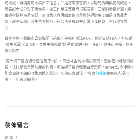
巧破綻，有償肅清收集負面信息；二是巧取豪奪類，以曝光負面輿情為威脅，
假裝記者成分對下層當局、企工作單元等實行巧取豪奪；三是刷量控評類，經
由過程操控海量賬號，為收集信息供給虛偽流量與好評辦事；四是收集暴力
類，該團伙應用收集黑客技巧不符合法令獲取并泄露小我信息，實行收集暴
力。
截至今朝，新鄉市公安機關已采取刑事強迫辦法94人，移送告狀19人，打失落
“收集水軍”公司6家，查獲主動批量“轉評贊”軟件4個。今朝，案件正在進一個步
驟打點中。
“寬大網平易近切勿輕信‘足不出戶，日進斗金’的收集說謊局。看似輕松賺錢的許
諾，往往是收集黑灰產的釣餌。每位網平易近都應自發遵照internet法令律例，
配合保護明朗的收集周遭的狀況，切勿以身試法。”專案
包養網
組擔任人提示
說。（記者 趙紅旗）
發佈留言
留言
*