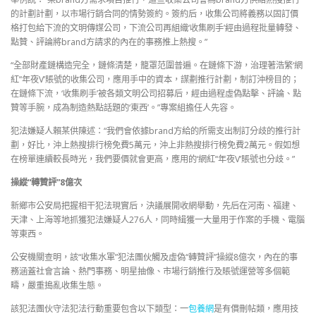
的計劃計劃，以市場行銷合同的情勢簽約。簽約后，收集公司將義務以固訂價
格打包給下流的文明傳媒公司，下流公司再組織‘收集刷手’經由過程批量轉發、
點贊、評論將brand方請求的內在的事務推上熱搜。”
“全部財產鏈構造完全，鏈條清楚，籠罩范圍普遍。在鏈條下游，治理著浩繁‘網
紅’‘年夜V’賬號的收集公司，應用手中的資本，謀劃推行計劃，制訂沖榜目的；
在鏈條下流，‘收集刷手’被各類文明公司招募后，經由過程虛偽點擊、評論、點
贊等手腕，成為制造熱點話題的‘東西’。”專案組擔任人先容。
犯法嫌疑人賴某供陳述：“我們會依據brand方給的所需支出制訂分歧的推行計
劃，好比，沖上熱搜排行榜免費5萬元，沖上非熱搜排行榜免費2萬元。假如想
在榜單連續較長時光，我們要價就會更高，應用的‘網紅’‘年夜V’賬號也分歧。”
操縱“轉贊評”8億次
新鄉市公安局把握相干犯法現實后，決議展開收網舉動，先后在河南、福建、
天津、上海等地抓獲犯法嫌疑人276人，同時緝獲一大量用于作案的手機、電腦
等東西。
公安機關查明，該“收集水軍”犯法團伙觸及虛偽“轉贊評”操縱8億次，內在的事
務涵蓋社會言論、熱門事務、明星抽像、市場行銷推行及賬號運營等多個範
疇，嚴重搗亂收集生態。
該犯法團伙守法犯法行動重要包含以下類型：一
包養網
是有償刪帖類，應用技