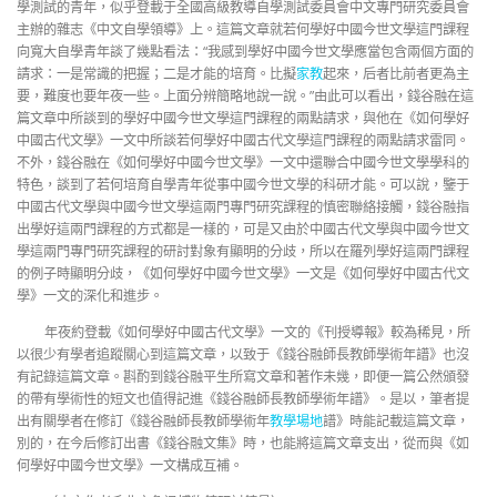
學測試的青年，似乎登載于全國高級教導自學測試委員會中文專門研究委員會
主辦的雜志《中文自學領導》上。這篇文章就若何學好中國今世文學這門課程
向寬大自學青年談了幾點看法：“我感到學好中國今世文學應當包含兩個方面的
請求：一是常識的把握；二是才能的培育。比擬
家教
起來，后者比前者更為主
要，難度也要年夜一些。上面分辨簡略地說一說。”由此可以看出，錢谷融在這
篇文章中所談到的學好中國今世文學這門課程的兩點請求，與他在《如何學好
中國古代文學》一文中所談若何學好中國古代文學這門課程的兩點請求雷同。
不外，錢谷融在《如何學好中國今世文學》一文中還聯合中國今世文學學科的
特色，談到了若何培育自學青年從事中國今世文學的科研才能。可以說，鑒于
中國古代文學與中國今世文學這兩門專門研究課程的慎密聯絡接觸，錢谷融指
出學好這兩門課程的方式都是一樣的，可是又由於中國古代文學與中國今世文
學這兩門專門研究課程的研討對象有顯明的分歧，所以在羅列學好這兩門課程
的例子時顯明分歧，《如何學好中國今世文學》一文是《如何學好中國古代文
學》一文的深化和進步。
年夜約登載《如何學好中國古代文學》一文的《刊授導報》較為稀見，所
以很少有學者追蹤關心到這篇文章，以致于《錢谷融師長教師學術年譜》也沒
有記錄這篇文章。斟酌到錢谷融平生所寫文章和著作未幾，即便一篇公然頒發
的帶有學術性的短文也值得記進《錢谷融師長教師學術年譜》。是以，筆者提
出有關學者在修訂《錢谷融師長教師學術年
教學場地
譜》時能記載這篇文章，
別的，在今后修訂出書《錢谷融文集》時，也能將這篇文章支出，從而與《如
何學好中國今世文學》一文構成互補。