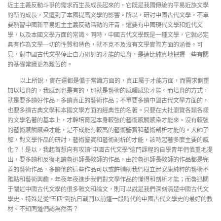
近主主義反動斗爭的需求而生長成長起來的，它既是我國傳統的平易近族文學
的新的成長，又遭到了本國提高文學的影響。所以，研討中國古代文學，不單
要熟習中國新平易近主主義反動活動的汗青，還要有中國現代文學和近代文
學，以及本國文學方面的常識。同時，中國古代文學既是一種文學，它就必定
具有作為文學一切的性質和特色，就不克不及沒有文學實際方面的涵養。可
見，對中國古代文學停止自力研討的才能的培育，是遠比純真地把握一些有關
的基礎常識更為艱苦的。
以上所說，實在還都是偏于常識方面的，真正屬于才能方面，而需求側重
加以培育的，我感到也是有的，那就是藝術的感觸感染才能。而培育的方式，
就是要多讀好作品，多讀真正的藝術作品；不單要多讀中國古代文學方面的，
也要多讀古典文學和本國文學方面的經典性的名著。只要在大批瀏覽各類各樣
的文學名著的基本上，才幹培育起本身較強的藝術感觸感染才能來。沒有較強
的藝術感觸感染才能，是不成能有較高的藝術鑒賞和藝術剖析才能的。大師了
解，對文學作品的研討，藝術鑒賞和藝術剖析的才能，該時起著多麼主要的感
化？！是以，我起首想向有攻讀“中國古代文學”這門課程的自學青年們慎重地提
出，要多讀和反復地讀魯迅師長教師的作品，由於魯迅師長教師的作品都是完
善的藝術作品，多讀他的這些作品可以或許輔助我們樹立起安康純粹的藝術不
雅點和藝術興趣，年夜年夜進步我們對文學作品的懂得和剖析才能；而魯迅關
于闡述中國古代文學的很多雜文和論文，則可以說是我們深刻清楚中國古代文
學史、特殊是從“五四”到抗日戰鬥以前這一段時代的中國古代文學史的最好的教
材。不知同道們認為然否？