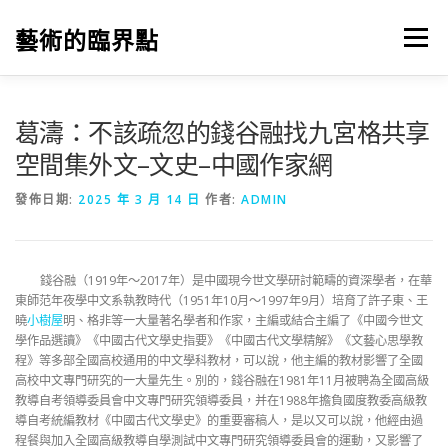
跳
至
藝術的臨界點
選單
主
要
內
容
葛濤：不該疏忽的錢谷融找九宮格共享
空間集外文–文史–中國作家網
發佈日期:
2025 年 3 月 14 日
作者:
ADMIN
錢谷融（1919年～2017年）是中國現今世文學研討範疇的資深學者，在華
東師范年夜學中文系執教時代（1951年10月～1997年9月）培育了許子東、王
曉
小樹屋
明、格非等一大量著名學者和作家，主編或結合主編了《中國今世文
學作品選讀》《中國古代文學史指要》《中國古代文學精解》《文藝心思學教
程》等多部全國高校通用的中文學科教材，可以說，他主編的教材影響了全國
高校中文專門研究的一大量先生。別的，錢谷融在1981年11月被聘為全國高級
教導自考領導委員會中文專門研究領導委員，并在1988年擔負國度教委高級教
導自考統編教材《中國古代文學史》的重要審稿人，是以又可以說，他經由過
程餐與加入全國高級教導自學測試中文專門研究領導委員會的運動，又影響了