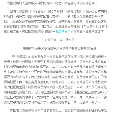
一大量餐與加入全國中文自考的青年。總之，錢谷融可謂桃李滿全國。
筆者偶爾翻閱《刊授導報》1985年第1期（總第13期），留意到此中有錢
谷融的一篇短文《如何學好中國古代文學》，可是《錢谷融師長教師學術年
譜》（華東師范年夜學中文系網站發布）沒有記錄這篇文章，收錄錢谷融文章
比擬齊備的《錢谷融文集》（四卷本，上海國民出書社2013年出書）也沒有收
錄此篇文章，可以斷定這是錢谷融的一
會議室出租
則集外文。文章全文如下：
如何學好中國古代文學
華東師年夜中文系傳授中文自學測試委員會委員 錢谷融
《刊授導報》的編者要我跟自學青年聊下如何進修中國古代文學的題目，
我想，進修一門課程，不單要把握這門課程的基礎常識，還應當可以或許具有
對這門課程停止自力研討的需要的才能。這兩個方面當然是相互聯絡接觸而不
克不及截然朋分的。只要經由過程基礎常識的把握經過歷程，才幹逐步培育起
需要的研討才能來；而必定的研討才能的養成也有助于對基礎常識的更好的懂
得與把握。但二者究竟是有差別的。絕對來說，自力研討才能的培育比基礎常
識的把握更主要，特殊對自學青年來說，尤其是這般。中國古代文學的汗青是
如何產生成長過去的？ 它有哪些主要的作者和作品？ 要把握這些基礎常識，只
需在任課教員的領導下，對教材停止當真的瀏覽和鉆研，并不很艱苦的。但要
養成對中國古代文學可以或許停止自力研討的才能，就不是那么不難了。
中國古代文學是植根于中國的實際泥土，順應著中國國民所停止的新平易