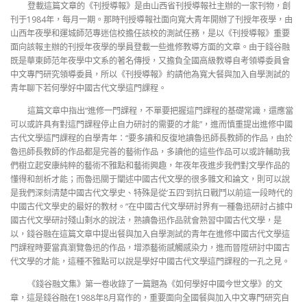
登載這篇文章的《刊授導報》是由山西省刊授導報社主辦的一家刊物，創
刊于1984年，每月一期。那時刊授導報社面向寬大青年開辦了刊授年夜學，由
山西年夜學和運城師范專迷信校擔任該校的測試任務，是以《刊授導報》重要
面向該報主辦的刊授年夜學的學員登載一些進修教導方面的文章。由于錢谷融
既是華東師范年夜學中文系的著名傳授，又擔負全國高級教導自考領導委員會
中文專門研究領導委員，所以《刊授導報》約請他為寬大餐與加入自學測試的
青年聊下若何學好中國古代文學這門課程。
這篇文章中指出“進修一門課程，不單要把握這門課程的基礎常識，還應當
可以或許具有對這門課程停止自力研討的需要的才能”，進而慎重提出進修中國
古代文學這門課程的自學青年：“要多讀和反復地讀魯迅師長教師的作品，由於
魯迅師長教師的作品都是完善的藝術作品，多讀他的這些作品可以或許輔助我
們樹立起安康純粹的藝術不雅點和藝術興趣，年夜年夜進步我們對文學作品的
懂得和剖析才能；而魯迅關于闡述中國古代文學的很多雜文和論文，則可以說
是我們深刻清楚中國古代文學史、特殊是從’五四’到抗日戰鬥以前這一段時代的
中國古代文學史的最好的教材。”在中國古代文學研討界有一種魯迅研討占據中
國古代文學研討殘山剩水的說法，熟讀魯迅作品就會熟習中國古代文學，是
以，錢谷融在這篇文章中提出餐與加入自學測試的青年在進修中國古代文學這
門課程時要當真瀏覽魯迅的作品，增添藝術感觸感染力，進而晉陞研討中國古
代文學的才能，這種不雅點可以說是學好中國古代文學這門課程的一孔之見。
《錢谷融文集》第一卷收錄了一篇題為《如何學好中國今世文學》的文
章，這是錢谷融在1988年8月寫作的，重要面向全國餐與加入中文專門研究自