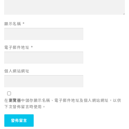
顯示名稱
*
電子郵件地址
*
個人網站網址
在
瀏覽器
中儲存顯示名稱、電子郵件地址及個人網站網址，以供
下次發佈留言時使用。