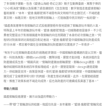
了多項親子運動，包含《愛達山海經·奇幻之旅》親子互動舞臺劇、寓教于樂的
“小小帆海家”運動以及裝備了語音講授的《念念敦煌：數字敦煌走進愛達郵輪》
藝術展等。“本年，‘愛達·魔都號’將不竭發布與文明相干的主題范式，不竭把產
業文明、絲路文明、陸地文明帶到郵輪上，打造融匯中西文明的“一船好戲”。
“國產貴氣奢華年夜郵輪的正式投進運營極年夜地提振了郵輪游玩市場的人氣，
特殊是上半年的郵輪游玩市場，‘愛達·魔都號’簡直一切線路都很是搶手，不少花
費者完整是出于對首艘國產年夜郵輪的向往而開啟了本身的初次郵輪之旅。”同
程研討院首席研討員程超功對記者說，“‘愛達·魔都號’是中國郵輪游玩財產成長
的‘分水嶺’，標志著中國在全球郵輪游玩財產鏈的位置進步了一年夜步。”
“有別于以往郵輪財產成長的‘過路經濟’題目，中國郵輪財產構建的是以文明、藝
術、科技為焦點，繚繞brand扶植、團隊扶植、運營才能扶植、系統扶植的全
財產鏈成長生態。”楊國兵說，“郵輪財產鏈由郵輪運營、郵輪design建造、郵
輪供給鏈和政策系統四年夜板塊組成。此中，運營是龍頭，design建造是動
力，供給鏈是支持，政策是保證。依托‘愛達·魔都號’研制和運營，中國郵輪財產
鏈完成了全線貫穿和‘0到1’的跨越，財產生態初具範圍。此外，在運營經過歷
程，推進了政策系統不竭走向成熟，這也為財產的可連續成長奠基了基本。”
帶動力微弱
國產郵輪投進運營，展示出強盛的帶動力。
——帶“穩”了郵輪游玩供給鏈。程超功先容，本年暑期，“愛達·魔都號”郵輪完成