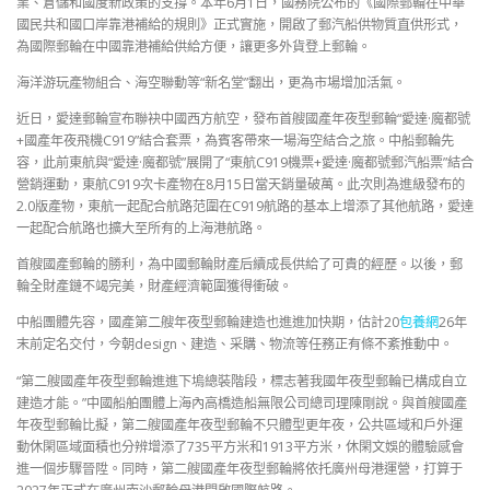
業、倉儲和國度新政策的支撐。本年6月1日，國務院公布的《國際郵輪在中華
國民共和國口岸靠港補給的規則》正式實施，開啟了郵汽船供物質直供形式，
為國際郵輪在中國靠港補給供給方便，讓更多外貨登上郵輪。
海洋游玩產物組合、海空聯動等“新名堂”翻出，更為市場增加活氣。
近日，愛達郵輪宣布聯袂中國西方航空，發布首艘國產年夜型郵輪“愛達·魔都號
+國產年夜飛機C919”結合套票，為賓客帶來一場海空結合之旅。中船郵輪先
容，此前東航與“愛達·魔都號”展開了“東航C919機票+愛達·魔都號郵汽船票”結合
營銷運動，東航C919次卡產物在8月15日當天銷量破萬。此次則為進級發布的
2.0版產物，東航一起配合航路范圍在C919航路的基本上增添了其他航路，愛達
一起配合航路也擴大至所有的上海港航路。
首艘國產郵輪的勝利，為中國郵輪財產后續成長供給了可貴的經歷。以後，郵
輪全財產鏈不竭完美，財產經濟範圍獲得衝破。
中船團體先容，國產第二艘年夜型郵輪建造也進進加快期，估計20
包養網
26年
末前定名交付，今朝design、建造、采購、物流等任務正有條不紊推動中。
“第二艘國產年夜型郵輪進進下塢總裝階段，標志著我國年夜型郵輪已構成自立
建造才能。”中國船舶團體上海內高橋造船無限公司總司理陳剛說。與首艘國產
年夜型郵輪比擬，第二艘國產年夜型郵輪不只體型更年夜，公共區域和戶外運
動休閑區域面積也分辨增添了735平方米和1913平方米，休閑文娛的體驗感會
進一個步驟晉陞。同時，第二艘國產年夜型郵輪將依托廣州母港運營，打算于