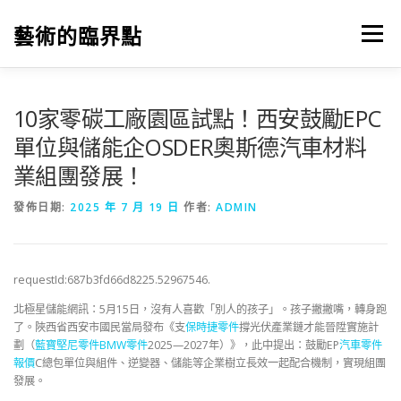
跳
至
藝術的臨界點
選單
主
要
內
容
10家零碳工廠園區試點！西安鼓勵EPC
單位與儲能企OSDER奧斯德汽車材料
業組團發展！
發佈日期:
2025 年 7 月 19 日
作者:
ADMIN
requestId:687b3fd66d8225.52967546.
北極星儲能網訊：5月15日，沒有人喜歡「別人的孩子」。孩子撇撇嘴，轉身跑
了。陜西省西安市國民當局發布《支
保時捷零件
撐光伏產業鏈才能晉陞實施計
劃（
藍寶堅尼零件
BMW零件
2025—2027年）》，此中提出：鼓勵EP
汽車零件
報價
C總包單位與組件、逆變器、儲能等企業樹立長效一起配合機制，實現組團
發展。