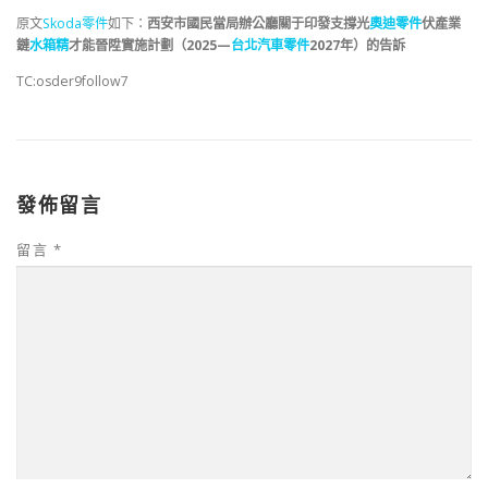
原文
Skoda零件
如下：
西安市國民當局辦公廳關于印發支撐光
奧迪零件
伏產業
鏈
水箱精
才能晉陞實施計劃（2025—
台北汽車零件
2027年）的告訴
TC:osder9follow7
發佈留言
留言
*