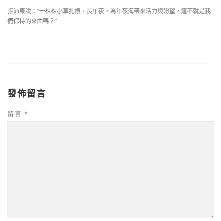
張沛東說：“一株株小草扎根、長年夜，為年夜海帶來活力與盼望，這不就是我
們保持的來由嗎？”
發佈留言
留言
*