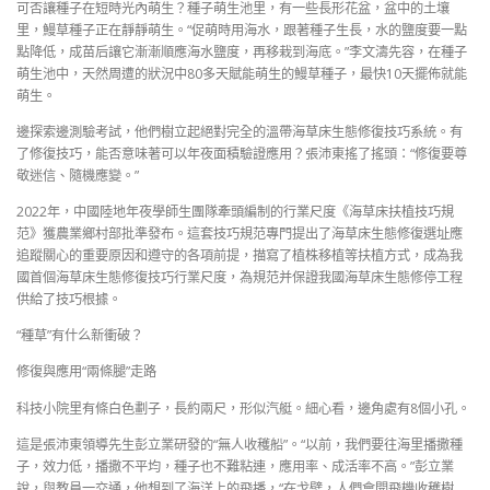
可否讓種子在短時光內萌生？種子萌生池里，有一些長形花盆，盆中的土壤
里，鰻草種子正在靜靜萌生。“促萌時用海水，跟著種子生長，水的鹽度要一點
點降低，成苗后讓它漸漸順應海水鹽度，再移栽到海底。”李文濤先容，在種子
萌生池中，天然周遭的狀況中80多天賦能萌生的鰻草種子，最快10天擺佈就能
萌生。
邊探索邊測驗考試，他們樹立起絕對完全的溫帶海草床生態修復技巧系統。有
了修復技巧，能否意味著可以年夜面積驗證應用？張沛東搖了搖頭：“修復要尊
敬迷信、隨機應變。”
2022年，中國陸地年夜學師生團隊牽頭編制的行業尺度《海草床扶植技巧規
范》獲農業鄉村部批準發布。這套技巧規范專門提出了海草床生態修復選址應
追蹤關心的重要原因和遵守的各項前提，描寫了植株移植等扶植方式，成為我
國首個海草床生態修復技巧行業尺度，為規范并保證我國海草床生態修停工程
供給了技巧根據。
“種草”有什么新衝破？
修復與應用“兩條腿”走路
科技小院里有條白色劃子，長約兩尺，形似汽艇。細心看，邊角處有8個小孔。
這是張沛東領導先生彭立業研發的“無人收穫船”。“以前，我們要往海里播撒種
子，效力低，播撒不平均，種子也不難粘連，應用率、成活率不高。”彭立業
說，與教員一交通，他想到了海洋上的飛播，“在戈壁，人們會開飛機收穫樹