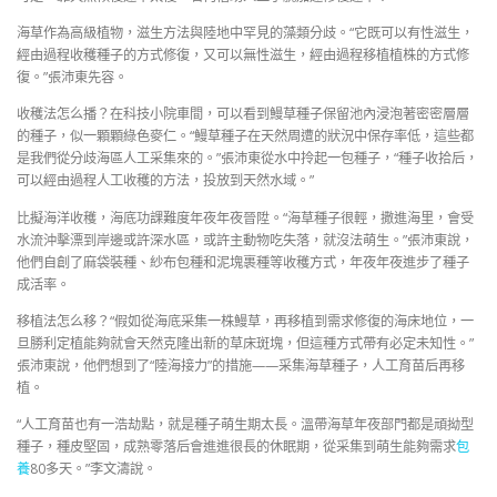
海草作為高級植物，滋生方法與陸地中罕見的藻類分歧。“它既可以有性滋生，
經由過程收穫種子的方式修復，又可以無性滋生，經由過程移植植株的方式修
復。”張沛東先容。
收穫法怎么播？在科技小院車間，可以看到鰻草種子保留池內浸泡著密密層層
的種子，似一顆顆綠色麥仁。“鰻草種子在天然周遭的狀況中保存率低，這些都
是我們從分歧海區人工采集來的。”張沛東從水中拎起一包種子，“種子收拾后，
可以經由過程人工收穫的方法，投放到天然水域。”
比擬海洋收穫，海底功課難度年夜年夜晉陞。“海草種子很輕，撒進海里，會受
水流沖擊漂到岸邊或許深水區，或許主動物吃失落，就沒法萌生。”張沛東說，
他們自創了麻袋裝種、紗布包種和泥塊裹種等收穫方式，年夜年夜進步了種子
成活率。
移植法怎么移？“假如從海底采集一株鰻草，再移植到需求修復的海床地位，一
旦勝利定植能夠就會天然克隆出新的草床斑塊，但這種方式帶有必定未知性。”
張沛東說，他們想到了“陸海接力”的措施——采集海草種子，人工育苗后再移
植。
“人工育苗也有一浩劫點，就是種子萌生期太長。溫帶海草年夜部門都是頑拗型
種子，種皮堅固，成熟零落后會進進很長的休眠期，從采集到萌生能夠需求
包
養
80多天。”李文濤說。