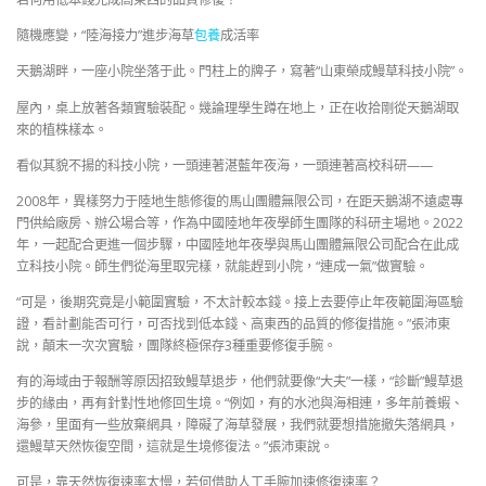
隨機應變，“陸海接力”進步海草
包養
成活率
天鵝湖畔，一座小院坐落于此。門柱上的牌子，寫著“山東榮成鰻草科技小院”。
屋內，桌上放著各類實驗裝配。幾論理學生蹲在地上，正在收拾剛從天鵝湖取
來的植株樣本。
看似其貌不揚的科技小院，一頭連著湛藍年夜海，一頭連著高校科研——
2008年，異樣努力于陸地生態修復的馬山團體無限公司，在距天鵝湖不遠處專
門供給廠房、辦公場合等，作為中國陸地年夜學師生團隊的科研主場地。2022
年，一起配合更進一個步驟，中國陸地年夜學與馬山團體無限公司配合在此成
立科技小院。師生們從海里取完樣，就能趕到小院，“連成一氣”做實驗。
“可是，後期究竟是小範圍實驗，不太計較本錢。接上去要停止年夜範圍海區驗
證，看計劃能否可行，可否找到低本錢、高東西的品質的修復措施。”張沛東
說，顛末一次次實驗，團隊終極保存3種重要修復手腕。
有的海域由于報酬等原因招致鰻草退步，他們就要像“大夫”一樣，“診斷”鰻草退
步的緣由，再有針對性地修回生境。“例如，有的水池與海相連，多年前養蝦、
海參，里面有一些放棄網具，障礙了海草發展，我們就要想措施撤失落網具，
還鰻草天然恢復空間，這就是生境修復法。”張沛東說。
可是，靠天然恢復速率太慢，若何借助人工手腕加速修復速率？