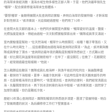
的海草床曾經消散，淺海水域生物多樣性正鄙人降。于是，他們決議率領先生
“種草”，配合摸索修復海草床生態體系。
“要想‘種草’，後期得展開大批查詢拜訪實驗，弄明白海草的發展特徵，才幹采取
針對性辦法。”張沛東說，光這個經過歷程，他們用了10年。
在查閱大批文獻的基本上，他們同步展開室內實驗，“鰻草愛好的溫度、鹽度、
光照強度是幾多，得經由過程一次次對照實驗探索出來。”團隊成員李文濤說。
室內實驗僅是幫助。“在天然海域，鰻草什么時辰開花、結種？種子零落后，又
在什么時光萌生？……這些都要經由過程海區查詢拜訪探清。”為此，張沛東與團
隊成員學會了潛水。“查詢拜訪最年夜的難點是對鰻草熟悉缺乏，方式難以把
握，好比開花與溫度等前提親密相干，往早了，還沒開花；往晚了，花都開完
了，經常錯過最佳取樣期。”他說。
怎么戰勝這些艱苦？團隊成員扎根海畔，與漁平易近同吃同住，無論酷寒盛
暑，都保持下海取樣。夏季，海邊冷氣刺骨，可此時恰是年夜天鵝來越冬的時
辰，也是察看海草的主要時代。“夜里潮流低，查詢拜訪便利，我們經常清晨出
海，先鑿開厚厚的冰，再下到冰涼刺骨的海水中取樣。”張沛東笑道，固然穿了
加厚防護服，但仍是難抵冷氣。
歷經10年潛心查詢拜訪，團隊對鰻草的熟悉逐步清楚，厘清了發展特徵、明白
了發展周遭的狀況，為后續修停工作打下堅實基本。
若何用低本錢完成高東西的品質修復？