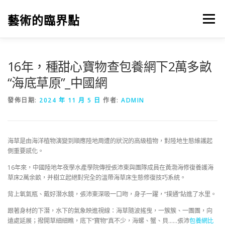
跳
至
藝術的臨界點
選單
主
要
內
容
16年，種甜心寶物查包養網下2萬多畝
“海底草原”_中國網
發佈日期:
2024 年 11 月 5 日
作者:
ADMIN
海草是由海洋植物演變到順應陸地周遭的狀況的高級植物，對陸地生態維護起
側重要感化。
16年來，中國陸地年夜學水產學院傳授張沛東與團隊成員在黃渤海修復養護海
草床2萬余畝，并樹立起絕對完全的溫帶海草床生態修復技巧系統。
背上氧氣瓶、戴好潛水鏡，張沛東深吸一口吻，身子一躍，“撲通”鉆進了水里。
跟著身材的下潛，水下的氣象映進視線：海草隨波搖曳，一簇簇、一團團，向
遠處延展；撥開草細細瞧，底下“寶物”真不少，海螺、蟹、貝……張沛
包養網比