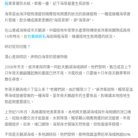
擬
東拿著防水紙，察看一番，記下海草最重生長狀態。
海草是由海洋植物演變到順應陸地周遭的狀況的高級植物，一種或幾種海草連
片發展，配合構成廣袤柔嫩的“海底草原”，即“海草床”。
在山東威海榮成市天鵝湖，中國陸地年夜學水產學院傳授張沛東與團隊成員用
16年時光，在
包養網排名
海底蒔植海草，維護陸地生態周遭的狀況。
研討從何切進？
潛心查詢拜訪，弄明白海草的發展特徵
2008年冬天，張沛東與同事一同赴天鵝湖海域調研。他們發明，舊日成百上千
只年夜天鵝翩躚起舞的畫面已然不見，冷風吹過，只要幾十只年夜天鵝零零碎
散在尋食。
年夜天鵝為啥少了這么多？“老鄉們說，由於鰻草少了。”張沛東說明，鰻草是溫
帶海域普遍發展的一種海草，是年夜天鵝越冬的主要食品，對維護本地陸地生
態起側重要感化。
上世紀70年月，為維護陸地漁業資本，本地將天鵝湖海域與外海相通的流口堵
上，招致水體交流才能變差、水質降落，鰻草難以順應周遭的狀況變更，年夜
面積退步。后來，堵口撤除，海草床才開端天然恢復，但恢復速率極慢。
不但是天鵝湖海域。多地調研后，他們發明，那時我國溫帶近岸海域跨越80%