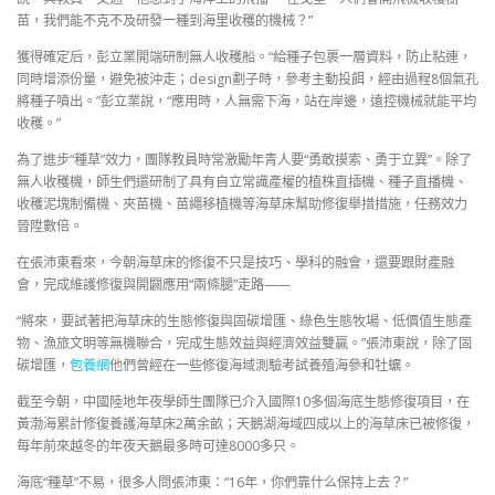
苗，我們能不克不及研發一種到海里收穫的機械？”
獲得確定后，彭立業開端研制無人收穫船。“給種子包裹一層資料，防止粘連，
同時增添份量，避免被沖走；design劃子時，參考主動投餌，經由過程8個氣孔
將種子噴出。”彭立業說，“應用時，人無需下海，站在岸邊，遠控機械就能平均
收穫。”
為了進步“種草”效力，團隊教員時常激勵年青人要“勇敢摸索、勇于立異”。除了
無人收穫機，師生們還研制了具有自立常識產權的植株直插機、種子直播機、
收穫泥塊制備機、夾苗機、苗繩移植機等海草床幫助修復舉措措施，任務效力
晉陞數倍。
在張沛東看來，今朝海草床的修復不只是技巧、學科的融會，還要跟財產融
會，完成維護修復與開闢應用“兩條腿”走路——
“將來，要試著把海草床的生態修復與固碳增匯、綠色生態牧場、低價值生態產
物、漁旅文明等無機聯合，完成生態效益與經濟效益雙贏。”張沛東說，除了固
碳增匯，
包養網
他們曾經在一些修復海域測驗考試養殖海參和牡蠣。
截至今朝，中國陸地年夜學師生團隊已介入國際10多個海底生態修復項目，在
黃渤海累計修復養護海草床2萬余畝；天鵝湖海域四成以上的海草床已被修復，
每年前來越冬的年夜天鵝最多時可達8000多只。
海底“種草”不易，很多人問張沛東：“16年，你們靠什么保持上去？”