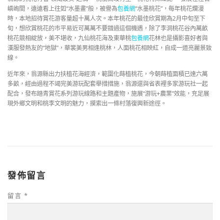
嶙峋間，遠遠看上往如“水墨畫”般，被譽為
包養網
“水墨桃花”，每年桃花爛漫
時，本地招待賞花游客量超十萬人次。本年桃花的最佳欣賞期為2月中旬至下
旬，想欣賞桃花的市平易近可萬萬不要錯過這個機遇，除了李洞桃花谷內萬畝
桃花競相綻放，美不堪收，九仙桃花海及東華桃
包養網
花林也是攝影喜好者與
漢服發熱友的“地獄”，華裳美男相逢桃林，人面桃花相映紅，自成一道亮麗景致
線。
近年來，翁源縣出力扶植花海經濟，範圍化蒔植桃花，今朝蒔植面積已達六萬
多畝，經由過程不竭完美游玩配套舉措措施，翁源還與省表裡多家游玩社一起
配合，發布踏青賞花系列游玩線路和主題產物，施展“游玩+農業”效能，充足展
現外鄉文明和桃李文明的魅力，摸索出一條村落復興新途徑。
發佈留言
留言
*