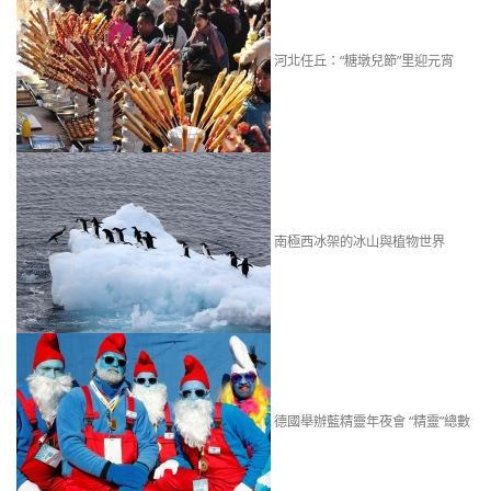
河北任丘：“糖墩兒節”里迎元宵
南極西冰架的冰山與植物世界
德國舉辦藍精靈年夜會 “精靈”總數