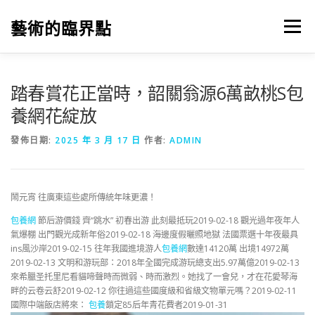
跳
至
藝術的臨界點
選單
主
要
內
容
踏春賞花正當時，韶關翁源6萬畝桃S包
養網花綻放
發佈日期:
2025 年 3 月 17 日
作者:
ADMIN
鬧元宵 往廣東這些處所傳統年味更濃！
包養網
節后游價錢 齊“跳水” 初春出游 此刻最抵玩2019-02-18 觀光過年夜年人
氣爆棚 出門觀光成新年俗2019-02-18 海邊度假曬照地獄 法國票選十年夜最具
ins風沙岸2019-02-15 往年我國進境游人
包養網
數達14120萬 出境14972萬
2019-02-13 文明和游玩部：2018年全國完成游玩總支出5.97萬億2019-02-13
來希臘圣托里尼看貓啼聲時而微弱、時而激烈。她找了一會兒，才在花愛琴海
畔的云卷云舒2019-02-12 你往過這些國度級和省級文物單元嗎？2019-02-11
國際中端飯店將來：
包養
鎖定85后年青花費者2019-01-31