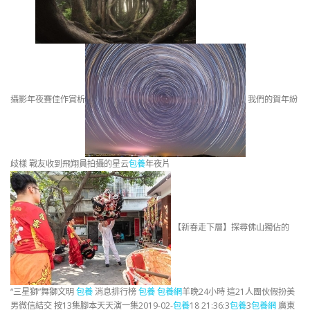
攝影年夜賽佳作賞析
我們的賀年紛
歧樣 戰友收到飛翔員拍攝的星云
包養
年夜片
【新春走下層】探尋佛山獨佔的
“三星獅”舞獅文明
包養
消息排行榜
包養
包養網
羊晚24小時 這21人團伙假扮美
男微信結交 按13集腳本天天演一集2019-02-
包養
18 21:36:3
包養
3
包養網
廣東