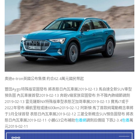
奧迪e-tron英國公布售價 約合62.4萬元國民幣起
豐田Aygo特殊版官圖發布 將表態日內瓦車展2019-02-13 馬自達全新SUV車型
預告圖 內瓦車展首發2019-02-13 奔跑V級家族官圖發布 外不雅內飾細節調劑
2019-02-13 雷克薩斯NX特殊版車型表態芝加哥車展2019-02-13 寶馬i7或于
2022年發布 續航里程或達600km2019-02-12 阿斯頓·馬丁首款純電動概念車將
于3月全球首發 表態日內瓦車展2019-02-12 三菱全新概念SUV預告圖發布 將表
態日內瓦車展2019-02-11 小鵬G3公布補助
包養網
調劑后價錢 下跌2-3.4
包養
萬
元2019-02-11