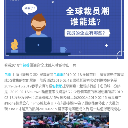
看看2018年
包養
開端的“全球裁人潮”的冰山一角
包養
上海《變形金剛》展覽展開
包養網
2019-02-18 全國首個！廣東變動位置完
成5G收集的智能電網一階段測試2019-02-18 樂視影業初次被列進掉信名單
2019-02-18 2019春季求職岑嶺
包養網
提早到臨：起薪排行前十名的城市分辨
是…2019-02-18 huawei輪值董事長婉言5G：少幾個國度的市場也無所謂2019-
02-18 冷冬沒過完：滴滴將裁人15% 觸及員工超2000人2019-02-15 蘋果積年
iPhone銷量公布：iPho緘默寡言，在前期製造中為了戲劇後果停止了大批剪
輯。ne 6才是真的熱銷2019-02-15 蘇寧家電團體成立后 這一點值得追蹤關心