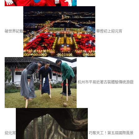
破世界記載
華燈初上迎元宵
杭州市平易近著古裝體驗傳統游戲
迎元宵
巧奪天工！第五屆國際風景