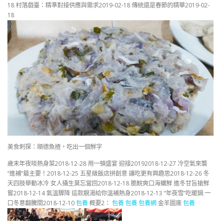
18 村落戲臺：精準對接供應與需求2019-02-18 傳統還是春節的精華2019-02-
18
美食刺探：順德魚揸，吃出一個鮮字
歲末年夜啖熱身菜2018-12-28 用一頓盛宴 迎接20192018-12-27 冷空氣來襲
“進補”最主要！2018-12-25 五星級飯店拼創意 讓吃更有興趣思2018-12-26 冬
天四肢舉動冰冷 女人攝生莫忘當回2018-12-18 脆鯇爽口海蠣鮮 進冬甘旨搶鮮
嘗2018-12-14 氣溫驟降 這款靚湯給你溫補熱身2018-12-13 “年夜雪”吃暖鍋 一
口冬意翻騰間2018-12-10
包養
概要2：
包養
包養
包養網
金羊圖庫
包養