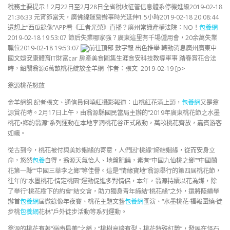
稅務主要提示！2月22日至2月28日全省稅收征管信息體系停機進級2019-02-18
21:36:33 元宵節當天，廣佛線運營辦事時光延伸1.5小時2019-02-18 20:08:44
還想上“西瓜錄像”APP看《王者光榮》直播？廣州常識產權法院：NO！
包養網
2019-02-18 19:53:07 節后失業哪家強？廣東這里有千場僱用會，20余萬失業
職位2019-02-18 19:53:07
前往頂部 數字報 出色推舉 轉動消息廣州廣東中
國文娛安康體育IT財富car 房產美食圖集生涯食安科技教導軍事 踏春賞花合法
時，韶關翁源6萬畝桃花綻放金羊網 作者：張文 2019-02-19 [p>
翁源桃花怒放
金羊網訊 記者張文、通信員何曉紅攝影報道：山桃紅花滿上頭，
包養網
又是翁
源賞花時。2月17日上午，由翁源縣國民當局主辦的“2019年廣東桃花節之水墨
桃花•鄉約翁源”系列運動在本地李洞桃花谷正式啟動，萬畝桃花齊放，嘉賓游客
如織。
從古到今，桃花被付與美妙姻緣的寄意，人們因“桃緣”締結姻緣，從而安身立
命，悠然
包養
自得。翁源天氣怡人、地盤肥饒，素有“中國九仙桃之鄉”“中國蘭
花第一縣”“中國三華李之鄉”等佳譽。這是“情緣寶地”翁源舉行的第四屆桃花節，
往年的“水墨桃花·情定桃園”運動促進多對情侶，本年，翁源持續以花為媒，除
了舉行“桃花樹下的約會”結交會，助力獨身青年締結“桃花緣”之外，還將陸續舉
辦首
包養網
屆微錄像年夜賽、桃花主題文藝
包養網
匯演、“水墨桃花·福報圍繞·徒
步桃
包養網
花林”戶外徒步活動等系列運動。
翁源的桃花有著“嶺南最美”之稱，“桃樹高峻有型、桃花特殊紅艷”，發展在怪石