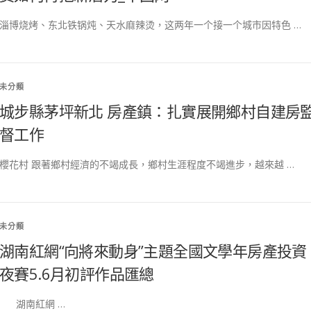
淄博烧烤、东北铁锅炖、天水麻辣烫，这两年一个接一个城市因特色 …
未分類
城步縣茅坪新北 房產鎮：扎實展開鄉村自建房
督工作
櫻花村 跟著鄉村經濟的不竭成長，鄉村生涯程度不竭進步，越來越 …
未分類
湖南紅網“向將來動身”主題全國文學年房產投資
夜賽5.6月初評作品匯總
湖南紅網 …