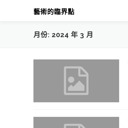
跳
至
藝術的臨界點
主
要
內
月份:
2024 年 3 月
容