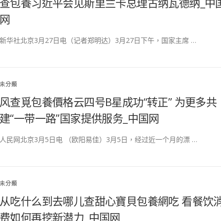
查包養习近平会见斯里兰卡总理古纳瓦德纳_中
网
新华社北京3月27日电（记者郑明达）3月27日下午，国家主席 …
未分類
风查覓包養價格云四号B星成功“转正” 为更多共
建“一带一路”国家提供服务_中国网
人民网北京3月5日电 （欧阳易佳）3月5日，经过近一个月的漂 …
未分類
从吃什么到去哪儿查甜心寶貝包養網吃 看餐饮
费如何再挖新潜力_中国网