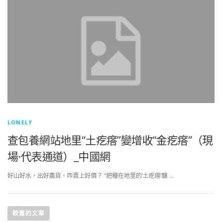
LONELY
查包養網站地里“土疙瘩”變增收“金疙瘩”（現
場·代表通道）_中國網
好山好水，出好農貨，咋賣上好價？ “把種在地里的‘土疙瘩’釀 …
文
章
較舊的文章