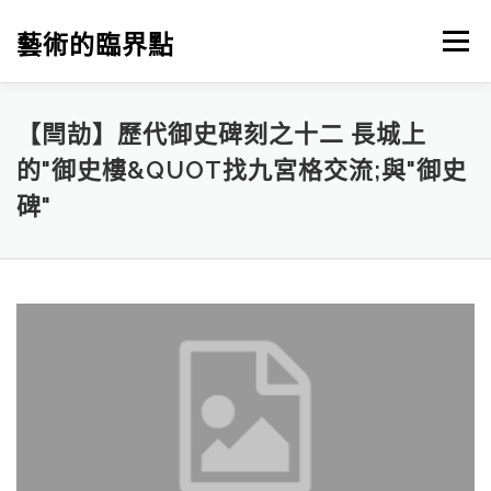
跳
至
藝術的臨界點
選單
主
要
內
容
【閆劼】歷代御史碑刻之十二 長城上
的"御史樓&QUOT找九宮格交流;與"御史
碑"