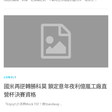
LONELY
國米再逆轉勝科莫 鎖定意年夜利億嵐工廠直
營杯決賽資格
「Enjoy121天秤iRock T07！妳Standway …