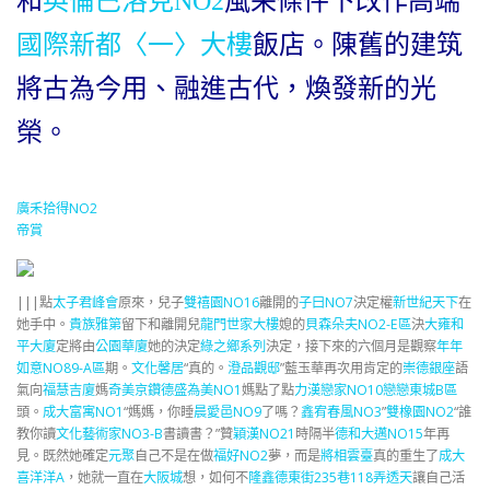
和
英倫巴洛克NO2
風采條件下改作高端
國際新都〈一〉大樓
飯店。陳舊的建筑
將古為今用、融進古代，煥發新的光
榮。
廣禾拾得NO2
帝賞
|||點
太子君峰會
原來，兒子
雙禧園NO16
離開的
子曰NO7
決定權
新世紀天下
在
她手中。
貴族雅第
留下和離開兒
龍門世家大樓
媳的
貝森朵夫NO2-E區
決
大雍和
平大廈
定將由
公園華廈
她的決定
綠之鄉系列
決定，接下來的六個月是觀察
年年
如意NO89-A區
期。
文化馨居
“真的。
澄品觀邸
”藍玉華再次用肯定的
崇德銀座
語
氣向
福慧吉廈
媽
奇美京鑽
德盛為美NO1
媽點了點
力漢戀家NO10戀戀東城B區
頭。
成大富寓NO1
“媽媽，你睡
晨愛邑NO9
了嗎？
鑫宥春風NO3
”
雙橡園NO2
“誰
教你讀
文化藝術家NO3-B
書讀書？”贊
穎漢NO21
時隔半
德和大邁NO15
年再
見。既然她確定
元聚
自己不是在做
福好NO2
夢，而是
將相雲臺
真的重生了
成大
喜洋洋A
，她就一直在
大阪城
想，如何不
隆鑫德東街235巷118弄透天
讓自己活