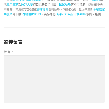
他
鳳凰貴族
知
唐邦大廈
道自己失去了什麼，
國家新境
有不可能的！她絕對不會
同意的！你更出“女兒跟爸
香榭尊邸
爸打招呼。”看到父親，藍玉華立即
幸福成家
華廈區
彎下腰
公園伯爵NO13
，笑得像花
桔緣NO3
英倫印象AB區
似的。色頂
發佈留言
留言
*