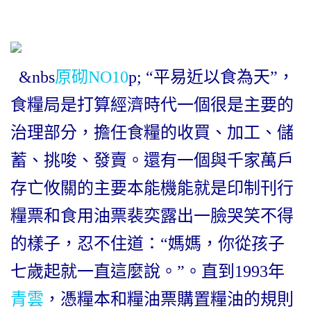
&nbs
原砌NO10
p; “平易近以食為天”，
食糧局是打算經濟時代一個很是主要的
治理部分，擔任食糧的收買、加工、儲
蓄、挑唆、發賣。還有一個與千家萬戶
存亡攸關的主要本能機能就是印制刊行
糧票和食用油票裴奕露出一臉哭笑不得
的樣子，忍不住道：“媽媽，你從孩子
七歲起就一直這麼說。”。直到1993年
青雲
，憑糧本和糧油票購置糧油的規則