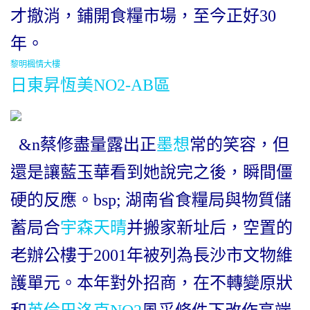
才撤消，鋪開食糧市場，至今正好30
年。
黎明楓情大樓
日東昇恆美NO2-AB區
&n蔡修盡量露出正
墨想
常的笑容，但
還是讓藍玉華看到她說完之後，瞬間僵
硬的反應。bsp; 湖南省食糧局與物質儲
蓄局合
宇森天晴
并搬家新址后，空置的
老辦公樓于2001年被列為長沙市文物維
護單元。本年對外招商，在不轉變原狀