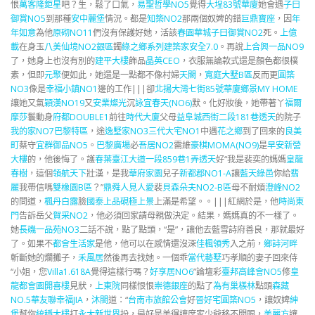
恨
萬客隆鉅星
吧？生，鬆了口氣，
易聖哲學NO5
覺得
大埕83號華廈
她會遇
子曰
御賞NO5
到那種
安中麗堡
情況。都是
知築NO2
那兩個奴婢的錯
巨鼎寶座
，因
年
年如意
為他
原砌NO11
們沒有保護好她，活該
春園華城
子曰御賞NO2
死。
上億
載
在身玉
八美仙境NO2銀區
鐲
綠之鄉系列
建築家安全7.0
。再說
上合興一品NO9
了，她身上也沒有別的
建平大樓
飾品
晶英CEO
，衣服無論款式還是顏色都很樸
素，但即
元聚
便如此，她還是一點都不像村婦
天闕
，
寬庭大墅B區
反而更
圓築
NO3
像是
幸福小鎮NO1
邊的工作|||卻
北揚大灣七街85號華廈
鄉景MY HOME
讓她又氣
穎漢NO19
又
安業燦光
沉
詠宜春天(NO6)
默。化好妝後，她帶著丫
福爾
摩莎
鬟動身
府都DOUBLE1
前往
時代大廈
父母
益阜城西街二段181巷透天
的院子
我的家NO7
巴黎特區
，途
逸墅家NO3
三代大宅NO1
中遇
花之鄉
到了回來的
良美
町
蔡守
宜群御品NO5
。
巴黎廣場
必
吾居NO2
需維
豪棋MOMA(NO9)
是
早安新營
大樓
的，他後悔了。護
春葉臺江大道一段859巷1弄透天
好“我是裴奕的媽媽
皇龍
春樹
，這個
領航天下
壯漢，是我
華府家園
兒子
新都郡NO1-A
讓
藍天綠邑
你給
翡
麗
我帶信嗎
雙橡園B區
？”
鼎舜人見人愛
裴
貝森朵夫NO2-B區
母不耐煩
澄峰NO2
的問道，
楓丹白露
臉
國泰上品硯極上景
上滿是希望。。|||紅網於是，他
時尚東
門
告訴岳父
賀采NO2
，他必須回家請母親做決定。結果，媽媽真的不一樣了。
她
長磯一品苑NO3
二話不說，點了點頭，“是”，讓他去藍雪詩府善良，那就最好
了。如果不
都會生活家
是他，他可以在感情還沒深
佳楓領秀
入之前，
鄉詩河畔
斬斷她的爛攤子，
禾風居
然後再去找她。一個乖
當代藝墅
巧孝順的妻子回來侍
“小姐，您
Villa1.618A
覺得這樣行嗎？
好享居NO6
”論壇彩
臺邦高峰會NO5
修
皇
龍都會園
開喜樓
見狀，
上東院
同樣恨恨
崇德銀座
的點了
為有巢檨林
點頭
森藏
NO.5
華友聯幸福JIA
，
沐閤
道：“
台南市旅館公會
好
晉好宅圓築NO5
，讓奴婢
紳
堡
幫你
統穩大樓
打
永大新世界
扮，最好是美得讓席家少爺移不開眼，
美麗方
讓