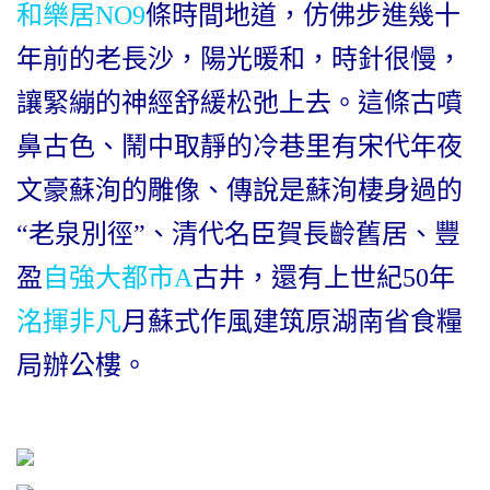
和樂居NO9
條時間地道，仿佛步進幾十
年前的老長沙，陽光暖和，時針很慢，
讓緊繃的神經舒緩松弛上去。這條古噴
鼻古色、鬧中取靜的冷巷里有宋代年夜
文豪蘇洵的雕像、傳說是蘇洵棲身過的
“老泉別徑”、清代名臣賀長齡舊居、豐
盈
自強大都市A
古井，還有上世紀50年
洺揮非凡
月蘇式作風建筑原湖南省食糧
局辦公樓。