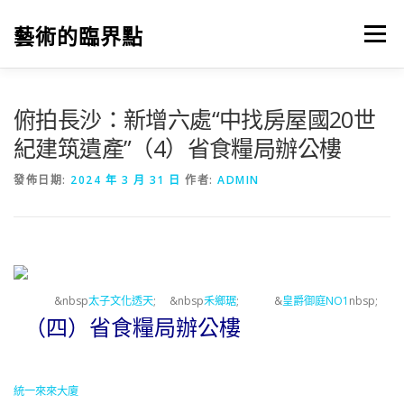
跳
至
藝術的臨界點
選單
主
要
內
容
俯拍長沙：新增六處“中找房屋國20世
紀建筑遺產”（4）省食糧局辦公樓
發佈日期:
2024 年 3 月 31 日
作者:
ADMIN
&nbsp
太子文化透天
; &nbsp
禾鄉琚
; &
皇爵御庭NO1
nbsp;
（四）省食糧局辦公樓
統一來來大廈