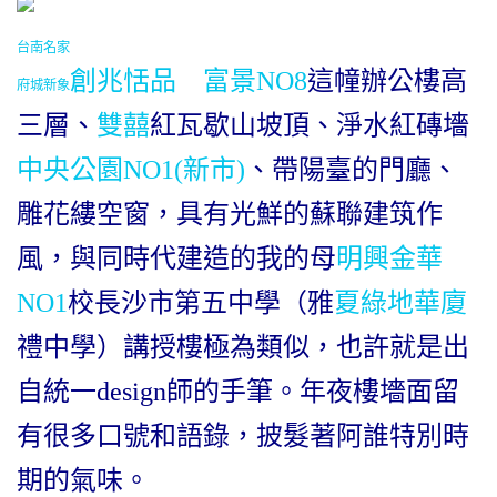
台南名家
創兆恬品
富景NO8
這幢辦公樓高
府城新象
三層、
雙囍
紅瓦歇山坡頂、淨水紅磚墻
中央公園NO1(新市)
、帶陽臺的門廳、
雕花縷空窗，具有光鮮的蘇聯建筑作
風，與同時代建造的我的母
明興金華
NO1
校長沙市第五中學（雅
夏綠地華廈
禮中學）講授樓極為類似，也許就是出
自統一design師的手筆。年夜樓墻面留
有很多口號和語錄，披髮著阿誰特別時
期的氣味。