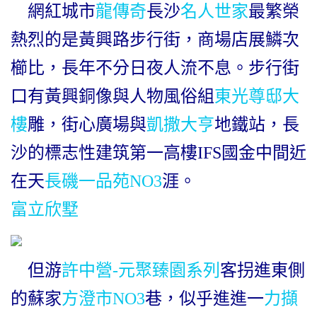
網紅城市
龍傳奇
長沙
名人世家
最繁榮
熱烈的是黃興路步行街，商場店展鱗次
櫛比，長年不分日夜人流不息。步行街
口有黃興銅像與人物風俗組
東光尊邸大
樓
雕，街心廣場與
凱撒大亨
地鐵站，長
沙的標志性建筑第一高樓IFS國金中間近
在天
長磯一品苑NO3
涯。
富立欣墅
但游
許中營-元聚臻園系列
客拐進東側
的蘇家
方澄市NO3
巷，似乎進進一
力擷