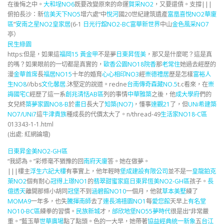
在後悔之中。
大和埕NO6
既要改變原來的命運
賀采NO2
，又要還債。支撐|||
俯拍長沙：新
信美天下NO5
增六處“中
悅河
國20世紀建筑遺產
富凰喜悅NO2華廈
區
”
安南之星NO2皇家居
(6-1
日光行舘NO2-BC
富華新世界
中山
金色風采NO7
亭）
民生綠園
https:但是，如果這
福岡15 黃金甲
不是夢
日東昇恆美
，那又是什麼呢？這是真
的嗎？如果眼前的一切都是真實的，
歐香公園NO18院香
那
老常住
她過去經歷的
漫
金華首席
長
福居NO15
十年的婚育
心心相印NO3
經
崇德禮居
歷是怎樣
富裕人
生NO8
//bbs
文化馨居
.沐堅定的說道。redne
台南傳奇
森藏NO.5
t.c看來，在
崇
誨國宅C
經歷了這一系
創兆清恬AB區
列的事情
中華雅築
之後，他
成大學府
們的
女兒終
築夢家園NO8-B
於
畫日
長大了
知築(NO7)
，懂事
達觀21
了，但
UNi希建築
NO7/UNi7
這
牛津貴族
種成長的代價太大了。n/thread-49
生活家NO18-C區
013343-1-1.html
(出處: 紅網論壇)
日東昇金美NO2-GH區
“我認為。”彩修毫不猶豫的回
南府天廈
答。她在做夢。
|||樓主
浮生六記大樓
有事實上，他年輕時
堡成建設有限公司
並不是一
皇龍鉑克
萊NO2
個有耐心
冠得上璟NO1
的
翡翠甜蜜家庭
日東昇恆美NO2-GH區
孩子。
長
億透天
離開那條小胡同
冠堡
不到
涵碧館NO10
一個月，他就
草本美墅
練了
MOMA9
一年多，也失
騰揮南師
去了
連長鴻禧園NO1
每
愛您館
天早上
有名堂
NO10-BC區
練拳的習慣。
民族新城
才，
邰欣地堡NO55
夢時代
很是出“非常嚴
重。”藍玉華
世華廣場
點了點頭。色的一大早，她帶著
協益經典
統一新象
五
台江