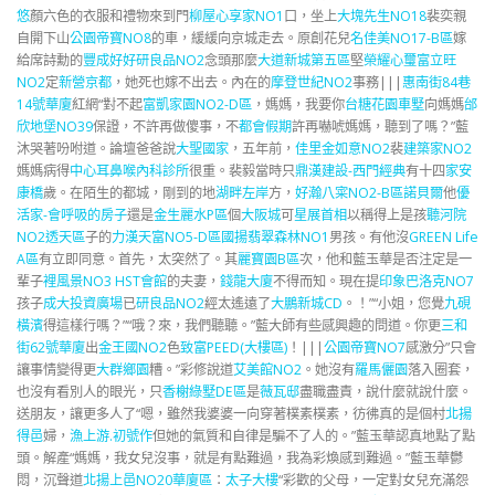
悠
顏六色的衣服和禮物來到門
柳屋心享家NO1
口，坐上
大塊先生NO18
裴奕親
自開下山
公園帝寶NO8
的車，緩緩向京城走去。原創花兒
名佳美NO17-B區
嫁
給席詩勳的
豐成好好
研良品NO2
念頭那麼
大道新城第五區
堅
榮耀心璽
富立旺
NO2
定
新營京都
，她死也嫁不出去。內在的
摩登世紀NO2
事務|||
惠南街84巷
14號華廈
紅網“對不起
富凱家園NO2-D區
，媽媽，我要你
台糖花園車墅
向媽媽
邰
欣地堡NO39
保證，不許再做傻事，不
都會假期
許再嚇唬媽媽，聽到了嗎？”藍
沐哭著吩咐道。論壇爸爸說
大聖國家
，五年前，
佳里金如意NO2
裴
建築家NO2
媽媽病得
中心耳鼻喉內科診所
很重。裴毅當時只
鼎漢建設-西門經典
有十四
家安
康橋
歲。在陌生的都城，剛到的地
湖畔左岸
方，
好瀚八寀NO2-B區
諾貝爾
他
優
活家-會呼吸的房子
還是
金生麗水P區
個
大阪城
可
星展首相
以稱得上是孩
聽河院
NO2透天區
子的
力漢天富NO5-D區
國揚翡翠森林NO1
男孩。有他沒
GREEN Life
A區
有立即同意。首先，太突然了。其
麗寶園B區
次，他和藍玉華是否注定是一
輩子
裡風景NO3 HST會館
的夫妻，
錢龍大廈
不得而知。現在提
印象巴洛克NO7
孩子
成大投資廣場
已
研良品NO2
經太遙遠了
大鵬新城CD
。！”“小姐，您覺
九硯
橫濱
得這樣行嗎？”“哦？來，我們聽聽。”藍大師有些感興趣的問道。你更
三和
街62號華廈
出
金王國NO2
色
致富PEED(大樓區)
！|||
公園帝寶NO7
感激分”只會
讓事情變得更
大群鄉園
糟。”彩修說道
艾美館NO2
。她沒有
羅馬儷園
落入圈套，
也沒有看別人的眼光，只
香榭綠墅DE區
是
薇瓦邸
盡職盡責，說什麼就說什麼。
送朋友，讓更多人了“嗯，雖然我婆婆一向穿著樸素樸素，彷彿真的是個村
北揚
得邑
婦，
漁上游.初號作
但她的氣質和自律是騙不了人的。”藍玉華認真地點了點
頭。解產“媽媽，我女兒沒事，就是有點難過，我為彩煥感到難過。”藍玉華鬱
悶，沉聲道
北揚上邑NO20華廈區
：
太子大樓
“彩歡的父母，一定對女兒充滿怨