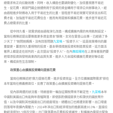
總需求有正向拉動效應。同時，收入構造也要調劑優化，加倍重視惠平易近
生、促花費，將部門國企按通例用于投資的資金轉用于增添公共辦事收入，經
由過程進步財務收入用于平易近生的比重，晉陞居平易近現實可安排支出和花
費才能，加強居平易近花費信念，進而有用提振和擴展花費，進步居平易近花
費占總需求的比重。
從中持久看，就需求經由過程深化改造，構成擴展內需的有用軌制設定。
當局任務陳述提出要推進更多資金資本“娘親，女兒在雲音山出事，已經過了多
少天了？”她問她媽媽，沒有回答問題
九宮格
。“投資于人”，這是政策導向的嚴
重變更。曩昔持久重視物的投資，基本舉措措施投資和制造業投資，這方面活
著界上都是走在前列的。此次提出“投資于人”，在內
舞蹈場地
在上意味著我們要
把增添投資與發明高東西的品質失業、進步人力本錢和擴展花費更好聯合起
來，構成良性互念頭制。
政策重心由擴展投資轉向提振花費
當局任務陳述把“鼎力提振花費、進步投資效益，全方位擴展國際需求”排在
本年當局任務義務首位，反應了政策重心由擴展投資轉向提振花費。
從內部周遭的狀況看，特朗普新一輪加征關稅帶來不斷定性。
九宮格
本年
中國對美國出口有能夠年夜幅降落，即使斟酌價錢競爭力和潛伏的國民幣升
值，以及中國對其他國度出口的過度增加，總體出口也將遭到影響。出口增速
回落增年夜擴內需壓力。2024年凈出口對經濟增加的進獻高達30.3%，直接拉
動經濟增加1.5個百分點，出口降落要由花費和投資補充，對擴展內需提出緊急