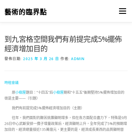
跳
至
藝術的臨界點
選單
主
要
內
容
到九宮格空間我們有前提完成5%擺佈
經濟增加目的
發佈日期:
2025 年 3 月 26 日
作者:
ADMIN
時租會議
原
小樹屋
題目：“十四五”后
小樹屋
期和“十五五”後期堅持5%擺佈增加目的
很是主要——（引題）
我們有前提完成5%擺佈經濟增加目的（主題）
往年，我們面對的艱苦挑釁顯明增多，但在各方面配合盡力下，特殊是9月
26日中心武斷安排一攬子增量政策后，經濟顯明上升，全年完成了5%的預期增
加目的，經濟總量接近135萬億元，更主要的是，經濟成長東西的品質顯明晉