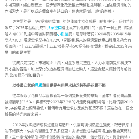
市場預期，經由過程進一個步驟深化改造推進新舊動能轉換、加強經濟增加的
內活潑力，是可以或許彌合產有缺口的，這也就是“跳一跳”的寄義。
更主要的是，5%擺佈的增加目的與我國中持久成長目的相連接。我們曾經
確立了2035年基礎完成社
共享空間
會主義古代化的目的，此中一個主要目標就
是人均GDP到達中等發財國度程
小樹屋
度，這意味著從2020年到2035年15年
間人均GDP增速需求堅持在4.72%。斟酌到將來的經濟潛伏產出程度能夠會有
所回落，“十四五”后期和“十五五”後期堅持5%擺佈經濟增速，對完成2035年前
景目的很是主要。
從成長前提看，市場範圍上風、財產系統完整性、人力本錢前提和科技立
異才能的晉陞，加上深化改造為經濟增加注進動力，這些合起來讓我們有前提
完成5%擺佈增加目的。
以後最凸起的
見證
題目還是有用需求缺乏特殊是花費不振
往年采取了花費品以舊換新等一系列提振花費的舉動，全年社會花費品批
發總額增加3.5%，但相較于2023年7.2%的增速仍有顯明降落，比疫情前2019
年8%的增速也顯明要低。若何看有用需求缺乏或許花費不振？這要放在一個比
擬長的時光跨度來看。
2012年我國經濟成長進進新常態后，供需均衡悄然產生變更。跟著供應才
能不竭擴大，供需均衡產生了良多變更，需求慢慢成為經濟增加的重要束縛前
提。三年疫情沖擊使得需求側對經濟增加的束縛進一個步驟強化。與此同時，