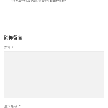
（作者
王一叫
為中國經濟交通中間副理事長）
發佈留言
留言
*
顯示名稱
*