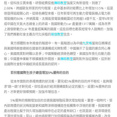
陞。從科技立異來看，研發經費投進
舞蹈教室
強度又有新晉陞，到達了
2.68%，跨越歐友邦家的均勻程度，此中基本研討經費比上年增加10.5%，這是
很值得追蹤關心的。從綠色轉型來看，往年新增可再生動力發電裝機占電力新
增裝機的86%，并網風電、太陽能發電裝機範圍初次跨越14億千瓦，提早6年完
成中國在天氣大志峰會上的許諾。我國新動力car 產量達1317萬輛，成為世界
上首個新動力car 年產量超萬萬的國度。這些目標也都長短常令人鼓舞的，加強
了我們推動社會主義古代化扶植的
瑜伽教室
信念。
東方媒體對本年兩會的報道中，有一篇報道以為中國
九宮格
當局任務陳述
與美國特朗普總統在國會的演講構成光鮮對照：中國展示了全國的連合同心專
心，美國兩黨對峙難以息爭；中國推動經濟綠色轉型，美國加年夜化石動力勘
察；中國重申果斷不移擴展對外開放，美
舞蹈教室
國則對外加征關稅。這折射
出國際社會對中國經濟成長提高的認同。
若何看國際生孩子總值增加5%擺佈的目的
從本年面對的表裡周遭的狀況看，要完成5%擺佈的目的并不輕松，能夠需
求“跳一跳”才幹完成。但恰是由於經濟運轉面對必定的壓力，設置5%擺佈的目
的，才幹更好領導預期，加強市場信念。
5%擺佈的預期增加目的合適我國現階段潛伏增加程度。曩昔一個時代，受
內部周遭的狀況晦氣變更和國際深條理構造性牴觸集中浮現的影響，我國現實
產出程度比擬于持久增加趨向線存在必定的產有缺口，也就是說，經濟增速低
于潛伏增加率。是以，經由過程實行加倍積極無為的微觀政策擴展內需、改良