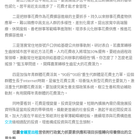
一是出力進步居平易近支出。要施展進步居平易近支出對擴展花費的基本
性感化。居平易近支出進步了，花費才能才會晉陞。
二是把辦事花費作為花費擴容進級的主要抓手。持久以來辦事花費產物供
應單一，難以順應中高支出人群的多樣性、差別化需求。提出放寬中高端醫
療、休閑度假、養老辦事等範疇準進限制，增添多元化辦事花費供應，推進花
費擴容進級。
三是落實常住地掛號戶口供給基礎公共辦事軌制。研討表白，若農業轉移
生齒按城市居平易近方法花費，人均花費收入將增加30%擺佈。要經由過程政
策領導，激勵常住地當局供給基礎公共辦事的積極性“媽，你怎麼了？怎麼老是
搖頭？”藍玉華問道。，開釋農業轉移生齒宏大的花費潛力。
四是加強年青群體花費活氣。“90后”“00后”重生代群體是花費主力軍，這個
群體生長于internet時期，是催生花費立異、培養強大新型花費的主要氣力。激
活重生代群體花費活氣，要加速完美生養支撐政策系統，樹立生養和育幼補助
軌制，有用開釋年青群體的花費潛力。
同時要看到，花費是慢變量，投資是快變量。短期內擴展內需仍需施展投
資特殊是當局投資的帶舉措用，撬動更普遍的社會投資，激起平易近間投資活
氣。加大力度在平易近生等經濟社會單薄範疇補短板，連續增添與花費構造進
交流
級相適配的投資，增進構成投資與花費互念頭制。
從曩
會議室出租
昔依附行政氣力抓要素供應和項目扶植轉向培養傑出的立
異生態