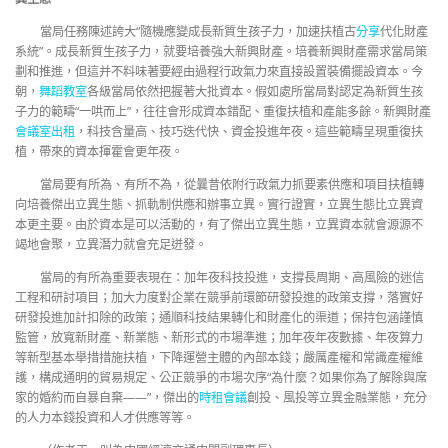
當局任務陳述誇大“隨機應變成長新質生孩子力，加速扶植古
分享
代化財產
系統”。成長新質生孩子力，就要培養強大新興財產。培養新興財產需求當局策
劃和推進，但這并不料味著要經由過程行政氣力來直接設置裝備擺設資本。今
朝，
舞蹈教室
各級當局依然把握著大批資本。假如處所當局對認定為新質生孩
子力的範疇“一哄而上”，往往會形成資本錯配、重復扶植和產能多餘。新興財產
會議室出租
，科技含量高、技巧迭代快、資金投進年夜。這些範疇呈現重復扶
植，帶來的資本揮霍會更年夜。
當局要有所為、有所不為，從曩昔依附行政氣力抓要素供應和項目扶植轉
向培養傑出立異生態、抓軌制供應和辦事立異。實行證實，立異生態比立異資
本更主要。由於資本是可以活動的，有了傑出立異生態，立異資本就會源源不
竭地會聚，立異潛力就會充足迸發。
當局的有所為重要表現在：加年夜科技投進，支撐長周期、高風險的迷信
工程和研討項目；加大力度對企業在競爭前環節研發投進的政策支撐，落實好
研發投進加計扣除的政策；通順科技結果轉化和財產化的渠道；保持包涵謹慎
監管，放寬新財產、新業態、新形式的市場準進；加年夜年夜數據、年夜算力
等新型基本舉措措施扶植，下降運營主體的內部本錢；嚴厲產權和常識產權維
護，構成通明的貿易規定、公正競爭的市場次序“為什麼？如果你為了解除與席
家的婚約而自暴自棄——”，傑出的
時租會議
創投、風投等立異金融業態，充分
的人力本錢投資和人才供應等等。