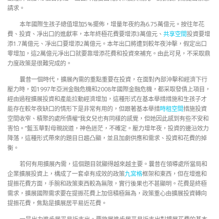
請求。
本年國際生孩子總值增加5%擺佈，增量年夜約為6.75萬億元。按往年花
費、投資、凈出口的進獻率，本年終極花費要增添3萬億元、
共享空間
投資要增
添1.7萬億元、凈出口要增添2萬億元。本年出口將遭到較年夜沖擊，假定出口
零增加，這2萬億元凈出口就要靠增添花費和投資來補充。由此可見，不采取鼎
力度政策是很難完成的。
曩昔一個時代，擴展內需的重點重要在投資，在面對內部沖擊和經濟下行
壓力時，如1997年亞洲金融危機和2008年國際金融危機，都采取發債上項目，
經由過程擴展投資和產能拉動經濟增加，這種形式在基本舉措措施和生孩子才
能存在較年夜缺口的情形下是非常有用的，但跟著基本舉措
時租空間
措施投資
空間收窄、積聚的處所債權“我女兒也有同樣的感覺，但她因此感到有些不安和
害怕。”藍玉華對母親說道，神色迷茫，不確定。壓力增年夜，投資的邊沿效力
降落，這種形式帶來的題目日趨凸顯，並且加劇供應和需求、投資和花費的掉
衡。
若何有用擴展內需，這個題目就顯得越來越主要。曩昔在領導處所當局和
企業擴展投資上，構成了一套卓有成效的政策
九宮格
框架和東西，但在增進和
提振花費方面，手腕和政策東西較為無限，實行後果也不甚顯明。花費是終極
需求，擴展國際需求要在提振花費上加倍積極無為，政策重心由擴展投資轉向
提振花費，焦點是擴展居平易近花費。