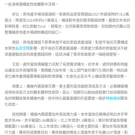
一些深條理構造性牴觸集中浮現。
好比，房地產市場深度調劑。新建商品房發賣額由2021年峰值時的18.2萬
億元，降落至2024年的9.7萬億元，構成較年夜的需求壓縮效應。盡管近年來的
新興財產，好比新動力car 、鋰電池、光伏裝備等增勢微弱，但短期內仍難以完
整彌補房地產市場調劑構成的缺口。
再如，房地產價錢下跌帶來居平易近家庭資產減損，對居平易近花費構成
本質性
私密空間
影響，居平易近花費更趨謹嚴。而資產欠債表的修復取決于經
濟基礎面改良和資產價錢回熱，這就決議了需求恢復需求一個經過歷程。
又如，處所當局債權壓力克制了投資需求擴大。近年來，處所財務和地盤
出讓支出年夜幅降落，償債壓力加年夜，加上部門省份實行化債計劃，明白請
求化解存量債權要果斷遏制新增債權，也會在必定水平上構成需求壓縮效應。
現實上，擴展內需提振花費，更主要的是改變經濟成長方法，必需轉變構
成現有成長方法的體系體例性原因。是以，短期可以經由過程實行加倍積極無
為的微觀政策來擴展內需，但中持久最最基礎的仍是要進一個步
時租場地
驟深
化改造。
從短期看，擴展內需還要加年夜政策力度。本年當局任務陳述明白赤字率
進步到4%，赤字範圍5.66萬億元，比上年增添1.6萬億元。算計新增當局債權
總範圍11.86萬億元，比上年增添2.9萬億元。但更主要的是，要加年夜政策實
行力度，確保完成預算目的，確保狹義財務收入增速年夜于名義GDP增速，對