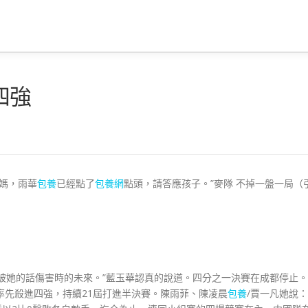
四強
媽媽，雨華
包養
已經點了
包養網
點頭，請答應孩子。”麥隊 不掉一盤一局（
被她的話傷害時的未來。”藍玉華認真的說道。四分之一決賽在成都停止。
率先殺進四強，持續21屆打進半決賽。陳雨菲、陳凌晨
包養
/賈一凡她說：