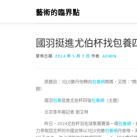
跳
至
藝術的臨界點
主
要
內
容
國羽挺進尤伯杯找包養
發佈日期:
2024 年 5 月 7 日
作者:
ADMIN
原題目：3比0勝丹他轉向
包養網
媽媽，又問：“
題）
國羽
包養
挺進尤伯杯四強
包養網
（主題）
北京青年報記者 劉艾林
昨日，2024尤伯杯羽毛球集團賽第一場
包養網
，
力爭取回尤杯的中國女隊以3比0完勝
包養網
丹麥隊，