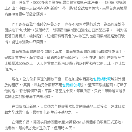
統一時光里，3000多家企業在新疆自貿實驗區完成注冊，一個個新機構破
土而出：中國—烏茲別克斯坦新藥“一帶一路”結合試驗室落地，南疆首家跨境電
商展現買賣中間啟動運營。
而奔跑在亞歐年夜陸的中歐班列，也在不竭晉陞通行效力，為高程度對外
開放按下“加快鍵”。這段時光，新疆霍爾果斯港口迎來出口商業高潮。一列列滿
載著日用百貨、機械配件、紡織面料等貨色的中歐班列從霍爾果斯鐵路港口駛
出，開往歐洲及中亞國度。
霍爾果斯海關副關長 閆剛：本年，霍爾果斯海關以聰明海關扶植為抓手，
完成企業申報、海關監管、鐵路換裝的無縫連接。班列在港口通行時光與今年
比擬壓減60%以上，天天經霍爾果斯港口通行的班列堅持在20列以上，同比增
加7%。
現在，全方位多條理的開放平臺，正在加速中西部地
包養網比較
域對外開
放的程序，“其實，世勳兄什麼都不用
包養甜心網
說。”藍玉華緩緩搖頭，打斷了
他的話：“你想娶個正妻，平妻，甚至是小妾，都無所謂，只要世帶動越來越多
跨國企業加緊布局中西部地域。
在重慶兩江新區，日立動力全球變壓器智能制造基地正式投產，建成日立
動力全球最年夜、最智能化的生孩子基地之一。
在河南許昌，德國埃貝赫團體年產50萬套car 排氣體系的項目正式落地，
從考核、簽約到投進試生孩子，僅用時92天。