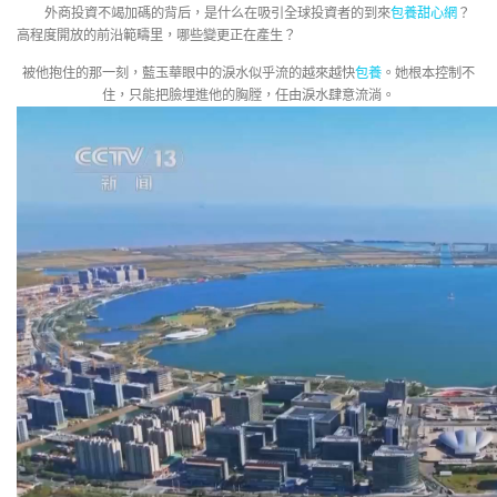
外商投資不竭加碼的背后，是什么在吸引全球投資者的到來
包養甜心網
？
高程度開放的前沿範疇里，哪些變更正在產生？
被他抱住的那一刻，藍玉華眼中的淚水似乎流的越來越快
包養
。她根本控制不
住，只能把臉埋進他的胸膛，任由淚水肆意流淌。