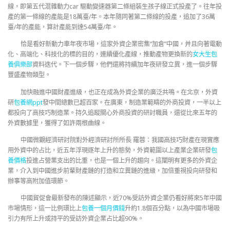
線，即第五代混雜動力car 驅動變速器第二條組裝生孩子線正式投產了。往年投
產的第一條線的產能是18萬臺/年。本年隨同著第二條線的投產，追加了36萬
臺/年的產能，算計產能到達54萬臺/年。
恰是看好新動力車年夜市場，這家外資企業密集“加倉”中國，并且向著電動
化、高端化、科技化的標的目的，連續優化產線，推動產物更換新的
女大生包
養俱樂部
資料迭代。下一個步驟，他們還將持續加年夜研發立異，進一個步驟
豐盛產物類型。
加快融進中國財產進級，也正在成為外資企業的廣泛共鳴。在北京，外資
研
包養網ppt
發中間總數已超百家。在廣東，制造業範疇的外商投資，一半以上
都投向了高技巧制造業。持久追蹤關心外商投資的研討職員，還從比來五年的
外資數據里，獲得了如許兩根曲線。
中國微觀經濟研討院對外經濟研討所所長 羅蓉：我國高技巧財產在現實應
用外資中的占比，近五年浮現逐年上升的態勢，外資範圍以上產業企業研發
包
養價格
投進占營業支出的比重，也是一個上升的趨向。這闡明有更多的外資企
業，介入到中國進步前輩財產鏈的打造和立異鏈的進級，加倍重視投向研發和
辦事等高附加值環節。
中國貿促會最新發布的陳述顯示，近70%受訪外資企業仍看好將來5年中國
市場情形，這一比例環比上
包養一個月價錢
升約1.8個百分點，以為中國市場吸
引力有所上升或持平的受訪外資企業占比超90%。