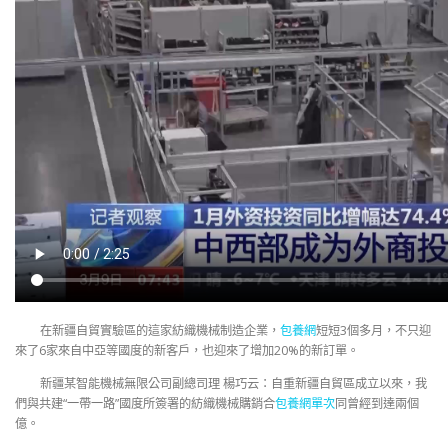
在新疆自貿實驗區的這家紡織機械制造企業，
包養網
短短3個多月，不只迎
來了6家來自中亞等國度的新客戶，也迎來了增加20%的新訂單。
新疆某智能機械無限公司副總司理 楊巧云：自重新疆自貿區成立以來，我
們與共建“一帶一路”國度所簽署的紡織機械購銷合
包養網單次
同曾經到達兩個
億。