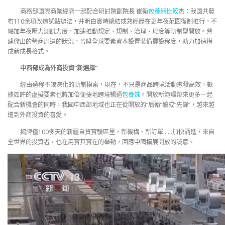
商務部國際商業經濟一起配合研討院副院長 崔衛
包養網比較
杰：我國共發
布110余項改造試點辦法，并明白實時總結成熟經歷在更年夜范圍復制推行，不
竭加年夜壓力測試力度，加速推動規定、規制、治理、尺度等軌制型開放。營
建傑出的營商周遭的狀況，晉陞全球要素資本設置裝備擺設程度，助力加速構
成新成長格式。
中西部成為外商投資“新選擇”
經由過程不竭深化的軌制摸索，現在，不只是商品跨境活動愈發高效，數
據如許的虛擬要素也將加倍便捷地跨境暢通
包養妹
。開放新範疇帶來更多一起
配合新機會的同時，我國中西部地域也正在從開放的“后衛”釀成“先鋒”，越來越
遭到外商投資的喜愛。
揭牌僅100多天的新疆自貿實驗區里，新機構、新訂單……加快涌進，來自
全世界的投資者，也在用實其實在的舉動，回應中國擴展開放的誠意。