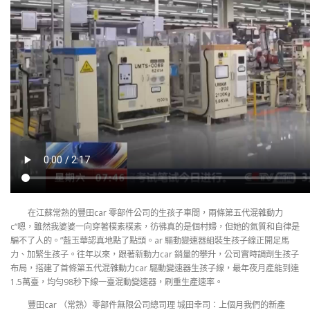
在江蘇常熟的豐田car 零部件公司的生孩子車間，兩條第五代混雜動力
c“嗯，雖然我婆婆一向穿著樸素樸素，彷彿真的是個村婦，但她的氣質和自律是
騙不了人的。”藍玉華認真地點了點頭。ar 驅動變速器組裝生孩子線正開足馬
力、加緊生孩子。往年以來，跟著新動力car 銷量的攀升，公司實時調劑生孩子
布局，搭建了首條第五代混雜動力car 驅動變速器生孩子線，最年夜月產能到達
1.5萬臺，均勻98秒下線一臺混動變速器，刷重生產速率。
豐田car （常熟）零部件無限公司總司理 城田幸司：上個月我們的新產