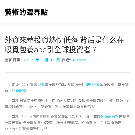
跳
至
藝術的臨界點
主
要
內
容
外資來華投資熱忱低落 背后是什么在
吸覓包養app引全球投資者？
發佈日期:
2024 年 3 月 13 日
作者:
ADMIN
原題目：外資來
包養
華投資熱忱低落 背后是什
短期包養
么在吸引全球投資
者？
包養軟體
本年的當局任務陳述中，再次誇大要“加年夜吸引外資力度”。開年以來，外
資項目新意向不竭，不少外資加緊了在華擴大營業的腳步。
本年1月，我國現實應用外資金額環比增加20.4%，本國
包養留言板
投資者
在華投資新設外資企業4588家，在往年連續增加的佈景下，同比增幅高達
74.4%。外資來華熱忱低落。