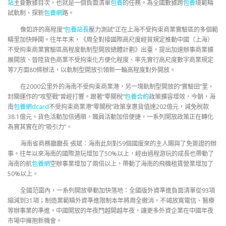
站
主要數據目次，也就是一個負面清單
包養
的任務。為全國數據跨
包養
境範疇
試軌制、探新
包養網
路。
像如許的高程度“
包養站長
壓力測試”正在上海不受拘束商業實驗區的多個範
疇里加快睜開。往年年末，《周全對接國際高尺度經貿規定推動中國（上海）
不受拘束商業實驗區高程度軌制型開放總體計劃》出臺，提出加速辦事商業擴
展開放、晉陞貨色商業不受拘束化方便化程度、率先實行高尺度數字商業規定
等7方面80條辦法，以軌制型開放引領新一輪高程度對外開放。
在2000公里外的海南不受拘束商業港，另一塊軌制型開放的“實驗田”里，
封關運作的“攻堅戰”曾經打響。跟著“零關稅”
包養合約
政策擴容增效，今朝，海
南
包養網dcard
不受拘束商業港“零關稅”政策享惠貨值達202億元，減免稅款
38.1億元。貨色活動加倍通順，職員活動加倍便捷，一系列開放政策正在轉化
為實其實在的“吸引力”。
海南省商務廳廳長 張斌：海南此刻對59個國度來的主人賜與了免簽證的辦
事。往年以來海南的國際游玩增加了50%以上，經由過程游玩的成長也帶動了
海南的航
包養網
空辦事業增加了兩倍以上，帶動了海南的飛機租賃營業增加了
50%以上。
全國范圍內，一系列開放舉動加快落地：全國版外資準進負面清單從93項
縮減到31項；制造業範疇外資準進限制本年將周全撤消，不竭放寬電信、醫療
等辦事業的準進。中國開放的年夜門越開越年夜，讓更多外資企業在中國年夜
市場中擁抱新機會。