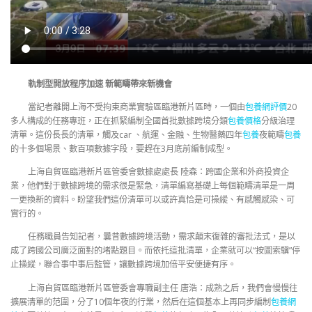
軌制型開放程序加速 新範疇帶來新機會
當記者離開上海不受拘束商業實驗區臨港新片區時，一個由
包養網評價
20
多人構成的任務專班，正在抓緊編制全國首批數據跨境分類
包養價格
分級治理
清單。這份長長的清單，觸及car 、航運、金融、生物醫藥四年
包養
夜範疇
包養
的十多個場景、數百項數據字段，要趕在3月底前編制成型。
上海自貿區臨港新片區管委會數據處處長 陸森：跨國企業和外商投資企
業，他們對于數據跨境的需求很是緊急，清單編寫基礎上每個範疇清單是一周
一更換新的資料。盼望我們這份清單可以或許真恰是可操縱、有感觸感染、可
實行的。
任務職員告知記者，曩昔數據跨境活動，需求顛末復雜的審批法式，是以
成了跨國公司廣泛面對的堵點題目。而依托這批清單，企業就可以“按圖索驥”停
止操縱，聯合事中事后監管，讓數據跨境加倍平安便捷有序。
上海自貿區臨港新片區管委會專職副主任 唐浩：成熟之后，我們會慢慢往
擴展清單的范圍，分了10個年夜的行業，然后在這個基本上再同步編制
包養網