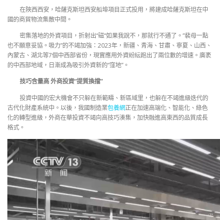
在陜西西安，哈薩克斯坦西安船埠項目正式投用，將建成哈薩克斯坦在中
國的商貿物流集散中間。
密集落地的外資項目，折射出“磁“如果我說不，那就行不通了。”裴母一點
也不願意妥協。吸力”的不竭加強：2023年，新疆、青海、甘肅、寧夏、山西、
內蒙古、湖北等7個中西部省份，現實應用外資紛紜跑出了兩位數的增速。廣袤
的中西部地域，日漸成為吸引外資新的“窪地”。
技巧含量高 外商投資“提質換擋”
投資中國的宏大機會不只躲在新範疇、新區域里，也躲在不竭進級迭代的
古代化財產系統中。以後，我國制造業
包養網
正在加速高端化、智能化、綠色
化的轉型進級，外商在華投資不竭向高技巧湊集，加快融進高東西的品質成長
格式。