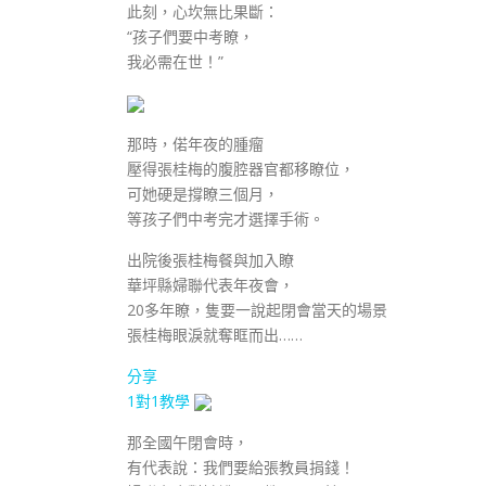
此刻，心坎無比果斷：
“孩子們要中考瞭，
我必需在世！”
那時，偌年夜的腫瘤
壓得張桂梅的腹腔器官都移瞭位，
可她硬是撐瞭三個月，
等孩子們中考完才選擇手術。
出院後張桂梅餐與加入瞭
華坪縣婦聯代表年夜會，
20多年瞭，隻要一說起閉會當天的場景
張桂梅眼淚就奪眶而出……
分享
1對1教學
那全國午閉會時，
有代表說：我們要給張教員捐錢！