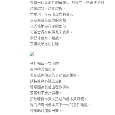
都有一個喜劇性的母親……那幾年，她跟孩子們
越來越親、越走越近，
垂垂地，年夜山深處的貧苦，
以及由貧苦形成的喜劇，
光禿禿地擺在她的面前：
母親舍得存款供兒子唸書，
女兒才隻有十幾歲，
直接就給嫁出往瞭……
張桂梅每一次傢訪
都哭得淚如泉湧，
看到諸這般類的事務越來越多，
她特殊痛心腸認識到，
恰是因為貧苦山區教導的
落伍和不合錯誤等，
招致瞭低本質女孩成為低本質母親，
從而培育出低本質下一代的惡性輪迴。
她想轉變這個局勢，