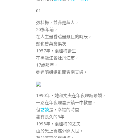
01
張桂梅，並非是超人，
20多年前，
在人生最昏暗最艱巨的時辰，
她也曾萬念俱灰……
1957年，張桂梅誕生
在黑龍江省牡丹江市，
17歲那年，
她追隨姐姐離開雲南支邊。
1990年，她和丈夫在年夜理結瞭婚，
一路在年夜理喜洲鎮一中教書。
但
訪談
是，幸福的時間
隻有長久的5年……
1995年，張桂梅的丈夫
由於患上胃癌分開人世。
萬分悲哀的張桂梅，