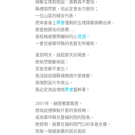
婦聯主席對她說：張教員不要怕，
縣裡固然窮，但必定會全力救你；
一位山區的婦女代表，
把本身身上
聚會
僅剩的五塊錢都捐瞭出來，
那是她歸去的路費……
張桂梅被實際碾碎的心
見證
，
一會兒被華坪縣的老蒼生所暖和。
直到明天，說起那天的場景，
她依然衝動地說：
至逝世都不會忘！
我沒給這個縣城做過什麼進獻，
我愧對這片年夜山，
我必定為這塊地
聚會
盤幹事！
2001年，總想著要報恩，
想為這裡做點什麼的張桂梅，
成為華坪縣兒童福利院的院長。
她發明，拋棄在福利院門口的多是女嬰，
而每一個被拋棄的孤兒面前