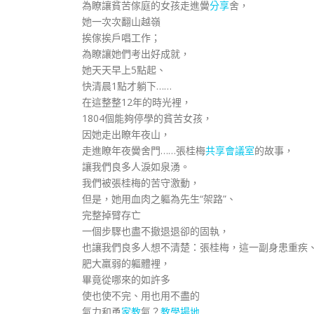
為瞭讓貧苦傢庭的女孩走進黌
分享
舍，
她一次次翻山越嶺
挨傢挨戶唱工作；
為瞭讓她們考出好成就，
她天天早上5點起、
快清晨1點才躺下……
在這整整12年的時光裡，
1804個能夠停學的貧苦女孩，
因她走出瞭年夜山，
走進瞭年夜黌舍門……張桂梅
共享會議室
的故事，
讓我們良多人淚如泉湧。
我們被張桂梅的苦守激動，
但是，她用血肉之軀為先生“架路”、
完整掉臂存亡
一個步驟也盡不撤退退卻的固執，
也讓我們良多人想不清楚：張桂梅，這一副身患重疾
肥大羸弱的軀體裡，
畢竟從哪來的如許多
使也使不完、用也用不盡的
氣力和勇
家教
氣？
教學場地