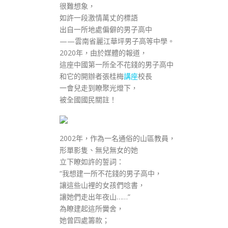
很難想象，
如許一段激情萬丈的標語
出自一所地處偏僻的男子高中
——雲南省麗江華坪男子高等中學。
2020年，由於媒體的報道，
這座中國第一所全不花錢的男子高中
和它的開辦者張桂梅
講座
校長
一會兒走到瞭聚光燈下，
被全國國民關註！
2002年，作為一名通俗的山區教員，
形單影隻、無兒無女的她
立下瞭如許的誓詞：
“我想建一所不花錢的男子高中，
讓這些山裡的女孩們唸書，
讓她們走出年夜山……”
為瞭建起這所黌舍，
她曾四處籌款；