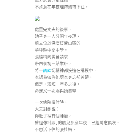
不肯意在年夜理持續待下往。
處置完丈夫的後事，
她孑身一人分開年夜理，
前去位於深度貧苦山區的
華坪縣中間中學。
張桂梅向黌舍請求
帶四個初三結業班，
將一
訪談
切精神都投進在講授中，
本認為如許能讓本身忘卻苦楚，
但是，短短一年多之後，
命運又一次賜與她暴擊……
一次病院檢討時，
大夫對她說：
你肚子裡有個腫瘤，
曾經像5個月的胎兒那麼年夜！已經萬念俱灰、
不想活下往的張桂梅，