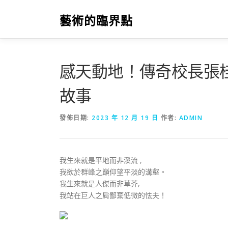
跳
至
藝術的臨界點
主
要
內
容
感天動地！傳奇校長張桂
故事
發佈日期:
2023 年 12 月 19 日
作者:
ADMIN
我生來就是平地而非溪流 ,
我欲於群峰之巔仰望平淡的溝壑。
我生來就是人傑而非草芥,
我站在巨人之肩鄙棄低微的怯夫！