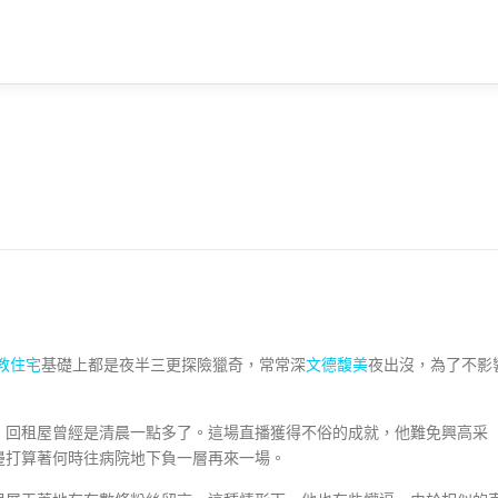
)
教住宅
基礎上都是夜半三更探險獵奇，常常深
文德馥美
夜出沒，為了不影
回租屋曾經是清晨一點多了。這場直播獲得不俗的成就，他難免興高采
邊打算著何時往病院地下負一層再來一場。