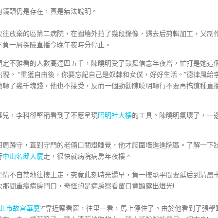
鏡頭仍是存在，真是無法說明。
往放棄的區第二病院，在圍墻外拍了幾段錄像，歸去后剪輯加工，又制
下負一層探險直播今晚午夜時分停止。
定不雅看的人數高達四五千，陳曉明受了鼓舞信念年夜增，忙打是她這
現。 “重獲自由後，你要忘記自己是奴隸和女僕，好好生活。”德律風給
他轉了幾千塊錢，他也不接受，反而一個勁勸陳曉明轉行不要再搞這種直
兒，李科卻堅稱看到了不應呈現
昭明社大樓
的工具。陳曉明氣壞了，一
周蹲守，直到守門的老倆口關燈睡覺，他才爬圍墻進進院區。了解一下
行
中山名邸大廈
走，很快就病院病房年夜樓。
情不自禁地往樓上走，究竟此刻時光還早，負一樓承平間要延后到清晨
那間重癥病房門口，奇怪的是病房察看窗口竟顯露出燈光!
北市故宮華廈
?”靠近察看窗，往里一看，馬上停住了。由於他看到了張學