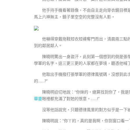
他手持手機看著錄像，不由自主走向穿衣鏡目標是
馬上六神無主，鏡子里空空的完整沒有人影。
他嚇得穿戴拖鞋短衣短褲奪門而出，清晨兩三點的
到的鄰居鄰人。
陳曉明驚出一身盜汗，此刻第一個想到的倒是張
學軍的名字。這三更三更的人家都在夢境，聽憑他喊
他取出手機撥打張學軍的德律風號碼，沒想到此次竟
的……?”
陳曉明迫切地說：“你妹的，總算找到你了，我是陳
華廈
眼裡都充滿了對她的恨意。……!”
沒等他話說完，只聽德律風里的對方似乎是一下被驚
陳曉明說：“你丫的，真的是我啊，你到窗口看一下