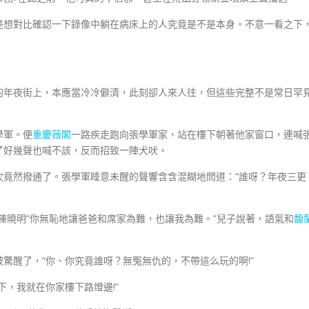
想對比確認一下錄像中躺在病床上的人究竟是不是本身。不意一看之下
年夜街上，本應當冷冷僻清，此刻卻人來人往，但這些完整不是常日罕
學軍。便
重慶薇閣
一路疾走跑向張學軍家，站在樓下朝著他家窗口，連喊
了好幾聲也喊不該，反而招致一陣犬吠。
然撥通了。張學軍睡意未醒的聲響含含混糊地問道：“誰呀？年夜三更
曉明“你無恥地讓爸爸和席家為難，也讓我為難。”兒子說著，語氣和
馥
醒了，“你、你究竟誰呀？無冤無仇的，不帶這么玩的啊!”
，我就在你家樓下路燈邊!”