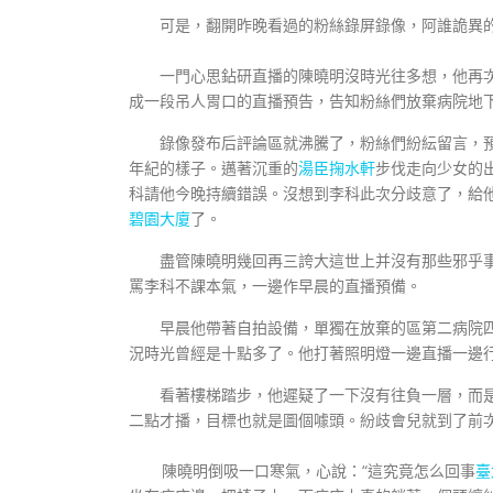
可是，翻開昨晚看過的粉絲錄屏錄像，阿誰詭異的
一門心思鉆研直播的陳曉明沒時光往多想，他再次
成一段吊人胃口的直播預告，告知粉絲們放棄病院地
錄像發布后評論區就沸騰了，粉絲們紛紜留言，預
年紀的樣子。邁著沉重的
湯臣掬水軒
步伐走向少女的出
科請他今晚持續錯誤。沒想到李科此次分歧意了，給
碧園大廈
了。
盡管陳曉明幾回再三誇大這世上并沒有那些邪乎事
罵李科不課本氣，一邊作早晨的直播預備。
早晨他帶著自拍設備，單獨在放棄的區第二病院四
況時光曾經是十點多了。他打著照明燈一邊直播一邊
看著樓梯踏步，他遲疑了一下沒有往負一層，而是
二點才播，目標也就是圖個噱頭。紛歧會兒就到了前次
陳曉明倒吸一口寒氣，心說：“這究竟怎么回事
臺