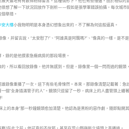
展天蓋地有有數條粉絲留言。這種情形下，他也有些懵逼。由於相似的
他很想了解一下狀況回放作下剖析——假如是張學軍錯誤拍攝，每次城市
這個舉措。
中安大樓
小我物明明是本身憑幻想象出來的，不了解為何這般逼真。
錄像，并留言說，“太安慰了!”、“阿誰真是阿飄嗎?”、“像真的一樣，是不是
，錄的是他摸索急癥病房的那段場景。
的，所以看回放錄像，他并無感到。但是，錄像里一個一閃而過的鏡頭
阿誰錄像重播了一次，這下有些毛骨悚然。本來，那錄像清楚記載著：急
一個“全身插滿管子的人”。鏡頭只逗留了一秒，病床上的人盡管頭上纏
!
上的本身”那一秒鐘鏡頭愈加清楚。他認為是黑粉的惡作劇，隨即點開
?在此之前，他可真的不信邪，甚至在荒山野嶺新立墳頭上直播過。