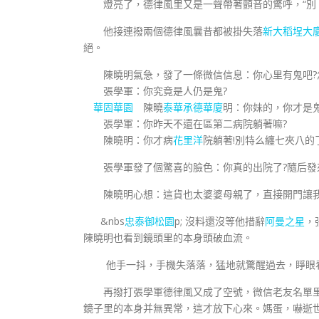
燈亮了，德律風里又是一聲帶著顫音的驚呼，“別、
他接連撥兩個德律風曩昔都被掛失落
新大稻埕大
絕。
陳曉明氣急，發了一條微信信息：你心里有鬼吧?
張學軍：你究竟是人仍是鬼?
華固華園
陳曉
泰華承德華廈
明：你妹的，你才是鬼
張學軍：你昨天不還在區第二病院躺著嘛?
陳曉明：你才病
花里洋
院躺著!別特么纏七夾八的
張學軍發了個驚喜的臉色：你真的出院了?隨后發
陳曉明心想：這貨也太婆婆母親了，直接開門讓我上
&nbs
忠泰御松園
p; 沒料還沒等他措辭
阿曼之星
，
陳曉明也看到鏡頭里的本身頭破血流。
他手一抖，手機失落落，猛地就驚醒過去，睜眼看
再撥打張學軍德律風又成了空號，微信老友名單里
鏡子里的本身并無異常，這才放下心來。媽蛋，嚇逝世