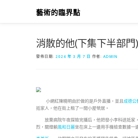
跳
至
藝術的臨界點
主
要
內
容
消散的他(下集下半部門
發佈日期:
2024 年 3 月 7 日
作者:
ADMIN
小網紅陳曉明由於做的是戶外直播，並且
成德公
抵家人，他在街上租了一間小屋煢居。
放棄病院午夜探險完播后，他把發小李科送抵家，
烈，關燈躺
風和日麗
坐在床上一邊用手機檢查數據一