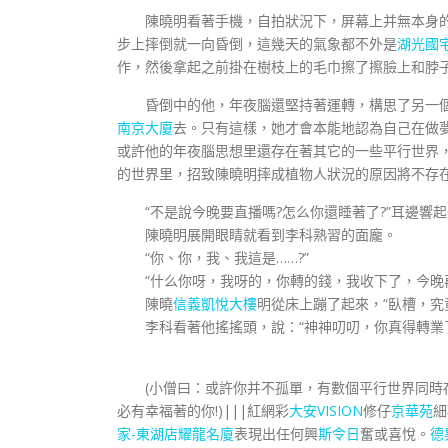
陳曉明看著手機，自拍狀況下，屏幕上并無本身的記
步上摔倒就一向昏倒，這幾天的氣象都不外是
湖光國
作，然後拿起之前掛在樹枝上的毛巾擦了擦臉上和脖
昏倒中的他，年夜腦還堅持著運轉，構思了另一個
南京大廈
去。只有這樣，她才會本能地認為自己在做
或許他的年夜腦思想里還存在著其它的一些平行世界
的世界里，招致陳曉明摔成植物人狀況的原因將不存
“不是說今晚要直播嗎?怎么你還睡著了?”耳邊響起
陳曉明展開眼睛就看到李科熟習的面龐。
“你、你，我、我這是……?”
“什么你呀，我呀的，你轉的錢，我收下了，今晚再
陳曉
信義凱悅大樓
明從床上蹦了起來，“臥槽，究
李科看著他搖搖頭，說：“神神叨叨，你真得轉業了
(小僧曰：或許你并不孤單，有數個平行世界同時
必有幸福著的你!)|||紅網彩
大安VISION
修仔
京華苑
細
家-東湖店
耀龍名廈
表現出任何興
斯令日
奮或喜悅。
德