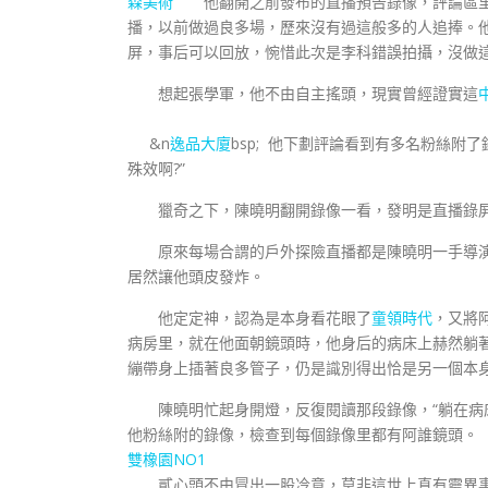
森美術
他翻開之前發布的直播預告錄像，評論區里
播，以前做過良多場，歷來沒有過這般多的人追捧。
屏，事后可以回放，惋惜此次是李科錯誤拍攝，沒做
想起張學軍，他不由自主搖頭，現實曾經證實這
&n
逸品大廈
bsp; 他下劃評論看到有多名粉絲附了
殊效啊?”
獵奇之下，陳曉明翻開錄像一看，發明是直播錄屏
原來每場合謂的戶外探險直播都是陳曉明一手導演
居然讓他頭皮發炸。
他定定神，認為是本身看花眼了
童領時代
，又將
病房里，就在他面朝鏡頭時，他身后的病床上赫然躺著
繃帶身上插著良多管子，仍是識別得出恰是另一個本身
陳曉明忙起身開燈，反復閱讀那段錄像，“躺在病床
他粉絲附的錄像，檢查到每個錄像里都有阿誰鏡頭。
雙橡園NO1
貳心頭不由冒出一股冷意，莫非這世上真有靈異事務