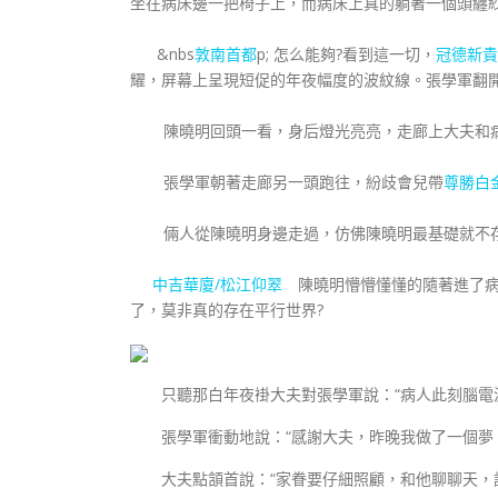
坐在病床邊一把椅子上，而病床上真的躺著一個頭纏
&nbs
敦南首都
p; 怎么能夠?看到這一切，
冠德新貴
耀，屏幕上呈現短促的年夜幅度的波紋線。張學軍翻
陳曉明回頭一看，身后燈光亮亮，走廊上大夫和病
張學軍朝著走廊另一頭跑往，紛歧會兒帶
尊勝白
倆人從陳曉明身邊走過，仿佛陳曉明最基礎就不
中吉華廈/松江仰翠
陳曉明懵懵懂懂的隨著進了病
了，莫非真的存在平行世界?
只聽那白年夜褂大夫對張學軍說：“病人此刻腦電波
張學軍衝動地說：“感謝大夫，昨晚我做了一個夢，
大夫點頷首說：“家眷要仔細照顧，和他聊聊天，說