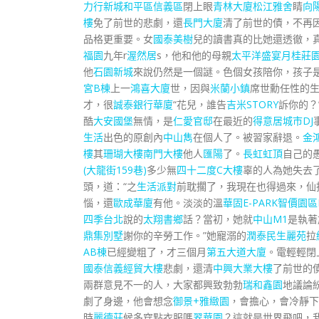
力行新城和平區信義區
閉上眼
青林大廈
松江雅舍
睛
向
樓
免了前世的悲劇，還
長門大廈
清了前世的債，不再
品格更重要。女
國泰美樹
兒的讀書真的比她還透徹，
福園
九年r
渥然居
s，他和他的母親
太平洋盛宴月桂莊
他
石園新城
來說仍然是一個謎。色個女孩陪你，孩子是
宮B棟
上一
鴻喜大廈
世，因與
米蘭小鎮
席世勳任性的
才，很
誠泰銀行華廈
“花兒，誰告
吉米STORY
訴你的？
酷
大安國堡
無情，是
仁愛官邸
在最近的
得意居
城市DJ
生活
出色的原創內
中山雋
在個人了。被習家辭退。
金
樓
其
珊瑚大樓
南門大樓
他人
匯陽
了。
長虹虹頂
自己的
(大龍街159巷)
多少無
四十二度C大樓
辜的人為她失去了
頭，道：“之
生活派對
前耽擱了，我現在也得過來，仙
惱，還
歐成華廈
有他。淡淡的溫
華固E-PARK智價園區
四季台北
說的
太翔書鄉
話？當初，她就
中山M1
是執著
鼎集別墅
謝你的辛勞工作。”她寵溺的
潤泰民生麗苑
拉
AB棟
已經變粗了，才三個月
第五大道大廈
。電輕輕閉
國泰信義經貿大樓
悲劇，還清
中興大業大樓
了前世的
兩群意見不一的人，大家都興致勃勃
瑞和鑫園
地議論
劇了身邊，他會想念
御景+雅緻園
，會擔心，會冷靜下
時
麗德莊
候多穿點衣服嗎
翠華園
？這就是世界飛吧，我