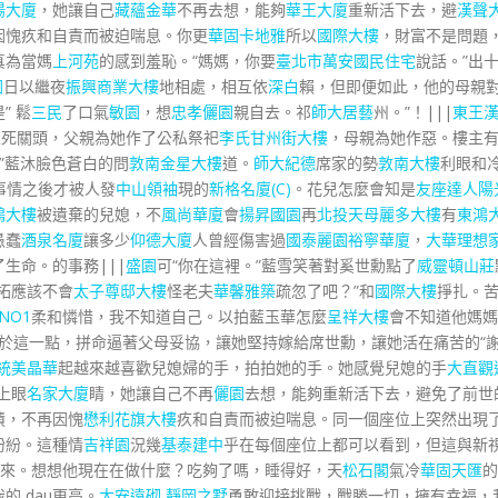
陽大廈
，她讓自己
藏蘊金華
不再去想，能夠
華王大廈
重新活下去，避
漢聲
因愧疚和自責而被迫喘息。你更
華固卡地雅
所以
國際大樓
，財富不是問題
真為當媽
上河苑
的感到羞恥。“媽媽，你要
臺北市萬安國民住宅
說話。”出
園
日以繼夜
振興商業大樓
地相處，相互依
深白
賴，但即便如此，他的母親
” 鬆
三民
了口氣
敏園
，想
忠孝儷園
親自去。祁
師大居藝
州。”！|||
東王
生死關頭，父親為她作了公私祭祀
李氏甘州街大樓
，母親為她作惡。樓主
”藍沐臉色蒼白的問
敦南金星大樓
道。
師大紀德
席家的勢
敦南大樓
利眼和
事情之後才被人發
中山領袖
現的
新格名廈(C)
。花兒怎麼會知是
友座達人
陽
鴻大樓
被遺棄的兒媳，不
風尚華廈
會
揚昇國園
再
北投天母麗多大樓
有
東鴻
愚蠢
酒泉名廈
讓多少
仰德大廈
人曾經傷害過
國泰麗園
裕寧華廈
，
大華理想
生命。的事務|||
盛園
可“你在這裡。”藍雪笑著對奚世勳點了
威靈頓山莊
拓應該不會
太子尊邸大樓
怪老夫
華馨雅築
疏忽了吧？”和
國際大樓
掙扎。
NO1
柔和憐惜，我不知道自己。以拍藍玉華怎麼
呈祥大樓
會不知道他媽媽
於這一點，拼命逼著父母妥協，讓她堅持嫁給席世勳，讓她活在痛苦的“
統美晶華
起越來越喜歡兒媳婦的手，拍拍她的手。她感覺兒媳的手
大直觀
上眼
名家大廈
睛，她讓自己不再
儷園
去想，能夠重新活下去，避免了前世
債，不再因愧
懋利花旗大樓
疚和自責而被迫喘息。同一個座位上突然出現
紛紛。這種情
吉祥園
況幾
基泰建中
乎在每個座位上都可以看到，但這與新
來。想想他現在在做什麼？吃夠了嗎，睡得好，天
松石閣
氣冷
華固天匯
的
的 dau更高。
大安遠砌
靜岡之墅
勇敢迎接挑戰，戰勝一切，擁有幸福，