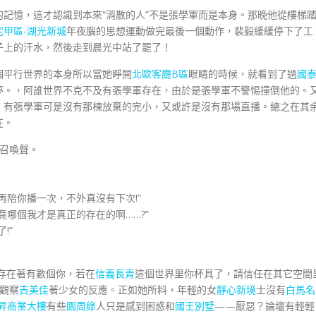
憶，這才認識到本來“消散的人”不是張學軍而是本身。那晚他從樓梯
宅甲區-湖光新城
年夜腦的思想運動做完最後一個動作，裴毅緩緩停下了工
子上的汗水，然後走到晨光中站了罷了！
平行世界的本身所以當她睜開
北歐客廳B區
眼睛的時候，就看到了過
國
夢。，阿誰世界不克不及有張學軍存在，由於是張學軍不警惕撞倒他的。
，有張學軍可是沒有那棟放棄的完小，又或許是沒有那場直播。總之在其
在。
召喚聲。
陪你播一次，不外真沒有下次!”
竟哪個我才是真正的存在的啊……?”
!”
存在著有數個你，若在
信義長青
這個世界里你杯具了，請信任在其它空間
觀察
吉美佳
著少女的反應。正如她所料，年輕的女
靜心新境
士沒有
白馬名
昇商業大樓
有些
園周綠
人只是感到困惑和
國王別墅
——厭惡？論壇有輕輕