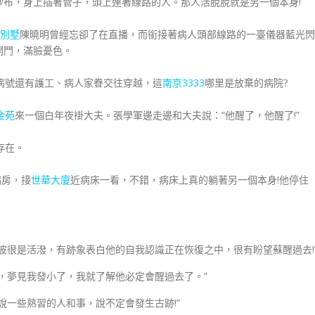
紗布，身上插著管子，頭上連著線路的人。那人活脫脫就是另一個本身!
別墅
陳曉明曾經忘卻了在直播，而銜接著病人頭部線路的一臺儀器藍光閃
開門，滿臉憂色。
號還有護工、病人家眷交往穿越，這
南京3333
哪里是放棄的病院?
金苑
來一個白年夜褂大夫。張學軍邊走邊和大夫說：“他醒了，他醒了!”
存在。
房，接
世華大廈
近病床一看，不錯，病床上真的躺著另一個本身!他停住
很是活潑，有跡象表白他的自我認識正在恢復之中，很有盼望蘇醒過去!
夢見我發小了，我就了解他必定會醒過去了。”
一些熟習的人和事，說不定會發生古跡!”