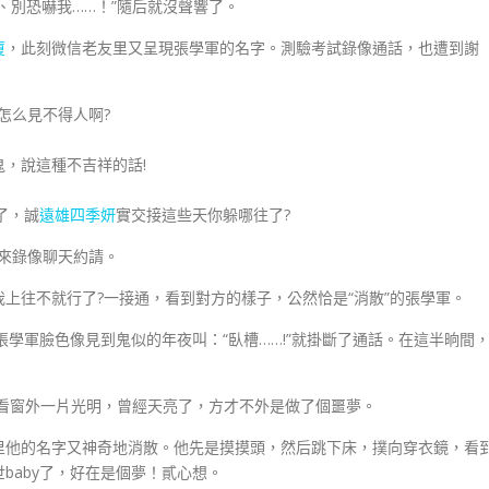
別恐嚇我……！”隨后就沒聲響了。
廈
，此刻微信老友里又呈現張學軍的名字。測驗考試錄像通話，也遭到謝
怎么見不得人啊?
，說這種不吉祥的話!
了，誠
遠雄四季妍
實交接這些天你躲哪往了?
來錄像聊天約請。
往不就行了?一接通，看到對方的樣子，公然恰是“消散”的張學軍。
張學軍臉色像見到鬼似的年夜叫：“臥槽……!”就掛斷了通話。在這半晌間
窗外一片光明，曾經天亮了，方才不外是做了個噩夢。
他的名字又神奇地消散。他先是摸摸頭，然后跳下床，撲向穿衣鏡，看
baby了，好在是個夢！貳心想。