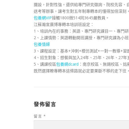
擺設，針對性強。還供給專門研究徵詢、院校先容、
送考等辦事，讓考生對五年制專轉本的懂得加倍深刻
包養網VIP
接觸1800微514同3645嚴教員。
江蘇瀚宣廣博專轉本培訓班設定：
1、培訓內在的事務：英語、專門研究課目一、專門研
2、上課情勢：英語轉動開班講授，專門研究課為小班
包養情婦
3、課程設定：基本+沖刺+模仿測試+一對一教導+習
4、招生對象：想餐與加入24年、25年、26年、27
5、講課校區
包養網dcard
：南京校區、無錫校區、姑
既然選擇瞭專轉本這條路就必定要果斷不移的走下往
發佈留言
留言
*