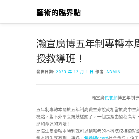
跳
至
藝術的臨界點
主
要
內
容
瀚宣廣博五年制專轉本
授教導班！
發佈日期:
2023 年 12 月 1 日
作者:
ADMIN
瀚宣廣
包養網
博五年制
五年制專轉本關於五年制高職生來說就相當於高中生
機點，隻不外平臺紛歧樣罷了，一個是經由過程高考
歷和命運的方法！
高職生隻要轉本勝利就可以到報考的本科院校持續就讀
制本科生享有劃一待遇，
包養網dcard
社會承認，企工