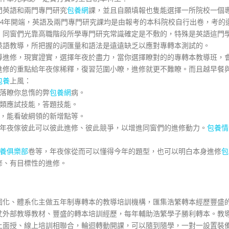
門英語和兩門專門研究
包養網
課，並且自願填報也隻能選擇一所院校一個
24年開端，英語及兩門專門研究課均是由報考的本科院校自行出卷，考的
，同窗們光靠高職階段所學專門研究常識確定是不敷的，特殊是英語這門
英語教導，所把握的詞匯量和語法是遠遠缺乏以應對專轉本測試的。
導進修，現實證實，選擇年夜於盡力，當你選擇瞭對的的專轉本教導班，
進修的重點給年夜傢稀釋，復習范圍小瞭，進修就更不難瞭。而且越早餐
包養
上風：
失落瞭你怠惰的弊
包養網
病。
各類應試技能，答題技能。
，能看破綱領的新增點等。
，年夜傢彼此可以彼此進修、彼此競爭，以增進同窗們的進修動力。
包養情
養俱樂部
卷等，年夜傢從而可以懂得今年的題型，也可以明白本身進修
包
修、有目標性的進修。
圍化、體系化主做五年制專轉本的教導培訓機構，匯集浩繁轉本經歷豐盛
仗外部教導教材、豐盛的轉本培訓經歷，每年輔助浩繁學子勝利轉本。教
上面授、線上培訓相聯合，輪迴轉動開課，可以隨到隨學，一對一設置裝