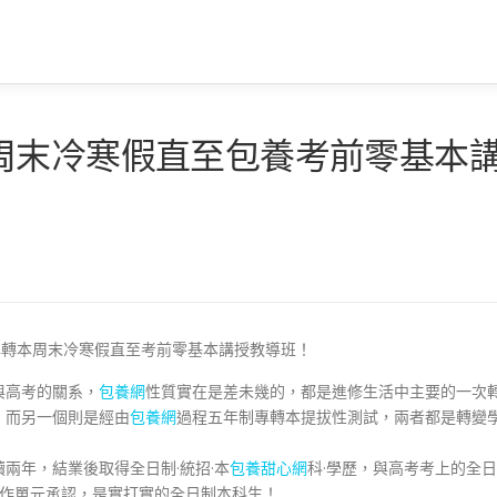
周末冷寒假直至包養考前零基本
專轉本周末冷寒假直至考前零基本講授教導班！
與高考的關系，
包養網
性質實在是差未幾的，都是進修生活中主要的一次
，而另一個則是經由
包養網
過程五年制專轉本提拔性測試，兩者都是轉變
兩年，結業後取得全日制·統招·本
包養甜心網
科·學歷，與高考考上的全日
作單元承認，是實打實的全日制本科生！