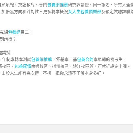
自願填報、英語教導、專門
包養網推薦
研究課講授、同一報名、所有人全
，加倍無方向和針對性。更多轉本概況
女大生包養俱樂部
及預定試聽課聯
究課
包養網
目二；
制講授；
題講授。
年五年制專轉本測試
包養網推薦
，零基本，基
包養合約
本單薄的備考生。
蘇校區、
包養感情
南通校區、揚州校區、鎮江校區等，可就近設定上課。
，由於人生能有幾次搏，不拼一把你永遠不了解本身多好。