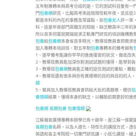
五年制專轉本與高考分歧的是，它的測試科目隻有一
門
包養網
研究，比擬高考來說局限性較年夜，並且從
都是本科的內在的事務及常識點，如
包養女人
許一來
科，這是年夜部門高職生的短板，缺乏瞭高中三年的
所以良多同窗就開端追求正軌專門研究的培訓機構教
包養
給
包養網
本身省良多時光，教導班教員會把需求
加入專轉本培訓班，對五年制
包養
專轉本的備考越有
1、提早備考能讓你早早的進進復習的狀況，徹底改
2、教導班教員能加深你對測試試題的懂得，能學到
3、教導班
包養網
教員能正確的捉住測試的重點，難點
4、教導班還有很多與你有異樣標的目的與目的的人
婦
5、餐與加入教導班教員會供給大批的真題卷、模仿
包
養情婦
結果，懂得本身的缺乏，以輔助前期更好的進
包養網
長期包養
包養情婦
江蘇瀚宣廣博專轉本辦學已有十餘年，是江蘇一傢範
長期包養
名師，以及人道化、特性化的講授方式，憑
英語和各主考院校一切專門研究課，小班化講授、線