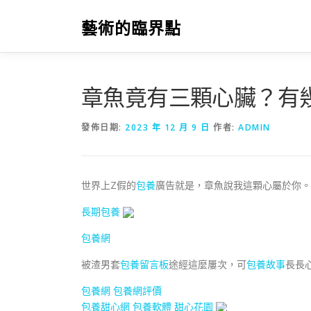
跳
至
藝術的臨界點
主
要
內
容
章魚竟有三顆心臟？有
發佈日期:
2023 年 12 月 9 日
作者:
ADMIN
世界上Z假的
包養
廣告就是，章魚說我這顆心屬於你。
長期包養
包養網
被渣男套
包養留言板
途經這麼屢次，可
包養故事
長長
包養網
包養網評價
包養甜心網
包養軟體
甜心花園