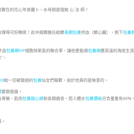
實在的花心年夜蘿卜，水母倒是個無 心 法 師！
治理得可好瞭呢！此中兩顆擔任給鰓
長期包養
供血（鰓心臟），剩下
包養
步血
包養網VIP
細胞與氧氣的聯合率，讓他更能順
包養網
應高溫的海底生涯
”。
rd
給一切被蟄過的
包養
仙女們報歉，由於他真的是無意的。
婦
要跟我搶。
有骨骼、肌肉
包養甜心網
和各類器官。而人體水
包養價格
分含量隻有60%
落。
。