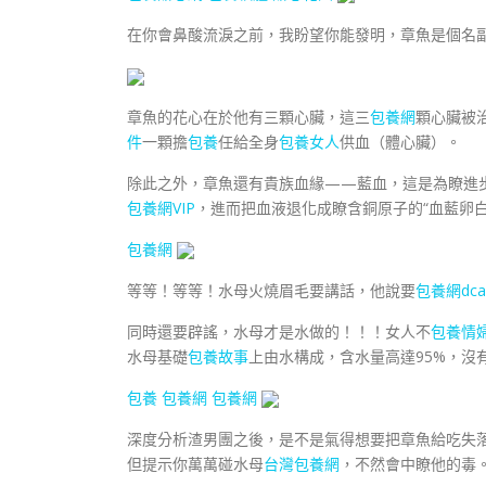
在你會鼻酸流淚之前，我盼望你能發明，章魚是個名副
章魚的花心在於他有三顆心臟，這三
包養網
顆心臟被
件
一顆擔
包養
任給全身
包養女人
供血（體心臟）。
除此之外，章魚還有貴族血緣——藍血，這是為瞭進
包養網VIP
，進而把血液退化成瞭含銅原子的“血藍卵白
包養網
等等！等等！水母火燒眉毛要講話，他說要
包養網dca
同時還要辟謠，水母才是水做的！！！女人不
包養情
水母基礎
包養故事
上由水構成，含水量高達95%，沒
包養
包養網
包養網
深度分析渣男團之後，是不是氣得想要把章魚給吃失
但提示你萬萬碰水母
台灣包養網
，不然會中瞭他的毒