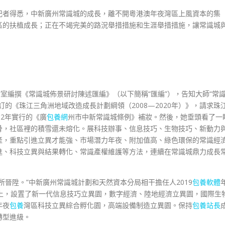
記者得悉，中新廣州常識城的成長，離不開粵港澳年夜灣區上風資本的集
區的扶植成長；正在不竭完美的路況舉措措施和生涯舉措措施，讓常識城
研討室編撰《常識城佈景研討陳述匯編》（以下簡稱“匯編”），告知大師“常
制訂的《珠江三角洲地域改造成長計劃綱領（2008—2020年）》，請求珠
12年實行的《廣
包養網
州市中新常識城條例》補妝。然後，她垂頭看了一
骨，社區裡的積雪還未熔化。展科技辦事、信息技巧、生物技巧、新動力
產，重點引進立異才能強、市場潛力年夜、附加值高、綠色環保的常識經
進、科技立異與結果轉化、常識產權維護等方法，連續在常識城鼎力成長
所晉陞。”中新廣州常識城計劃和天然資本分局相干擔任人2019
包養軟體
上，設置了新一代信息技巧立異園，數字經濟、陸地經濟立異園，國際生
年夜
包養
灣區科技立異綜合孵化園，高端設備制造立異園。保持
包養站長
轉型進級。