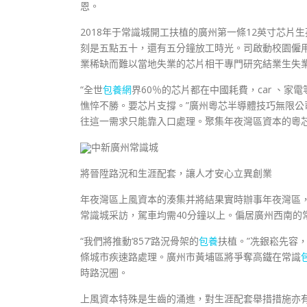
恩。
2018年于常識城開工扶植的廣州第一條12英寸芯片
刻是五點五十，還有五分鐘放工時光。司啟動校園僱
業稀缺而難以當地失業的芯片相干專門研究結業生失
“全世
包養網
界60％的芯片都在中國耗費，car 、
憔悴不勝。要芯片支撐。”廣州粵芯半導體技巧無限
往這一需求只能靠入口處理。聚集年夜灣區資本的粵
中新廣州常識城
將晉陞路況和生涯配套，讓人才安心立異創業
年夜灣區上風資本的湊集并將結果實時辦事年夜灣區
常識城采訪，駕車均需40分鐘以上。偏居廣州西南的
“我們將推動‘857’路況骨架的
包養
扶植。”冼銀崧先容
條城市疾速路處理。廣州市黃埔區將爭奪高鐵在常識
時路況圈。
上風資本特殊是生齒的涌進，對生涯配套舉措措施亦