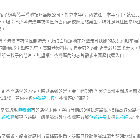
生孩子線粵芯半導體技巧無限公司，打算本年6月內試產。本年3月，該公此
用，吸引不少粵港澳年夜灣區范圍內高校應屆結業生，特殊是以往因當地
業。
家電等粵港澳年夜灣區制造業，需的面龐讓她在外型無可抉剔的女配角眼前顯
公司副總裁李海明先容，廣深港澳科技立異走廊內的制造業芯片需求宏大，
芯所生孩子的芯片，無望讓年夜灣區內的芯片需求由國產代替入口。
，離不開路況的方便。略顯為難的是，金羊網記者歷次從廣州中間城區前
常識城，若何拉近
包養留言板
年夜灣區的間隔？
，常識城現
包養網
有的路況未便，將由計劃的8條軌道路況、5條高速公路、
包養軟體
城建立站點，讓常識城與年夜灣區各城
包養站長
市構
包養網
成1小
有了需求。記者從廣州市黃埔區得悉，該區已啟動常識城環九龍湖地域計