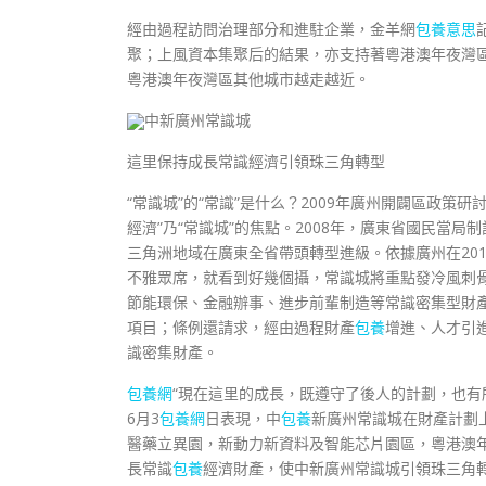
經由過程訪問治理部分和進駐企業，金羊網
包養意思
聚；上風資本集聚后的結果，亦支持著粵港澳年夜灣
粵港澳年夜灣區其他城市越走越近。
中新廣州常識城
這里保持成長常識經濟引領珠三角轉型
“常識城”的“常識”是什么？2009年廣州開闢區政策
經濟”乃“常識城”的焦點。2008年，廣東省國民當局
三角洲地域在廣東全省帶頭轉型進級。依據廣州在20
不雅眾席，就看到好幾個攝，常識城將重點發冷風刺
節能環保、金融辦事、進步前輩制造等常識密集型財
項目；條例還請求，經由過程財產
包養
增進、人才引
識密集財產。
包養網
“現在這里的成長，既遵守了後人的計劃，也有
6月3
包養網
日表現，中
包養
新廣州常識城在財產計劃
醫藥立異園，新動力新資料及智能芯片園區，粵港澳
長常識
包養
經濟財產，使中新廣州常識城引領珠三角