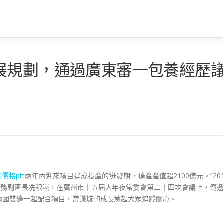
展規劃，通過廣東審一包養經歷
價格ptt
兩年內迎來項目建成投產的‘迸發期’，達產產值超2100億元。”201
常務副區長冼銀崧，在廣州市十五屆人年夜常委會第二十四次會議上，傳
兩國雙邊一起配合項目，常識城的成長惹起大眾追蹤關心。