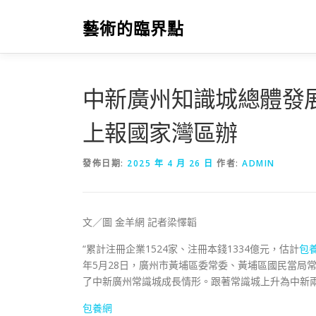
跳
至
藝術的臨界點
主
要
內
容
中新廣州知識城總體發
上報國家灣區辦
發佈日期:
2025 年 4 月 26 日
作者:
ADMIN
文／圖 金羊網 記者梁懌韜
“累計注冊企業1524家、注冊本錢1334億元，估計
包養
年5月28日，廣州市黃埔區委常委、黃埔區國民當局
了中新廣州常識城成長情形。跟著常識城上升為中新
包養網