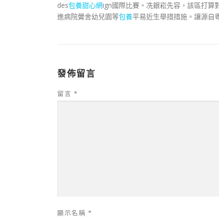
des
包養甜心網
ign國際比賽。冼銀崧先容，該區打
進病院黌舍幼兒園等
包養
平易近生舉措措施。讓源自
發佈留言
留言
*
顯示名稱
*