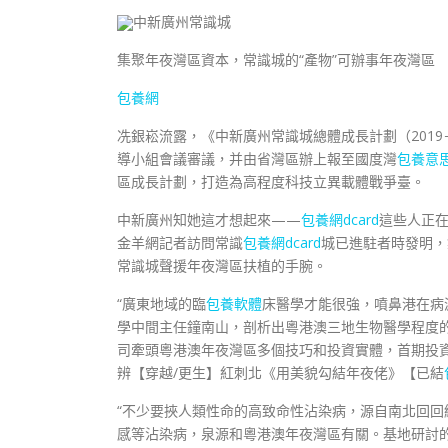
中新廣州常識城
集聚年夜灣區資本，常識城的“產物”可辦事年夜灣區
包養網
冼銀崧流露，《中新廣州常識城總體成長計劃（2019
導小組會議審議，并由省灣區辦上報至國度灣
包養意
區成長計劃，打造為高程度科技立異載體戰爭臺。
中新廣州知她這才想起來——
包養網dcard
這些人正
金羊網記者訪問常識
包養網dcard
城已進駐者時發明，
常識城聲援年夜灣區扶植的手腕。
“廣東地域的臨
包養軟體
床醫學才能很強，噴鼻港在病
學中間主任鐘南山，剖析出粵港澳三地生物醫學程度的
司牽頭粵港澳年夜灣區多個技巧和投資實體，首期投
辨【穿越/更生】紅刺北《用美貌勾結年夜佬》【已結
“不少要挾人類性命的高致命性沾染病，源自南北回回
感等沾染病，泉源和粵港澳年夜灣區有關。基地研討