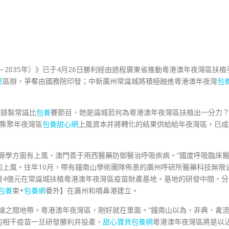
－2035年）》已于4月26日勝利經由過程廣東省推動粵港澳年夜灣區扶植
思
區辦，爭奪由國務院印發；中新廣州常識城將積極融進粵港澳年夜灣
包
在錄製常識比
包養
賽節目，她是識城若何為粵港澳年夜灣區扶植出一分力
集聚年夜灣區
包養甜心網
上風資本并將轉化的結果供給給年夜灣區，已成
源學方面有上風，澳門善于用西醫藥防御醫治呼吸疾病。”國度呼吸臨床
上風。往年10月，帶有鐘南山學術團隊佈景的廣州呼研所醫藥科技無限
資4億元在常識城扶植粵港澳年夜灣區疫苗財產基地。基地的研發中間，分
包養
束+
包養網
番外】在廣州和噴鼻港建立。
線之間地帶。粵港澳年夜灣區，剛好就在里面。”鐘南山以為，非典、禽
的相干疫苗一旦研發勝利并投產，
甜心寶貝包養網
粵港澳年夜灣區將是以