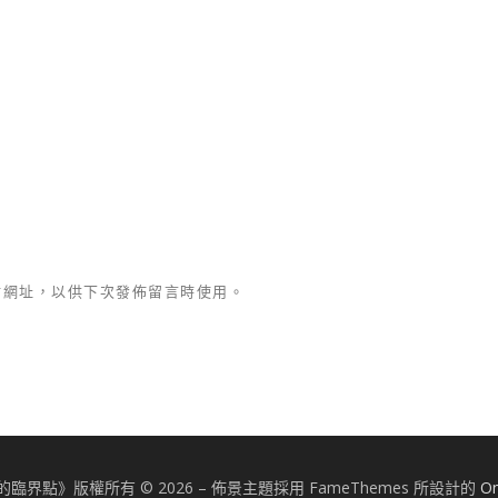
站網址，以供下次發佈留言時使用。
的臨界點》版權所有 © 2026
–
佈景主題採用 FameThemes 所設計的
On