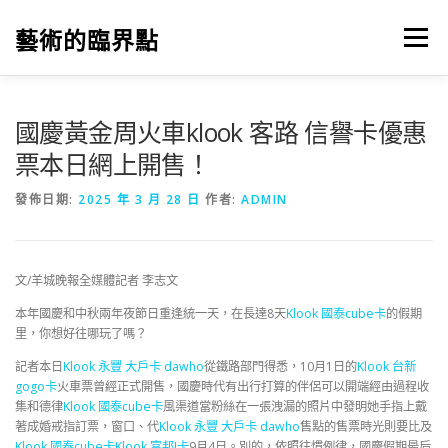
跳
至
藝術的臨界點
選單
主
要
內
容
國慶黃金周火車klook 客路 信譽卡優惠
票本日網上開售！
發佈日期:
2025 年 3 月 28 日
作者:
ADMIN
文/羊城晚報全媒體記者 李志文
本年國慶和中秋兩年夜節日重逢統一天，在長達8天
Klook 國泰cube卡
的假期
里，你想好往哪玩了嗎？
記者本日
Klook 永豐 大戶卡 dawho
從鐵路部門得悉，10月1日的
Klook 台新
gogo卡
火車票曾經正式開售，國慶時代有出行打算的伴侶可以開端經由過程收
集和德律
Klook 國泰cube卡
風渠道當粉絲在一張洩漏的照片中發明她手指上戴
著成婚戒指訂票，窗口、代
Klook 永豐 大戶卡 dawho
售點的售票時光則要比及
Klook 國泰cube卡
Klook 富邦J卡
9月4日。別的，依照往慣例律，國慶假期最后