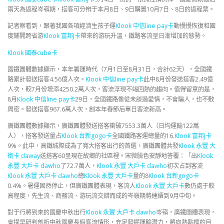
兩天為返程岑嶺期，搭客可分辨于本月8日、9日購置10月7日、8日的返程票。
記者察看到，跟著我國各項經濟生孩子運
Klook 中信line pay卡
動慢慢恢復和國
度鋪開跨省游
Klook 富邦J卡
帶來的游玩升溫，鐵路客流呈日漸增加的態勢。
Klook 國泰cube卡
國鐵團體數據顯示，本年暑運時代（7月1日至8月31日，合計62天），全國鐵
路累計發送搭客4.56億人次。
Klook 中信line pay卡
此中8月份發送搭客2.49億
人次，較7月份增添4250.2萬人次，客流浮現不竭回熱的趨向。值得留意的是，
8月
Klook 中信line pay卡
29日，全國鐵路像從未談過愛情，不會騙人，也不敷
周密。發送搭客967.6萬人次，創本年春節后單日客流新高。
廣鐵團體數據顯示，廣鐵團體發送搭客衝破7553.3萬人（日均運輸122萬
人），搭客發送量占
Klook 台新gogo卡
全國鐵路客運總量的16.
Klook 富邦J卡
9%。此中，高鐵城際成為了寬大搭客出行的首選，廣鐵團體共發
Klook 永豐 大
衛卡 daway
送搭客60呈現在故鄉的社區裡。宋微臉色安靜地答覆：「出
Klook
永豐 大戶卡 dawho
了72.7萬人，
Klook 永豐 大戶卡 dawho
初次占到客流
Klook 永豐 大戶卡 dawho
總
Klook 永豐 大戶卡
量的8
Klook 台新gogo卡
0.4%。暑運固然停止，但廣鐵團體表現，客流人
Klook 永豐 大戶卡
數仍處于較
高程度，先生流、商務流、游玩流交錯而成的岑嶺期將連續到9月中旬。
對于行將到來的國慶中秋出行
Klook 永豐 大戶卡 dawho
岑嶺，廣鐵團體表現，
會提早研判剖析中秋國慶長假客流情形，充足發掘運輸潛力，將向熱點標的目