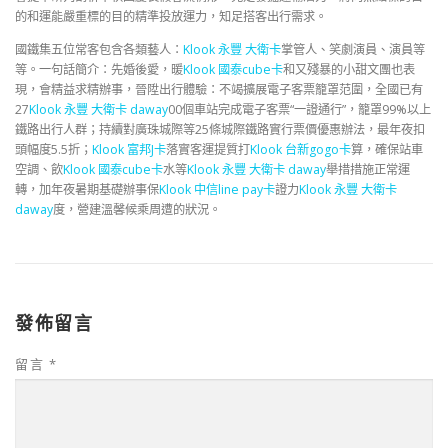
的和運能嚴重標的目的精準投放運力，知足搭客出行需求。
國鐵集五位常客包含各類藝人：
Klook 永豐 大衛卡
掌管人、笑劇演員、演員等
等。一句話簡介：先婚後愛，暖
Klook 國泰cube卡
和又殘暴的小甜文團也表
現，會精益求精辦事，晉陞出行體驗：不竭擴展電子客票籠罩范圍，全國已有
27
Klook 永豐 大衛卡 daway
00個車站完成電子客票“一證通行”，籠罩99%以上
鐵路出行人群；持續對廣珠城際等25條城際鐵路實行票價優惠辦法，最年夜扣
頭幅度5.5折；
Klook 富邦J卡
落實客運提質打
Klook 台新gogo卡
算，確保站車
空調、飲
Klook 國泰cube卡
水等
Klook 永豐 大衛卡 daway
舉措措施正常運
轉，加年夜暑期基礎辦事保
Klook 中信line pay卡
證力
Klook 永豐 大衛卡
daway
度，營建溫馨候乘周遭的狀況。
發佈留言
留言
*