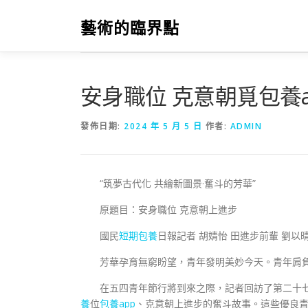
跳
至
藝術的臨界點
主
要
內
容
安身職位 克意朝覓包養
發佈日期:
2024 年 5 月 5 日
作者:
ADMIN
“筑夢古代化 共繪新圖景·奮斗的芳華”
原題目：安身職位 克意朝上進步
國民
短期包養
日報記者 胡婧怡 田進步前輩 劉以
芳華孕育無窮盼望，青年發明美妙今天。青年肩
在五四青年節行將到來之際，記者回訪了第二十七
養
位
包養app
、克意朝上進步的奮斗故事。這些優良