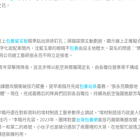
之花。
皮上
包養留言板
精準鉆出排排釘孔；掃描探頭主動劃過，顯示器上正確擬
數字化妝配車間內，沈藍玉華的眼睛不
包養
由自主地瞪大，莫名的問道：“
飛公司總工藝師張永亮不時立足檢查。
陽青年突擊隊隊長。這支步隊以航空英模羅陽定名，由各職位營業骨干構成
4項課題攻關衝破技巧壁壘，提早兩個月完成
包養站長
義務。”張永亮驕傲地
人全體”。現在，完成義務后的隊員們回到各自職位，持續為航空強國進獻芳
李曉丹還在對新資料的增材制造工藝參數停止調試。“增材制造技巧就是人
巧。”李曉丹先容。2023年，團隊對要
台灣包養網
害技巧展開專題攻關
第一和第二的商號。小伙子也是緣分遇到了商團裡的大哥，在他幫忙說情
構造裝機利用。