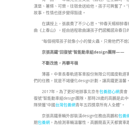
漢堡、薯條、可樂，往宿舍送給他，孩子可興奮了。
故事，性情也逐步變得豁達。
在講授上，張晨費了不少心思。“仲春天楊柳醉春
曲《上春山》，經由過程歌曲讓孩子們感觸感染春日
“每個視障孩子就像小小的螢火蟲，只需他們不熄
京張高鐵“回復號”智能動車組design團隊——
不斷改進，再攀岑嶺
薄暮，中車長春軌道客車股份無限公司國度軌道
們的任務，就是不竭優化design計劃，讓高鐵更溫馨
2017年，為了更好地辦事北京冬
包養甜心網
奧會
復號”智能動車組design團隊，那時28歲的高鵬是此中一
隊榮獲“中國
台灣包養網
青年五四獎章所有人全體”。
京張高鐵車輛外部裝潢design任務由高鵬和
包養
期
包養網
，為檢測車輛溫馨性，高鵬簡直天天都實車跟蹤