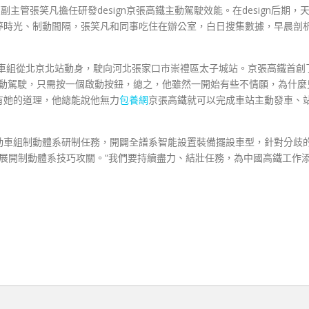
臺副主管張笑凡擔任研發design京張高鐵主動駕駛效能。在design后期，
載啟停時光、制動間隔，張笑凡和同事吃住在辦公室，白日搜集數據，早晨剖
智能動車組從北京北站動身，駛向河北張家口市崇禮區太子城站。京張高鐵首創
里主動駕駛，只需按一個啟動按鈕，總之，他雖然一開始有些不情願，為什麼
有她的道理，他總能說他無力
包養網
京張高鐵就可以完成車站主動發車、
能動車組制動體系研制任務，開闢全譜系智能設置裝備擺設車型，針對分歧
展開制動體系技巧攻關。“我們要持續盡力、結壯任務，為中國高鐵工作