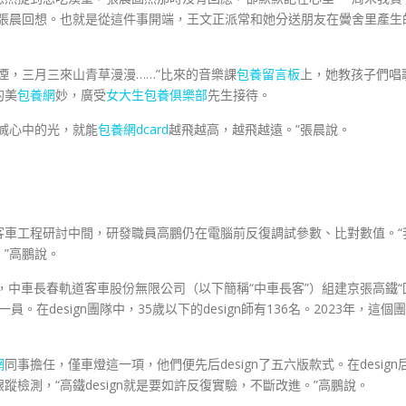
”張晨回想。也就是從這件事開端，王文正派常和她分送朋友在黌舍里產生
煙，三月三來山青草漫漫……”比來的音樂課
包養留言板
上，她教孩子們唱
的美
包養網
妙，廣受
女大生包養俱樂部
先生接待。
滅心中的光，就能
包養網dcard
越飛越高，越飛越遠。”張晨說。
客車工程研討中間，研發職員高鵬仍在電腦前反復調試參數、比對數值。“
。”高鵬說。
，中車長春軌道客車股份無限公司（以下簡稱“中車長客”）組建京張高鐵“
員。在design團隊中，35歲以下的design師有136名。2023年，這個團
網
同事擔任，僅車燈這一項，他們便先后design了五六版款式。在design
檢測，“高鐵design就是要如許反復實驗，不斷改進。”高鵬說。