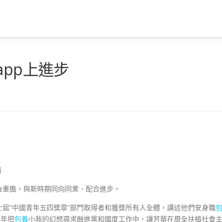
app上進步
晴
負重擔，與新時期同向同業、配合進步。
屆“中國青年五四獎章”部門取得者和獲獎所有人全體，講述他們安身職
青年把
包養
小我的幻想尋求融進黨和國度工作中，讓芳華在周全扶植社會