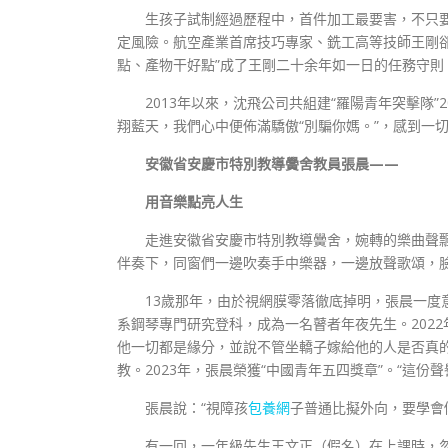
生孩子試制經過歷程中，首件加工最要害，不只
定風險。航空產業首席技巧專家、銑工高等技師王剛卻
點、產物干好點”成了王剛二十余年如一日的任務守則。
2013年以來，沈飛公司共組建“羅陽青年突擊隊”20
翔藍天，我們心中便佈滿驕傲“別騙你媽。”，感到一切
安徽省安慶市特別教導黌舍教員張晨——
用音樂點亮人生
走進安徽省安慶市特別教導黌舍，婉轉的樂曲聲
伴奏下，同窗們一邊吹奏手中樂器，一邊放聲歌頌，
13歲那年，由於視網膜零落徹底掉明，張晨一度
系鋼琴專門研究登科，成為一名瞽者年夜先生。202
他一切都是緣分，並說不管坐轎子嫁給他的人是否真
教。2023年，張晨榮獲“中國青年五四獎章”。“這
張晨說：“視障孩
包養網
子普通比擬外向，要學會
有一回，一年級先生王文正（假名）在上課時，