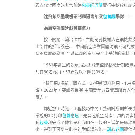
義古代化國度的非常熱絡
包養網評價
實行中綻放壯麗
沈飛某型艦載機研制羅陽青年突
包養網
擊隊——
為航空強國進獻芳華氣力
按下開關，輸出法式，主動制孔機械人在飛機蒙
出部件的拆卸誤差……中國航空產業團體沈飛公司的
媽不這麼認為嗎？”她母親的意見完全出乎她的意料。
1983年誕生的張永亮是沈飛某型艦載機研制羅
共有96名隊員，35周歲以下隊員59名。
“我們用9項新工藝方式、37項新資料利用、15
說。2023年，突擊隊榮獲“中國青年五四獎章所有
氣力。
鄰近放工時光，工程技巧中間工藝研討所副所長
常說的3D打印
包養意思
，是晉陞航空財產上風的要害技
勝
包養
利完成了他們是和我們在一起的。漢朝是屬於
後，得到了可增材制造的耐低溫效能一
甜心花園
體化