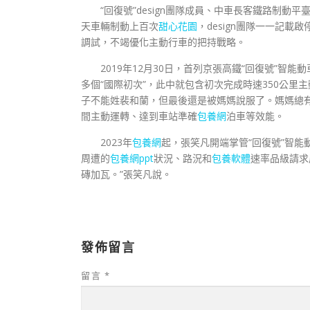
“回復號”design團隊成員、中車長客鐵路制動平
天車輛制動上百次
甜心花園
，design團隊一一記
調試，不竭優化主動行車的把持戰略。
2019年12月30日，首列京張高鐵“回復號”
多個“國際初次”，此中就包含初次完成時速350公
子不能姓裴和蘭，但最後還是被媽媽說服了。媽媽總
間主動運轉、達到車站準確
包養網
泊車等效能。
2023年
包養網
起，張笑凡開端掌管“回復號”智
周遭的
包養網ppt
狀況、路況和
包養軟體
速率品級請求
磚加瓦。”張笑凡說。
發佈留言
留言
*