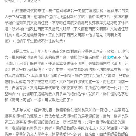
使他走上了文博之路。
由於重慶時代的來往，楊仁愷與郭沫若一向堅持聯絡接觸，連郭沫若的夫
人于立群寫書法，也讓楊仁愷相助找些材料和字帖。新中國成立后，郭沫若推
舉楊仁愷到國度文物局任務，不意時任國度文物局局長鄭振鐸先期錄用了徐邦
達，所以楊仁愷改往西南國民當局文明部（下文簡稱西南文明部）文物處任研
討員。說來又是機緣偶合，正由於到了西南文明部，他才碰見《清明上河
圖》，成績了平生都繞不外往的功業。
那是上世紀五十年月初，西南文明部對庫存字畫停止判定、收拾，此中包
含一批昔時被溥儀夾帶出宮的稀世至寶。據楊仁愷事后回想，誰
家教
都不了解
《清明上河圖》躲在里面，連溥儀本身也搞不明白。張擇端繪制的《清明上河
圖》自北宋以后就掉傳了，幾百年來，固然文獻記錄浩繁、坊間摹本有數，“假
作真時真亦假”，其真臉孔反而成了一個謎。楊仁愷在判定這批字畫時，見有兩
幅明代姑蘇造的仿品被當成真跡，真正的原作卻被閑置一旁，而他看后面前一
亮，自發有戲，又將其與宋代筆記《東京夢華錄》中所述的細節逐一比對，完
整吻合，由此發明了這幅消散八百多年的絕代名作。就如許，楊仁愷的名字也
和《清明上河圖》一樣，可以載進史冊了。
良多年以前，經伴侶先容，我獲躲楊仁愷師長教師的一頁短札，墨筆寫在
遼寧省博物館的箋紙上，受信者是上海博物館的馬承源館長；當時，楊師長教
師正在遼寧省博物館副館長的任上，所以這是南、北兩年夜博物館館長的通
函，我感到很有興趣思。再者，楊師長教師的字既有法式，又天然瀟灑、不染
俗塵，是典範的文人學者字，這是我愛好它的另一個來由。固然楊師長教師自