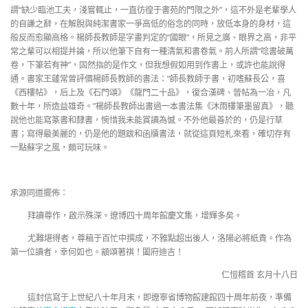
謂“缺少臨池工夫，淺嘗輒止，一直彷徨于書苑的門限之外”，這不外是老輩學人
的自謙之辭，在解脫與純潔書家一爭高低的俗念的同時，放低本身的身材，這
般反而愈顯高格。楊師長教師是字畫判定的“國眼”，所見之廣、眼界之高，非平
常之輩可以相提并論，所以他筆下自有一種清氣和書卷氣。前人所謂“唸書破萬
卷，下筆若有神”，固然指的是作文，但我想假如用到作書上，或許也能說得
通。書家王蘧常曾評價楊師長教師的書法：“師長教師于書，初嗜蘇長公，喜
《西樓帖》，后上及《石門頌》《龍門二十品》，復合漢碑、晉帖為一冶，凡
數十年，所造益雄奇。”楊師長教師出書過一本書法集《沐雨樓筆墨留真》，聽
說他也能寫篆書和隸書，惋惜我未能賞讀為憾。不外他最善於的，仍是行草
書；寫得最美麗的，仍是他的題跋和函牘書法，就從這頁短札來看，確切存有
一點蘇字之風，頗可玩味。
承源同道擺佈：
拜讀尊作，啟示殊深。遼博四十周年館慶文集，增輝多矣。
尤難堪得者，尊稿于百忙中撰成，不雅點超出後人，洛陽必將紙貴。作為
第一位讀者，幸何如也。顓頌著祺！闔府迪吉！
仁愷稽首 玄月十八日
這封信寫于上世紀八十年月末，即遼寧省博物館建館四十周年前夜，準備