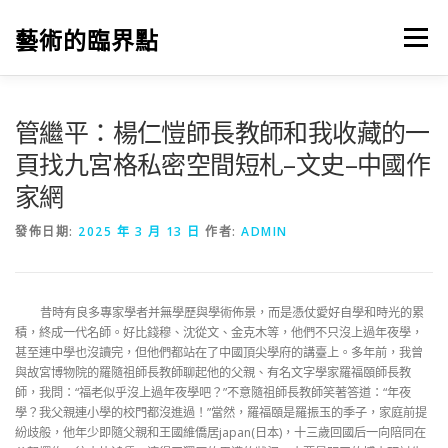
跳
至
藝術的臨界點
選單
主
要
內
容
管繼平：楊仁愷師長教師和我收藏的一
頁找九宮格私密空間短札–文史–中國作
家網
發佈日期:
2025 年 3 月 13 日
作者:
ADMIN
昔時有良多專家學者并無學歷與學術佈景，而是憑仗愛好自學和時光的累
積，終成一代名師。好比錢穆、沈從文、金克木等，他們不只沒上過年夜學，
甚至連中學也沒讀完，但他們都站在了中國頂尖學府的講臺上。多年前，我曾
與故宮博物院的羅隨祖師長教師聊起他的父親、有名文字學家羅福頤師長教
師，我問：“福老似乎沒上過年夜學吧？”不意隨祖師長教師笑著答道：“年夜
學？我父親連小學的校門都沒進過！”當然，羅福頤是羅振玉的季子，家庭前提
紛歧般，他年少即隨父親和王國維僑居japan(日本)，十三歲回國后一向陪同在