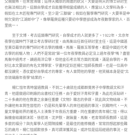
父親擺佈，往來皆鴻儒；這得天獨厚的周遭的狀況，大要是明天的博士研討生
也無法相比的。這類自學成才且能獲得相當成績的人，應當以人文學科為多，
假如在土木匠程專門研究，至少是“三腳貓”；假如在醫學專門研究，大要率是申
明欠安的“江湖郎中”了。像華羅庚這種只要初中學歷卻成為年夜數學家的人，百
里挑一。
至于文博、考古這類專門研究，自學成才的人就更多了。1922年，北京年
夜學在國粹門下建立考古學研討室，由馬衡出任首任研討室主任，這是中國甚
至東亞最早的專門研討考古學的機構。馬衡、羅振玉等學者，都是中國近代考
古學的前驅人物；人們不是常說“第一位年夜學教員必定沒上過年夜學”嗎？盡管
馬衡中過秀才、讀過南洋公學，但他金石考古等方面的常識，滿是自學的。再
好比本文要談的有名文博學家、字畫判定巨匠楊仁愷師長教師，也是一位高中
都沒讀完、憑仗愛好自學成才的專家。有人曾問他的學歷，他笑稱本身是從“北
京琉璃廠年夜學”結業的。
楊仁愷年青時當過教員，不到二十歲就在成都群覺男子中學教語文和汗
青，他還做過印刷廠的出書校訂任務。由于愛好汗青和字畫，為此吃苦鉆研，
二十多歲的他在教書之余兼任重慶《文物》雜志的參謀，就此與文物結緣。不
外讓他有本質性晉陞的，仍是和先輩學人的來往經過的事況。抗戰時代，一大
量文學藝術界的著名人士湊集于年夜后方重慶，同在重慶的青年楊仁愷，得以
無機會結識郭沫若、徐悲鴻、沈尹默、謝無量、馬衡、老舍等師長教師，這是
多麼的福分？與先輩學人近間隔接觸，是最佳的進修機遇，常常回想起那些難
忘的歲月，楊仁愷感歎很多，真可謂深獲其益。或許恰是這段經過的事況，促