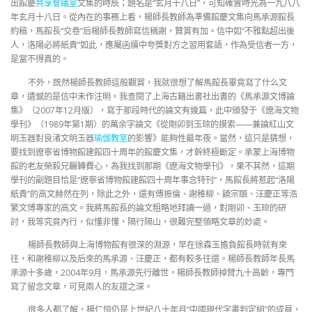
出館慶
共享會議室
文集的時辰；題名是“玄月十八日”，可知確實時光為一九八八
年玄月十八日。從內在的事務上看，楊師長教師為準備館慶文集向馬承源館長
約稿，馬館長“交卷”后楊師長教師寫信稱謝，贊賞有加。信中如“不雅點超出後
人，洛陽必將紙貴”如此，應屬函牘中夸獎對方之習用套語，作為受信者一方，
是當不得真的。
不外，既然楊師長教師這般觀賞，我就很想了解馬館長畢竟寫了什么文
章，遺憾的是信中未作注明。我查閱了上海古籍出書社出書的《馬承源文博論
集》（2007年12月版），寫于那段時代的論文有幾篇，此中頒發于《遼海文物
學刊》（1989年第1期）的萬余字論文《從剛卯到玉琮的摸索——兼論紅山文
明玉器對良渚文明玉器
瑜伽教室
的影響》能夠性最年夜。當然，這只是猜想，
要找到遼寧省博物館建館四十周年的館慶文集，才幹終極斷定。承蒙上海博物
館的老友榮毅兄輾轉費心，為我找到那期《遼海文物學刊》，果不其然，這期
學刊的副題目恰是“遼寧省博物館建館四十周年事念特刊”，馬館長將惹起“洛陽
紙貴”的高文赫然在列，除此之外，還有傅振倫、謝稚柳、饒宗頤、汪慶正等浩
繁文博專家的高文。我將馬館長的論文粗略地拜讀一過，對剛卯、玉琮的研
討，我等究竟內行，似懂非懂，隔行隔山，很難完整領略文章的妙處。
楊師長教師與上海博物館有很深的淵源，早在徐森玉擔負館長時就有來
往，和謝稚柳以及后來的馬承源、汪慶正，都有較多往還。楊師長教師年長馬
承源十多歲，2004年9月，馬承源先行離世，楊師長教師掉臂九十高齡，專門
寫了留念文章，可見兩人的友誼之深。
很多人都了解，楊仁愷仍是上世紀八十年月“中國現代字畫判定組”的成員，