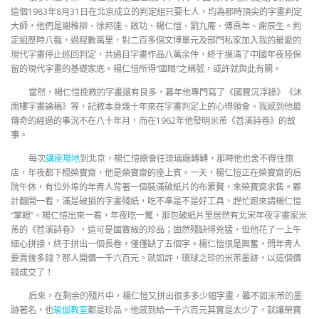
這個1983年8月31日在北京成立的判定組只要七人，均為那時頂尖的字畫判定
大師，他們是謝稚柳、徐邦達、啟功、楊仁愷、劉九庵、傅熹年、謝辰生。判
定組歷時八載，過程數萬里，對二百多個文博單元及部門私家加入我的最愛的
現代字畫停止巡回判定，共過目字畫作品八萬余件，終于摸清了中國年夜陸保
留的現代字畫的基礎家底。楊仁愷所得“國眼”之稱號，或許就與此有關。
當然，楊仁愷挽救的字畫還有良多，暮年他專門寫了《國寶沉浮錄》《沐
雨樓字畫論稿》等，記敘本身幾十年來在字畫判定上的心得領會。我感到他最
傳奇的經過的事況不在八十年月，而在1962年他發明米芾《苕溪詩卷》的故
事。
每次
講座場地
到北京，楊仁愷總會往琉璃廠轉轉，那時他也舍不得住旅
店，年夜都下榻榮寶齋，他是榮寶齋的座上賓。一天，楊仁愷正在榮寶齋的后
院午休，有位外埠的年青人背著一個裝滿破紙片的布累贅，來榮寶齋求售。夥
計翻開一看，滿是破損的字畫殘紙，吃不準是不是好工具，趕忙跑來請楊仁愷
“掌眼”。楊仁愷出來一看，年夜吃一驚，那包破紙片里居然有北宋年夜字畫家米
芾的《苕溪詩卷》，這可是國寶級的珍品；固然殘缺得兇猛，但他花了一上午
細心拼接，終于拼出一個長卷，僅僅缺了五個字。楊仁愷很是興奮，問年青人
要賣幾多錢？那人開價一千六百元。就如許，環球之珍的米芾墨跡，以這個價
錢成交了！
后來，在剩余的殘片中，楊仁愷又拼出很多多少幅字畫，雖不如米芾的墨
跡著名，也
瑜伽教室
都是珍品。他感到給一千六百元其實是太少了，就讓榮寶