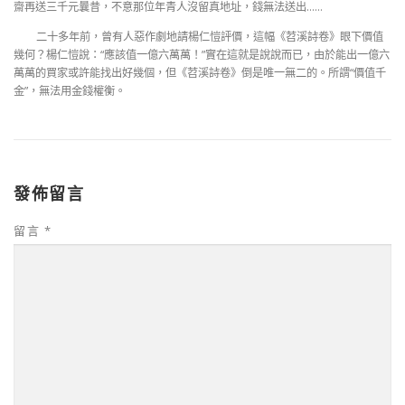
齋再送三千元曩昔，不意那位年青人沒留真地址，錢無法送出……
二十多年前，曾有人惡作劇地請楊仁愷評價，這幅《苕溪詩卷》眼下價值
幾何？楊仁愷說：“應該值一億六萬萬！”實在這就是說說而已，由於能出一億六
萬萬的買家或許能找出好幾個，但《苕溪詩卷》倒是唯一無二的。所謂“價值千
金”，無法用金錢權衡。
發佈留言
留言
*