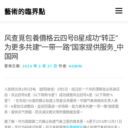
跳
至
藝術的臨界點
選單
主
要
內
容
风查覓包養價格云四号B星成功“转正”
为更多共建“一带一路”国家提供服务_中
国网
發佈日期:
2024 年 3 月 31 日
作者:
ADMIN
人民网北京3月5日电 （欧阳易佳）3月5日，经过近一个月的漂移及业务调试
后，风云四号B星（以下简称“B星”）成功接替风云四号A星（以下简称“A
星”），在东经105度的静止轨道上恢复业务服务。中国气象局相关负责人表
示，B星轨位调整后，监测范围进一步西移，能为更多共建“一带一路”国家服
务，提供天气预报、防灾减灾救灾等所需数据支撑。
据了解，作为我国第二代静止轨道气象卫星的首发星，A星于2016年12月11日
发射，定位为科研试验星，后又承担我国
包養網排名
静止轨道气象观测业务。