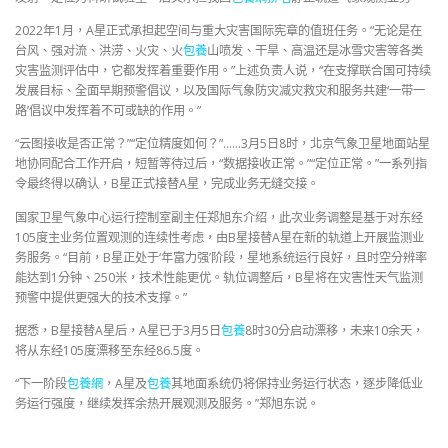
2022年1月，A星正式承担起空间与重大灾害国际宪章的值班任务。“无论是在
台风、强对流、洪涝、火灾、火
包養
山喷发、干旱、高温还是冰雪灾害等各类
灾害监测评估中，它都发挥着重要作用。”上述负责人说，“在支撑联合国可持续
发展目标、全面早期预警倡议，以及国际气象防灾减灾救灾和服务共建‘一带一
路’倡议中发挥着不可或缺的作用。”
“云图接收是否正常？”“定位精度如何？”……3月5日8时，北京气象卫星地面站星
地协同配合工作开启，短暂等待过后，“数据接收正常。”“定位正常。”一系列指
令最终得以确认，B星正式接替A星，完成业务无缝交接。
国家卫星气象中心运行控制室副主任郑旭东介绍，此次业务调整是基于对东经
105度主业务位置观测的连续性考虑，由B星接替A星在新的轨道上开展监测业
务服务。“目前，B星正处于‘年富力强’阶段，星地系统运行良好，且时空分辨率
能达到1分钟、250米，技术性能更优。轨位调整后，B星将在灾害性天气监测
预警中提供更强大的技术支撑。”
据悉，B星接替A星后，A星已于3月5日
包養
8时30分启动漂移，未来10余天，
将从东经105度漂移至东经86.5度。
“下一阶段
包養網
，A星及
包養
其地面系统仍将保持业务运行状态，逐步降低业
务运行强度，继续发挥余热开展观测及服务。”郑旭东说。